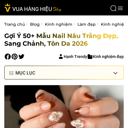
Trang chủ
Blog
Kinh nghiệm
Làm đẹp
Kinh nghiệm
Gợi Ý 50+ Mẫu Nail Nâu Trắng Đẹp,
Sang Chảnh, Tôn Da 2026
Hạnh Trendy
Kinh nghiệm đẹp
MỤC LỤC
1. Vì sao mẫu nail nâu trắng lại trở thành xu hướng
được săn đón?
2. Gợi ý các mẫu nail nâu trắng đẹp, sang chảnh
không thể rời mắt
2.1. Mẫu nail nâu trắng trơn mix màu tối giản
2.2. Nail thạch nâu phối trắng loang (Vân đá)