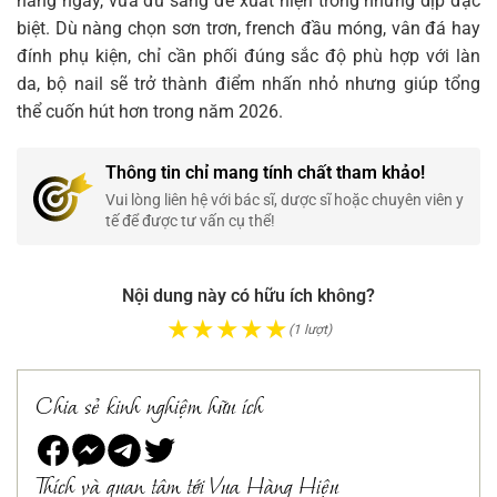
hằng ngày, vừa đủ sang để xuất hiện trong những dịp đặc
biệt. Dù nàng chọn sơn trơn, french đầu móng, vân đá hay
đính phụ kiện, chỉ cần phối đúng sắc độ phù hợp với làn
da, bộ nail sẽ trở thành điểm nhấn nhỏ nhưng giúp tổng
thể cuốn hút hơn trong năm 2026.
Thông tin chỉ mang tính chất tham khảo!
Vui lòng liên hệ với bác sĩ, dược sĩ hoặc chuyên viên y
tế để được tư vấn cụ thể!
Nội dung này có hữu ích không?
★
★
★
★
★
(1 lượt)
Chia sẻ kinh nghiệm hữu ích
Thích và quan tâm tới Vua Hàng Hiệu