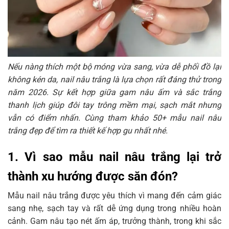
2.3. Mẫu nail nâu trắng vẽ họa tiết bò sữa/caro
đáng yêu
2.4. Nail Pháp (French) đầu móng tone nâu
trắng thanh lịch
2.5. Mẫu nail nâu trắng đính đá, phụ kiện
Nếu nàng thích một bộ móng vừa sang, vừa dễ phối đồ lại
không kén da, nail nâu trắng là lựa chọn rất đáng thử trong
3. Bí quyết chọn tone nail nâu trắng phù hợp cho từng
năm 2026. Sự kết hợp giữa gam nâu ấm và sắc trắng
màu da
thanh lịch giúp đôi tay trông mềm mại, sạch mắt nhưng
4. Kết luận
vẫn có điểm nhấn. Cùng tham khảo 50+ mẫu nail nâu
trắng đẹp để tìm ra thiết kế hợp gu nhất nhé.
1. Vì sao mẫu nail nâu trắng lại trở
thành xu hướng được săn đón?
Mẫu nail nâu trắng được yêu thích vì mang đến cảm giác
sang nhẹ, sạch tay và rất dễ ứng dụng trong nhiều hoàn
cảnh. Gam nâu tạo nét ấm áp, trưởng thành, trong khi sắc