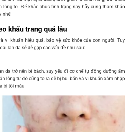
n lông to...Để khắc phục tình trạng này hãy cùng tham khảo
 nhé!
eo khẩu trang quá lâu
và vi khuẩn hiệu quả, bảo vệ sức khỏe của con người. Tuy
 dài làn da sẽ dễ gặp các vấn đề như sau:
làn da trở nên bí bách, suy yếu đi cơ chế tự động dưỡng ẩm
chân lông từ đó cũng to ra dễ bị bụi bẩn và vi khuẩn xâm nhập
a bị tối màu.