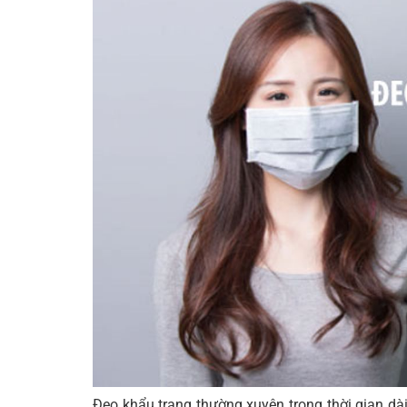
Da bị đổ nhiều dầu
Nổi mụn
Dễ làm da bị tổn thương
Da bị suy yếu do vi khuẩn
6 tips chăm sóc da mặt khi đeo khẩu trang t
Làm sạch da đều đặn 2 lần/ngày
Bước 1: Sử dụng tẩy trang
Bước 2: Rửa mặt với sữa rửa mặt
Bước 3: Rửa lại với nước mát
Dưỡng ẩm thường xuyên cho da
Sử dụng kem chống nắng
Hạn chế trang điểm
Cho da có thời gian nghỉ ngơi và “thở”
Làm sạch và thay khẩu trang thường xuyên
Đeo khẩu trang thường xuyên trong thời gian dài