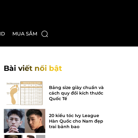
ND
MUA SẮM
Bài viết nổi bật
Bảng size giày chuẩn và
cách quy đổi kích thước
Quốc Tế
20 kiểu tóc Ivy League
Hàn Quốc cho Nam đẹp
trai bảnh bao