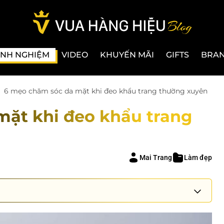
INH NGHIỆM
VIDEO
KHUYẾN MÃI
GIFTS
BRA
6 mẹo chăm sóc da mặt khi đeo khẩu trang thường xuyên
mặt khi đeo khẩu trang
Mai Trang
Làm đẹp
 quá lâu