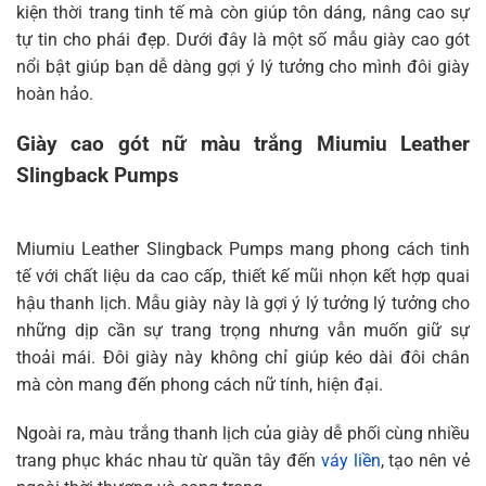
kiện thời trang tinh tế mà còn giúp tôn dáng, nâng cao sự
Môi trường công sở
tự tin cho phái đẹp. Dưới đây là một số mẫu giày cao gót
Phong cách Smart Casual
nổi bật giúp bạn dễ dàng gợi ý lý tưởng cho mình đôi giày
Mua giày cao gót màu trắng ở đâu chính hãng, uy tín?
hoàn hảo.
Giày cao gót nữ màu trắng Miumiu Leather
Slingback Pumps
Miumiu Leather Slingback Pumps mang phong cách tinh
tế với chất liệu da cao cấp, thiết kế mũi nhọn kết hợp quai
hậu thanh lịch. Mẫu giày này là gợi ý lý tưởng lý tưởng cho
những dịp cần sự trang trọng nhưng vẫn muốn giữ sự
thoải mái. Đôi giày này không chỉ giúp kéo dài đôi chân
mà còn mang đến phong cách nữ tính, hiện đại.
Ngoài ra, màu trắng thanh lịch của giày dễ phối cùng nhiều
trang phục khác nhau từ quần tây đến
váy liền
, tạo nên vẻ