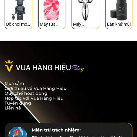
Đồ chơi mô
Máy rửa
Máy
Lăn khử mùi
hình
mặt
Massage
Mua sắm
Giới thiệu về Vua Hàng Hiệu
Quy chế hoạt động
Hợp tác với Vua Hàng Hiệu
Tuyển dụng
Liên hệ
Miễn trừ trách nhiệm: