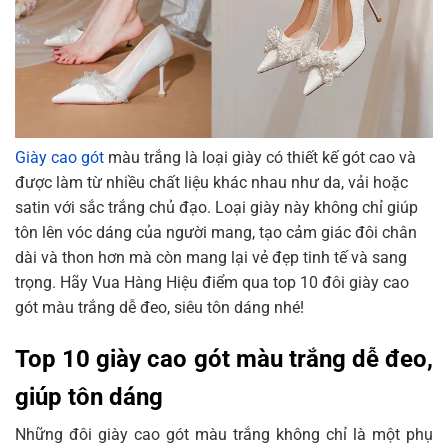
Giày cao gót Pedro Icon Leather Pointed Toe
Slingback Heels Chalk 26680024
Giày cao gót nữ màu trắng Pazzion Itzel Love
Embellished Bow Low Block Heels 1688-
1WTE034
Giày sandal màu trắng Maison Martin Margiela
Giày cao gót
màu trắng là loại giày có thiết kế gót cao và
White Tabi Heeled
được làm từ nhiều chất liệu khác nhau như da, vải hoặc
Giày cao gót màu trắng Fendi Promenade
satin với sắc trắng chủ đạo. Loại giày này không chỉ giúp
Leather Slingback Pump
tôn lên vóc dáng của người mang, tạo cảm giác đôi chân
dài và thon hơn mà còn mang lại vẻ đẹp tinh tế và sang
Giày cao gót màu trắng Hermès Women's Elda
trọng. Hãy Vua Hàng Hiệu điểm qua top 10 đôi giày cao
Wedge Espadrilles Leather
gót màu trắng dễ đeo, siêu tôn dáng nhé!
Giày cao gót Manolo Blahnik Hangisi Brideus
White
Top 10 giày cao gót màu trắng dễ đeo,
Giày cao gót màu trắng Coach Willa Pump G4610
giúp tôn dáng
Cách chọn giày cao gót trắng cho từng phong cách
Những đôi giày cao gót màu trắng không chỉ là một phụ
Phong cách Streetstyle