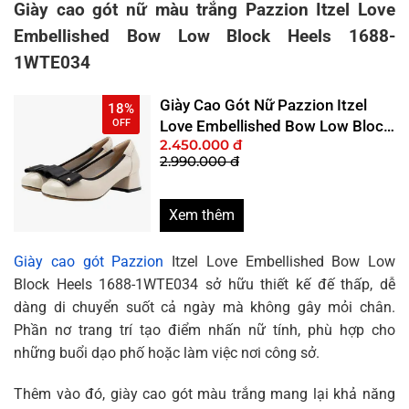
Giày cao gót nữ màu trắng Pazzion Itzel Love
Embellished Bow Low Block Heels 1688-
1WTE034
Giày Cao Gót Nữ Pazzion Itzel
18%
OFF
Love Embellished Bow Low Block
2.450.000 đ
Heels 1688-1WTE034 Màu Trắng
2.990.000 đ
Size 37
Xem thêm
Giày cao gót Pazzion
Itzel Love Embellished Bow Low
Block Heels 1688-1WTE034 sở hữu thiết kế đế thấp, dễ
dàng di chuyển suốt cả ngày mà không gây mỏi chân.
Phần nơ trang trí tạo điểm nhấn nữ tính, phù hợp cho
những buổi dạo phố hoặc làm việc nơi công sở.
Thêm vào đó, giày cao gót màu trắng mang lại khả năng