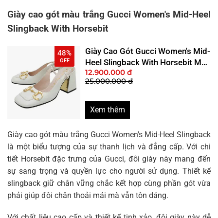
Giày cao gót màu trắng Gucci Women's Mid-Heel
Slingback With Horsebit
Giày Cao Gót Gucci Women's Mid-
48%
OFF
Heel Slingback With Horsebit Màu
12.900.000 đ
Trắng Size 35
25.000.000 đ
Xem thêm
Giày cao gót màu trắng Gucci Women's Mid-Heel Slingback
là một biểu tượng của sự thanh lịch và đẳng cấp. Với chi
tiết Horsebit đặc trưng của Gucci, đôi giày này mang đến
sự sang trọng và quyền lực cho người sử dụng. Thiết kế
slingback giữ chân vững chắc kết hợp cùng phần gót vừa
phải giúp đôi chân thoải mái mà vẫn tôn dáng.
Với chất liệu cao cấp và thiết kế tinh xảo, đôi giày này dễ