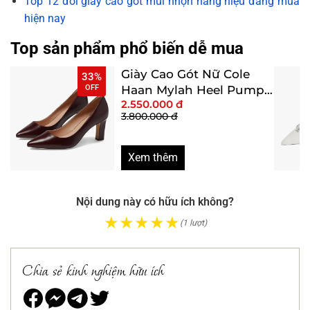
Top 12 đôi giày cao gót mũi nhọn hàng hiệu đáng mua
hiện nay
Top sản phẩm phổ biến dễ mua
Giày Cao Gót Nữ Cole
33%
OFF
Haan Mylah Heel Pump
2.550.000 đ
Màu Đỏ Đô Size 8
3.800.000 đ
Xem thêm
Nội dung này có hữu ích không?
★
★
★
★
★
(1 lượt)
Chia sẻ kinh nghiệm hữu ích