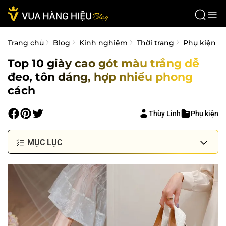
Trang chủ
Blog
Kinh nghiệm
Thời trang
Phụ kiện
Top 10 giày cao gót màu trắng dễ
đeo, tôn dáng, hợp nhiều phong
cách
Thùy Linh
Phụ kiện
MỤC LỤC
Top 10 giày cao gót màu trắng dễ đeo, giúp tôn dáng
Giày cao gót nữ màu trắng Miumiu Leather
Slingback Pumps
Giày cao gót màu trắng Gucci Women's Mid-Heel
Slingback With Horsebit