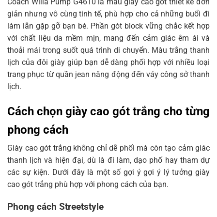
Coach Willa Pump G4610 là mẫu giày cao gót thiết kế đơn
giản nhưng vô cùng tinh tế, phù hợp cho cả những buổi đi
làm lẫn gặp gỡ bạn bè. Phần gót block vững chắc kết hợp
với chất liệu da mềm mịn, mang đến cảm giác êm ái và
thoải mái trong suốt quá trình di chuyển. Màu trắng thanh
lịch của đôi giày giúp bạn dễ dàng phối hợp với nhiều loại
trang phục từ quần jean năng động đến váy công sở thanh
lịch.
Cách chọn giày cao gót trắng cho từng
phong cách
Giày cao gót trắng không chỉ dễ phối mà còn tạo cảm giác
thanh lịch và hiện đại, dù là đi làm, dạo phố hay tham dự
các sự kiện. Dưới đây là một số gợi ý gợi ý lý tưởng giày
cao gót trắng phù hợp với phong cách của bạn.
Phong cách Streetstyle