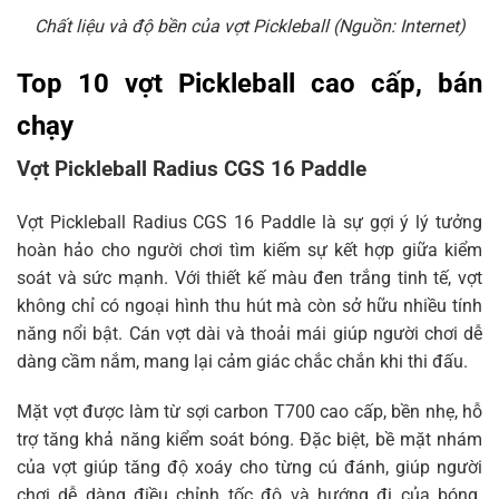
Chất liệu và độ bền của vợt Pickleball (Nguồn: Internet)
Top 10 vợt Pickleball cao cấp, bán
chạy
Vợt Pickleball Radius CGS 16 Paddle
Vợt Pickleball Radius CGS 16 Paddle là sự gợi ý lý tưởng
hoàn hảo cho người chơi tìm kiếm sự kết hợp giữa kiểm
soát và sức mạnh. Với thiết kế màu đen trắng tinh tế, vợt
không chỉ có ngoại hình thu hút mà còn sở hữu nhiều tính
năng nổi bật. Cán vợt dài và thoải mái giúp người chơi dễ
dàng cầm nắm, mang lại cảm giác chắc chắn khi thi đấu.
Mặt vợt được làm từ sợi carbon T700 cao cấp, bền nhẹ, hỗ
trợ tăng khả năng kiểm soát bóng. Đặc biệt, bề mặt nhám
của vợt giúp tăng độ xoáy cho từng cú đánh, giúp người
chơi dễ dàng điều chỉnh tốc độ và hướng đi của bóng.