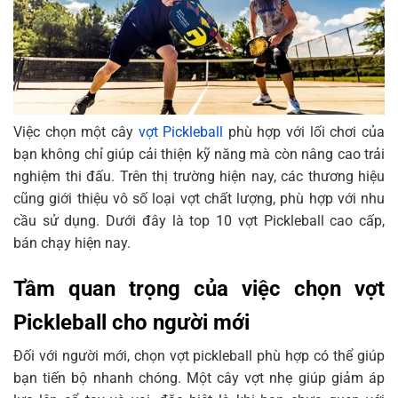
Pickleball Paddle
Vợt Pickleball Engage Pickleball Pursuit Pro Mx
Raw T700 Carbon Fiber
Vợt Pickleball Franklin Sports Lunar Paddle Color
Graphic 1
Việc chọn một cây
vợt Pickleball
phù hợp với lối chơi của
Vợt Pickleball Franklin Sports Lunar Paddle Color
bạn không chỉ giúp cải thiện kỹ năng mà còn nâng cao trải
Graphic 2
nghiệm thi đấu. Trên thị trường hiện nay, các thương hiệu
Vợt Pickleball Gearbox GX5 Blue Power Paddle
cũng giới thiệu vô số loại vợt chất lượng, phù hợp với nhu
Vợt Pickleball Selkirk Sport SLK Halo Max Gen 1
cầu sử dụng. Dưới đây là top 10 vợt Pickleball cao cấp,
16mm Paddle
bán chạy hiện nay.
Vợt Pickleball Joola Seneca FDS 14 Paddle
Tầm quan trọng của việc chọn vợt
Vợt Pickleball Gearbox CX11E Power Green
Paddle
Pickleball cho người mới
Vợt Pickleball Selkirk Sport SLK Omega Max Gen
Đối với người mới, chọn vợt pickleball phù hợp có thể giúp
3 Paddle
bạn tiến bộ nhanh chóng. Một cây vợt nhẹ giúp giảm áp
Mua vợt Pickleball chính hãng trên Vua Hàng Hiệu