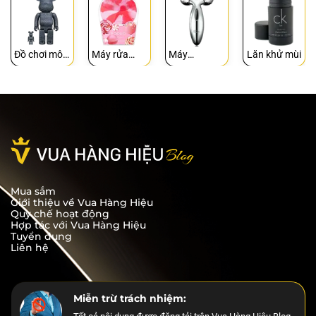
Đồ chơi mô
Máy rửa
Máy
Lăn khử mùi
hình
mặt
Massage
Mua sắm
Giới thiệu về Vua Hàng Hiệu
Quy chế hoạt động
Hợp tác với Vua Hàng Hiệu
Tuyển dụng
Liên hệ
Miễn trừ trách nhiệm: