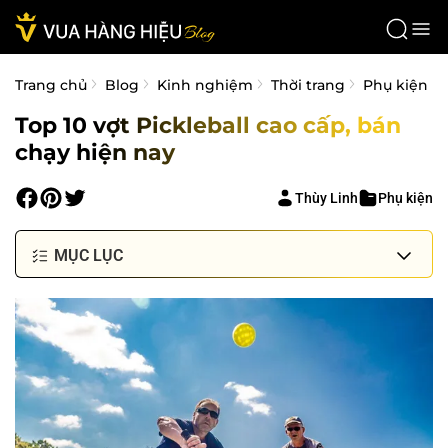
Trang chủ
Blog
Kinh nghiệm
Thời trang
Phụ kiện
Top 10 vợt Pickleball cao cấp, bán
chạy hiện nay
Thùy Linh
Phụ kiện
MỤC LỤC
Tầm quan trọng của việc chọn vợt Pickleball cho
người mới
Cách chọn vợt Pickleball phù hợp
Top 10 vợt Pickleball cao cấp, bán chạy
Vợt Pickleball Radius CGS 16 Paddle
Vợt Pickleball Adidas Essnova Carbon Attack