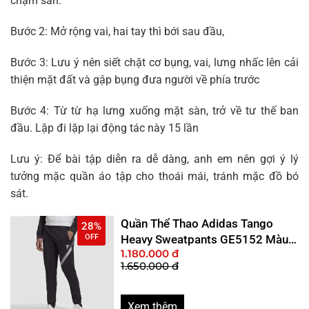
chạm sàn.
Bước 2: Mở rộng vai, hai tay thì bới sau đầu,
Bước 3: Lưu ý nên siết chặt cơ bụng, vai, lưng nhấc lên cải
thiện mặt đất và gập bụng đưa người về phía trước
Bước 4: Từ từ hạ lưng xuống mặt sàn, trở về tư thế ban
đầu. Lặp đi lặp lại động tác này 15 lần
Lưu ý: Để bài tập diễn ra dễ dàng, anh em nên gợi ý lý
tưởng mặc quần áo tập cho thoái mái, tránh mặc đồ bó
sát.
Quần Thể Thao Adidas Tango
28%
OFF
Heavy Sweatpants GE5152 Màu
1.180.000 đ
Đen Size S
1.650.000 đ
Xem thêm