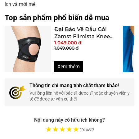
ích và mới mẻ.
Top sản phẩm phổ biến dễ mua
Đai Bảo Vệ Đầu Gối
Zamst Filmista Knee
1.049.000 đ
Màu Đen Size S
1.049.000 đ
Xem thêm
Thông tin chỉ mang tính chất tham khảo!
Vui lòng liên hệ với bác sĩ, dược sĩ hoặc chuyên viên y
tế để được tư vấn cụ thể!
Nội dung này có hữu ích không?
★
★
★
★
★
(16 lượt)