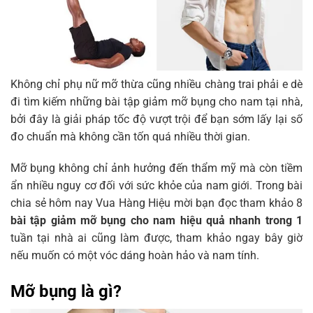
Top 8 bài tập giảm mỡ bụng cho nam hiệu quả trong
1 tuần tại nhà
Bài tập chạy bộ
Tập Leg Raise (bài tập giơ chân) làm giảm mỡ
bụng
Không chỉ phụ nữ mỡ thừa cũng nhiều chàng trai phải e dè
đi tìm kiếm những bài tập giảm mỡ bụng cho nam tại nhà,
Bài tập gập bụng tăng cơ và giảm mỡ bụng nam
bởi đây là giải pháp tốc độ vượt trội để bạn sớm lấy lại số
hiệu quả
đo chuẩn mà không cần tốn quá nhiều thời gian.
Bài tập bật nhảy co gối đánh tan mỡ bụng cho
nam
Mỡ bụng không chỉ ảnh hưởng đến thẩm mỹ mà còn tiềm
Dùng con lăn để thực hiện bài tập giảm mỡ bụng
ẩn nhiều nguy cơ đối với sức khỏe của nam giới. Trong bài
Bài tập Cardio leo núi chéo chân trên bộ giúp
chia sẻ hôm nay Vua Hàng Hiệu mời bạn đọc tham khảo 8
giảm mỡ bụng
bài tập giảm mỡ bụng cho nam hiệu quả nhanh trong 1
Plank giúp giảm béo bụng cho nam hiệu quả
tuần tại nhà ai cũng làm được, tham khảo ngay bây giờ
nếu muốn có một vóc dáng hoàn hảo và nam tính.
Bài tập đu xà giảm mỡ bụng tại nhà
Người béo bụng nên mặc gì để không bị lộ bụng
Mỡ bụng là gì?
Ưu tiên những trang phục tối màu