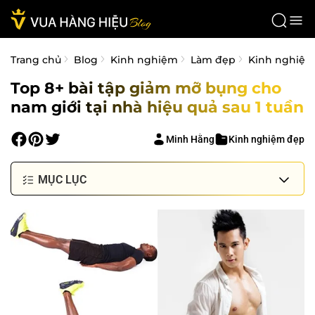
Trang chủ
Blog
Kinh nghiệm
Làm đẹp
Kinh nghiệm
Top 8+ bài tập giảm mỡ bụng cho
nam giới tại nhà hiệu quả sau 1 tuần
Minh Hằng
Kinh nghiệm đẹp
MỤC LỤC
Mỡ bụng là gì?
Nguyên nhân xuất hiện mỡ bụng ở nam giới
Do chế độ ăn uống không khoa học
Lười vận động
Do di truyền