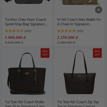
Túi Đeo Chéo Nam Coach
Ví Nữ Coach Mini Wallet On
Sprint Map Bag Signature
A Chain In Signature
Charcoal Black Màu Đen
Canvas With Bee Print Màu
Gold Khaki
3.960.000 đ
2.150.000 đ
4.600.000 đ
2.300.000 đ
20%
34%
OFF
OFF
Túi Tote Nữ Coach Mollie
Túi Tote Nữ Coach Zip Top
Tote 25 In Signature Canvas
Toe In Signature Canvas