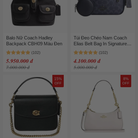
Balo Nữ Coach Hadley
Túi Đeo Chéo Nam Coach
Backpack CBH09 Màu Đen
Elias Belt Bag In Signature
Denim CZ400 QBN2V Màu
Xanh Navy
5.950.000 đ
4.100.000 đ
7.000.000 đ
5.000.000 đ
15%
8%
OFF
OFF