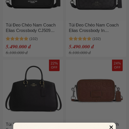
Túi Đeo Chéo Nam Coach
Túi Đeo Chéo Nam Coach
Elias Crossbody CJ509
Elias Crossbody In
Silver/Black Màu Đen
Signature Canvas CZ401
Gunmetal/Charcoal/Black
5.490.000 đ
5.490.000 đ
Màu Đen/Xám
6.100.000 đ
6.100.000 đ
22%
24%
OFF
OFF
Túi Xách Nữ Coach
Túi Đeo Chéo Nam Coach