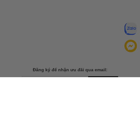
Đăng ký để nhận ưu đãi qua email:
ĐĂNG KÝ
Chính sách bảo mật của
Bằng cách đăng ký, bạn đồng ý với
chúng tôi
Túi Xách Coach Rogue 25
TẢI ỨNG DỤNG CHO ĐIỆN THOẠI
Túi Xách Coach Dreamer 21