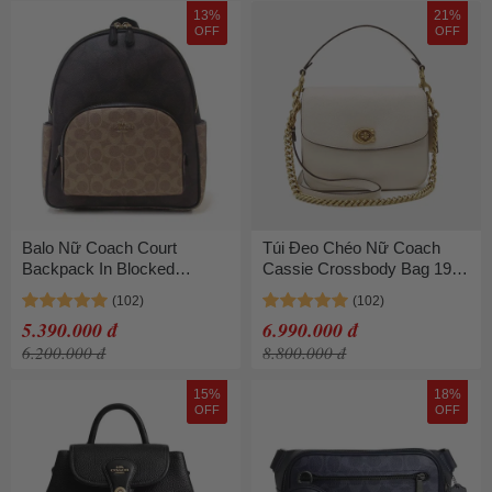
13%
21%
OFF
OFF
Balo Nữ Coach Court
Túi Đeo Chéo Nữ Coach
Backpack In Blocked
Cassie Crossbody Bag 19
Signature Canvas CZ771
CV437 Màu Trắng
IMXI8 Màu Nâu
5.390.000 đ
6.990.000 đ
6.200.000 đ
8.800.000 đ
15%
18%
OFF
OFF