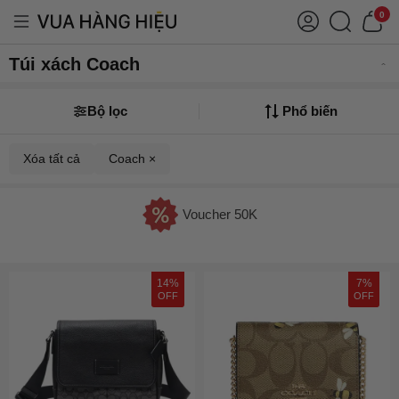
0
Túi xách Coach
Bộ lọc
Phổ biến
Xóa tất cả
Coach ×
Voucher 50K
14%
7%
OFF
OFF