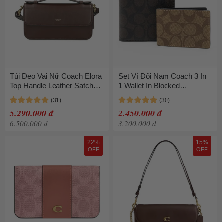
Túi Đeo Vai Nữ Coach Elora
Set Ví Đôi Nam Coach 3 In
Top Handle Leather Satchel
1 Wallet In Blocked
Bag CCY30 Màu Nâu Đậm
Signature Canvas CA001
Màu Nâu Đen
5.290.000 đ
2.450.000 đ
6.500.000 đ
3.200.000 đ
22%
15%
OFF
OFF