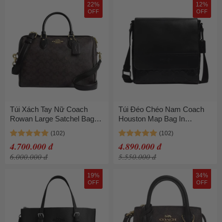
22%
12%
OFF
OFF
Túi Xách Tay Nữ Coach
Túi Đéo Chéo Nam Coach
Rowan Large Satchel Bag In
Houston Map Bag In
Signature Canvas CV959
Signature Leather 4006 Màu
Màu Nâu
Đen
4.700.000 đ
4.890.000 đ
6.000.000 đ
5.550.000 đ
19%
34%
OFF
OFF