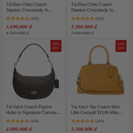
Túi Đeo Chéo Coach
Túi Đeo Chéo Coach
Stanton Crossbody In
Stanton Crossbody In
Signature Canvas With
Signature Jacquard CH097
Patches CJ671 Màu Nâu
Màu Kaki - Đen
3.690.000 đ
3.260.000 đ
4.200.000 đ
3.990.000 đ
18%
31%
OFF
OFF
Túi Xách Coach Payton
Túi Xách Tay Coach Mini
Hobo In Signature Canvas
Lillie Carryall 91146 Màu
CE620 Màu Nâu Đen
Vàng (thanh lý)
4.090.000 đ
3.300.000 đ