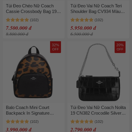
Túi Đeo Chéo Nữ Coach
Túi Đeo Vai Nữ Coach Teri
Cassie Crossbody Bag 19
Shoulder Bag CV934 Màu
CV437 Màu Đen
Trắng
7.500.000 đ
5.950.000 đ
8.800.000 đ
6.500.000 đ
32%
20%
OFF
OFF
Balo Coach Mini Court
Túi Đeo Vai Nữ Coach Nolita
Backpack In Signature
19 CN382 Crocodile Silver/
Canvas With Leopard Print
Black Màu Đen
CC757 Màu Đen/Nâu
3.990.000 đ
2.790.000 đ