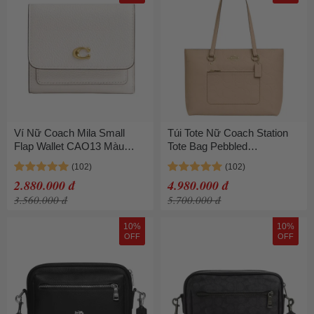
Ví Nữ Coach Mila Small
Túi Tote Nữ Coach Station
Flap Wallet CAO13 Màu
Tote Bag Pebbled
Trắng
Leather/Im/Avoine Màu Be
2.880.000 đ
4.980.000 đ
3.560.000 đ
5.700.000 đ
10%
10%
OFF
OFF