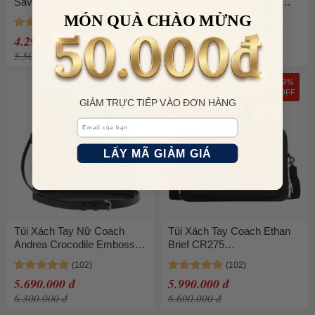
Savannah Carryall Bag
Wyatt Crossbody Bag In
CAL56 Màu Đen
Signature Leather CDP87
MÓN QUÀ CHÀO MỪNG
Màu Nâu
4.290.000 đ
4.190.000 đ
5.500.000 đ
5.500.000 đ
10%
9%
OFF
OFF
GIẢM TRỰC TIẾP VÀO ĐƠN HÀNG
Email
LẤY MÃ GIẢM GIÁ
Túi Xách Tay Nữ Coach
Túi Xách Tay Coach Ethan
Andrea Crocodile Embossed
Brief CR275
Leather Crossbody Bag
Gunmetal/Black Màu Đen
CR105 Màu Đen
5.690.000 đ
5.990.000 đ
6.300.000 đ
6.600.000 đ