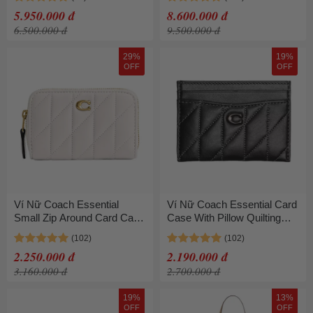
Charms CEK79
5.950.000 đ
8.600.000 đ
Gold/Powder Pink Màu
6.500.000 đ
9.500.000 đ
Hồng
29%
19%
OFF
OFF
Ví Nữ Coach Essential
Ví Nữ Coach Essential Card
Small Zip Around Card Case
Case With Pillow Quilting
With Pillow Quilting CM505
CM434 Màu Đen
Màu Trắng
2.250.000 đ
2.190.000 đ
3.160.000 đ
2.700.000 đ
19%
13%
OFF
OFF