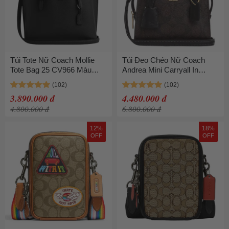
Túi Tote Nữ Coach Mollie
Túi Đeo Chéo Nữ Coach
Tote Bag 25 CV966 Màu
Andrea Mini Carryall In
Đen
Signature Canvas CO975
Màu Nâu Đen
3.890.000 đ
4.480.000 đ
4.800.000 đ
6.800.000 đ
12%
18%
OFF
OFF