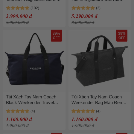
CV965 Màu Đen Nâu
4455 Màu Nâu Đen
3.990.000 đ
5.290.000 đ
5.000.000 đ
8.000.000 đ
39%
39%
OFF
OFF
Túi Xách Tay Nam Coach
Túi Xách Tay Nam Coach
Black Weekender Travel
Weekender Bag Màu Đen
Gym Duffle Bag Màu Xanh
Xám
Navy
1.160.000 đ
1.160.000 đ
1.900.000 đ
1.900.000 đ