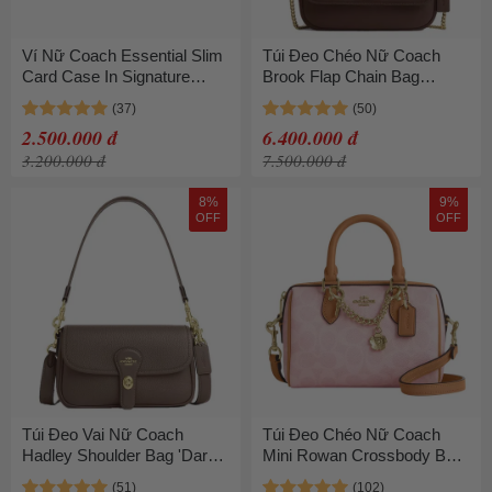
Ví Nữ Coach Essential Slim
Túi Đeo Chéo Nữ Coach
Card Case In Signature
Brook Flap Chain Bag
Canvas CR542 Màu Hồng
CAN90 Brass/Maple Màu
Nâu
2.500.000 đ
6.400.000 đ
3.200.000 đ
7.500.000 đ
8%
9%
OFF
OFF
Túi Đeo Vai Nữ Coach
Túi Đeo Chéo Nữ Coach
Hadley Shoulder Bag 'Dark
Mini Rowan Crossbody Bag
Stone' CY683 Màu Nâu
In Signature Canvas With