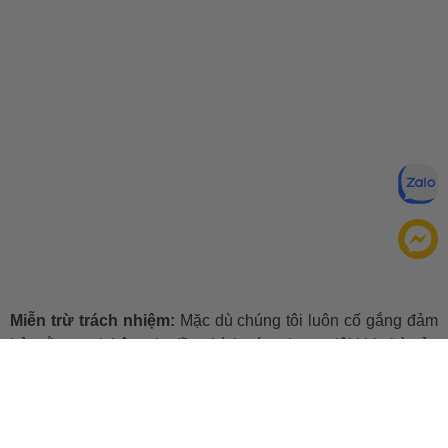
Miễn trừ trách nhiệm:
Mặc dù chúng tôi luôn cố gắng đảm
bảo rằng mọi thông tin đều chính xác, nhưng đôi khi nhà sản
xuất có thể thay đổi danh sách thành phần của sản phẩm.
Bao bì và thành phần trong thực tế có thể khác biệt với
những gì được mô tả trên website. Chúng tôi khuyến cáo
bạn không nên chỉ dựa trên thông tin được ghi trên website,