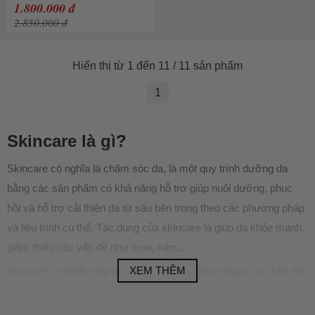
1.800.000 đ
2.850.000 đ
Hiển thị từ 1 đến 11 / 11 sản phẩm
1
Skincare là gì?
Skincare có nghĩa là chăm sóc da, là một quy trình dưỡng da
bằng các sản phẩm có khả năng hỗ trợ giúp nuôi dưỡng, phục
hồi và hỗ trợ cải thiện da từ sâu bên trong theo các phương pháp
và liệu trình cụ thể. Tác dụng của skincare là giúp da khỏe mạnh,
giảm thiểu các vấn đề như mụn, nám,….
XEM THÊM
Skincare có nhiều cấp độ và nhiều cách khác nhau từ cơ bản đến
nâng cao, từ dưỡng da đến đặc trị, từ đơn giản đến phức tạp…
nhưng cốt lõi nổi trội vẫn là áp dụng quy trình/cách và gợi ý lý