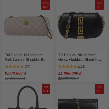
10%
5%
OFF
OFF
Túi Đeo Vai Nữ Versace
Túi Đeo Vai Nữ Versace
Pink Leather Shoulder Bag
Greca Goddess Shoulder
Màu Hồng
Bag Màu Đen
9.900.000 đ
21.000.000 đ
11.000.000 đ
22.000.000 đ
3%
11%
OFF
OFF