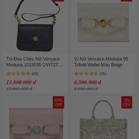
Túi Đeo Chéo Nữ Versace
Ví Nữ Versace Medusa 95
Medusa 1015535 DVIT2T
Trifold Wallet Màu Beige
1B00V Màu Đen
13.800.000 đ
6.500.000 đ
15.000.000 đ
8.600.000 đ
24%
3%
OFF
OFF