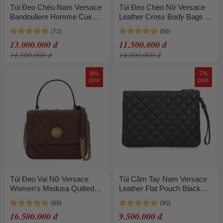
Túi Đeo Chéo Nam Versace
Túi Đeo Chéo Nữ Versace
Bandouliere Homme Cuir
Leather Cross Body Bags In
Bleu Nuit Dark Navy
Brown 1013350 DVIT2T
F83753-715-9937 Màu Xanh
1KB7VS Màu Nâu
13.000.000 đ
11.500.000 đ
Đen
14.500.000 đ
14.000.000 đ
8%
7%
OFF
OFF
Túi Đeo Vai Nữ Versace
Túi Cầm Tay Nam Versace
Women's Medusa Quilted
Leather Flat Pouch Black
Leather Shoulder Bag Màu
Màu Đen
Nâu
16.500.000 đ
9.500.000 đ