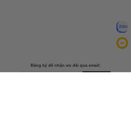
cao cấp và thiết kế tối giản, chiếc túi này là gợi ý lý tưởng hoàn
hảo cho những quý cô yêu thích sự sang trọng, tinh tế. Túi cũng
rất linh hoạt, phù hợp cho cả những buổi dạo phố và các sự kiện
quan trọng.
Đăng ký để nhận ưu đãi qua email:
ĐĂNG KÝ
Chính sách bảo mật của
Bằng cách đăng ký, bạn đồng ý với
chúng tôi
TẢI ỨNG DỤNG CHO ĐIỆN THOẠI