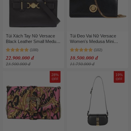
Túi Xách Tay Nữ Versace
Túi Đeo Vai Nữ Versace
Black Leather Small Medusa
Women's Medusa Mini
95 Tote Màu Đen
Chain Shoulder Bag In
Python Embossed Leather
22.900.000 đ
10.500.000 đ
Black Màu Đen
23.500.000 đ
11.750.000 đ
28%
19%
OFF
OFF