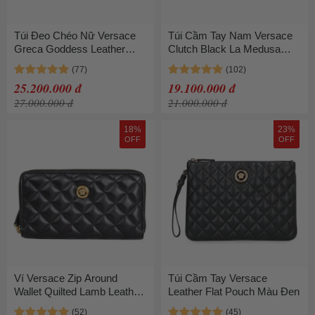
Túi Đeo Chéo Nữ Versace
Túi Cầm Tay Nam Versace
Greca Goddess Leather
Clutch Black La Medusa
Mini Bag 'Black/Gold'
Head Calfskin Leather Hand
1007220 1A05134 Màu Đen
Bag DP87631 DVT8ME
25.200.000 đ
19.100.000 đ
Màu Đen
27.000.000 đ
21.000.000 đ
18%
23%
OFF
OFF
Ví Versace Zip Around
Túi Cầm Tay Versace
Wallet Quilted Lamb Leather
Leather Flat Pouch Màu Đen
Black Màu Đen