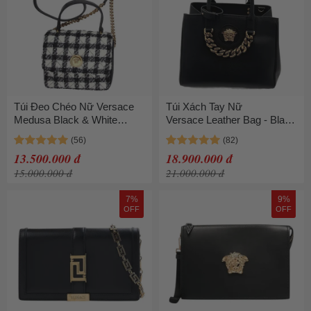
Túi Đeo Chéo Nữ Versace
Túi Xách Tay Nữ
Medusa Black & White
Versace Leather Bag - Black
Quilting Tweed Shoulder Bag
Màu Đen
1020706 1A157 Màu Đen
13.500.000 đ
18.900.000 đ
Trắng
15.000.000 đ
21.000.000 đ
7%
9%
OFF
OFF