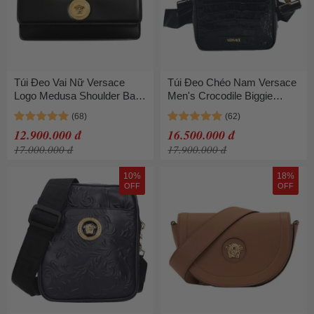
Túi Đeo Vai Nữ Versace
Túi Đeo Chéo Nam Versace
Logo Medusa Shoulder Bag
Men's Crocodile Biggie
Leather Black Gold Tone
Shoulder Bag 1000721 Màu
Màu Đen
Đen
12.900.000 đ
16.500.000 đ
17.000.000 đ
17.900.000 đ
10%
18%
OFF
OFF