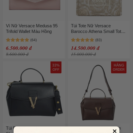
Ví Nữ Versace Medusa 95
Túi Tote Nữ Versace
Trifold Wallet Màu Hồng
Barocco Athena Small Tote
Bag Màu Be
6.500.000 đ
14.500.000 đ
8.600.000 đ
15.000.000 đ
33%
HÀNG
OFF
ORDER
Túi Đeo Chéo Nữ Versace
Túi Xách Tay Nữ Versace