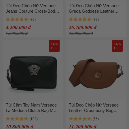
Túi Đeo Chéo Nữ Versace
Túi Đeo Chéo Nữ Versace
Jeans Couture Cross-Body
Greca Goddess Leather
Bag Màu Hồng
Black Shoulder Bag 2 Straps
- 1023417 1A17338 1B00V
4.200.000 đ
26.700.000 đ
Màu Đen
5.800.000 đ
33.000.000 đ
14%
14%
OFF
OFF
Túi Cầm Tay Nam Versace
Túi Đeo Chéo Nữ Versace
La Medusa Clutch Bag Màu
Leather Crossbody Bag
Đen
1013350DVIT2T1KB7V Màu
Nâu
10.800.000 đ
11.200.000 đ