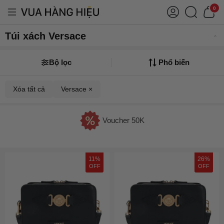
0
Túi xách Versace
Bộ lọc
Phổ biến
Xóa tất cả
Versace ×
Voucher 50K
11%
26%
OFF
OFF