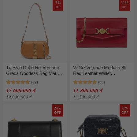
7%
11%
OFF
OFF
Túi Đeo Chéo Nữ Versace
Ví Nữ Versace Medusa 95
Greca Goddess Bag Màu
Red Leather Wallet
Nâu
10150701A107951RB3V
Màu Đỏ
17.600.000 đ
11.800.000 đ
19.000.000 đ
13.200.000 đ
24%
8%
OFF
OFF