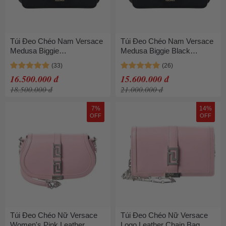
Túi Đeo Chéo Nam Versace
Túi Đeo Chéo Nam Versace
Medusa Biggie
Medusa Biggie Black
10060011A03190-1B00V
10060011 A03190 1B00V
Màu Đen
Màu Đen
16.500.000 đ
15.600.000 đ
18.500.000 đ
21.000.000 đ
7%
14%
OFF
OFF
Túi Đeo Chéo Nữ Versace
Túi Đeo Chéo Nữ Versace
Women's Pink Leather
Logo Leather Chain Bag