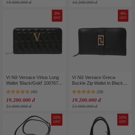
18.000.000 đ
10.200.000 đ
9%
9%
OFF
OFF
Ví Nữ Versace Virtus Long
Ví Nữ Versace Greca-
Wallet 'Black/Gold' 1007674
Buckle Zip Wallet In Black
DNATR4 Màu Đen
1007135 1A05134 Màu Đen
19.200.000 đ
19.200.000 đ
21.000.000 đ
21.000.000 đ
10%
10%
OFF
OFF