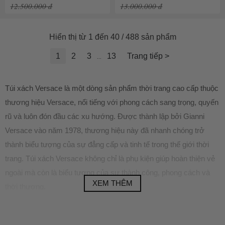
12.500.000 đ
13.000.000 đ
Hiển thị từ 1 đến 40 / 488 sản phẩm
1
2
3
13
Trang tiếp >
...
Túi xách Versace là một dòng sản phẩm thời trang cao cấp thuộc
thương hiệu Versace, nổi tiếng với phong cách sang trọng, quyến
rũ và luôn đón đầu các xu hướng. Được thành lập bởi Gianni
Versace vào năm 1978, thương hiệu này đã nhanh chóng trở
thành biểu tượng của sự đẳng cấp và tinh tế trong thế giới thời
trang. Túi xách Versace không chỉ là phụ kiện giúp hoàn thiện vẻ
ngoài mà còn là biểu tượng của sự thành công, phong cách và
XEM THÊM
thời thượng.
Mỗi chiếc túi xách Versace đều mang đậm dấu ấn thiết kế đặc
trưng của thương hiệu, từ những họa tiết Medusa nổi bật, các chi