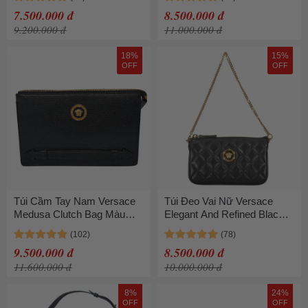
7.500.000 đ
8.500.000 đ
9.200.000 đ
11.000.000 đ
18%
15%
OFF
OFF
Túi Cầm Tay Nam Versace
Túi Đeo Vai Nữ Versace
Medusa Clutch Bag Màu
Elegant And Refined Black
Đen
Bag
10192231A03912_1B00V
9.500.000 đ
8.500.000 đ
Màu Đen
11.600.000 đ
10.000.000 đ
8%
24%
OFF
OFF