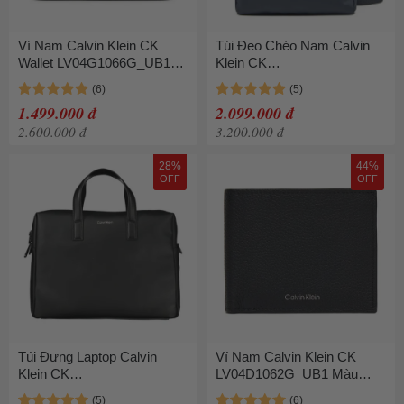
Ví Nam Calvin Klein CK
Túi Đeo Chéo Nam Calvin
Wallet LV04G1066G_UB1
Klein CK
Màu Đen Họa Tiết
LV04G3000G_6WZ Màu
Xanh Xám
1.499.000 đ
2.099.000 đ
2.600.000 đ
3.200.000 đ
28%
44%
OFF
OFF
Túi Đựng Laptop Calvin
Ví Nam Calvin Klein CK
Klein CK
LV04D1062G_UB1 Màu
K50K511221_NEBEH Màu
Đen