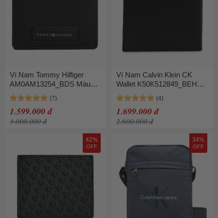
Ví Nam Tommy Hilfiger
Ví Nam Calvin Klein CK
AM0AM13254_BDS Màu
Wallet K50K512849_BEH
Đen
Màu Đen
1.599.000 đ
1.699.000 đ
3.000.000 đ
2.600.000 đ
42%
34%
OFF
OFF