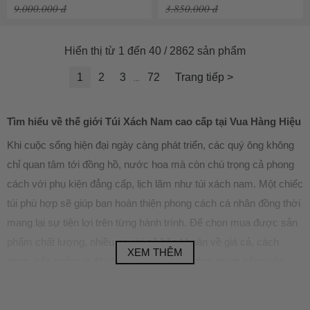
9.000.000 đ
3.850.000 đ
Hiển thị từ 1 đến 40 / 2862 sản phẩm
1
2
3
72
Trang tiếp >
...
Tìm hiểu về thế giới Túi Xách Nam cao cấp tại Vua Hàng Hiệu
Khi cuộc sống hiện đại ngày càng phát triển, các quý ông không
chỉ quan tâm tới đồng hồ, nước hoa mà còn chú trọng cả phong
cách với phụ kiện đẳng cấp, lịch lãm như túi xách nam. Một chiếc
túi phù hợp sẽ giúp bạn hoàn thiện phong cách cá nhân đồng thời
mang lại sự tiện lợi trên từng hành trình. Để chọn mua được sản
phẩm chất lượng, nhiều người sẽ băn khoăn về giá cả, cách
XEM THÊM
chọn, bảo quản và đâu là địa chỉ mua túi xách chính hãng yên
tâm nhất. Bài viết dưới đây sẽ giúp bạn giải đáp mọi thắc mắc
xoay quanh Túi Xách Nam tại Vua Hàng Hiệu.