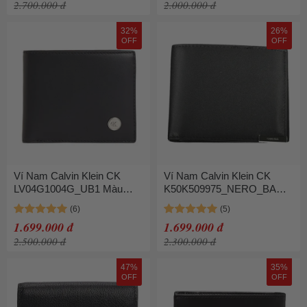
2.700.000 đ
2.000.000 đ
32%
26%
OFF
OFF
Ví Nam Calvin Klein CK
Ví Nam Calvin Klein CK
LV04G1004G_UB1 Màu
K50K509975_NERO_BAX
Đen
Màu Đen
1.699.000 đ
1.699.000 đ
2.500.000 đ
2.300.000 đ
47%
35%
OFF
OFF