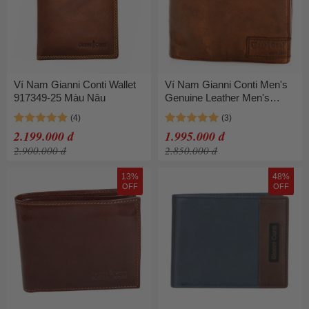
Ví Nam Gianni Conti Wallet
Ví Nam Gianni Conti Men's
917349-25 Màu Nâu
Genuine Leather Men's
Wallet Brown 4207220 -
RAUL - Tan Màu Nâu
2.199.000 đ
1.995.000 đ
2.900.000 đ
2.850.000 đ
13%
48%
OFF
OFF