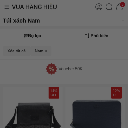
0
Túi xách Nam
Bộ lọc
Phổ biến
Xóa tất cả
Nam ×
Voucher 50K
14%
12%
OFF
OFF