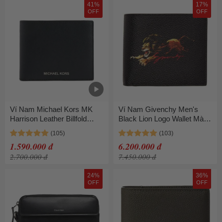
41%
17%
OFF
OFF
Ví Nam Michael Kors MK
Ví Nam Givenchy Men's
Harrison Leather Billfold
Black Lion Logo Wallet Màu
Wallet With Passcase
Đen
36U9LHRF6L Màu Đen
1.590.000 đ
6.200.000 đ
2.700.000 đ
7.450.000 đ
24%
36%
OFF
OFF