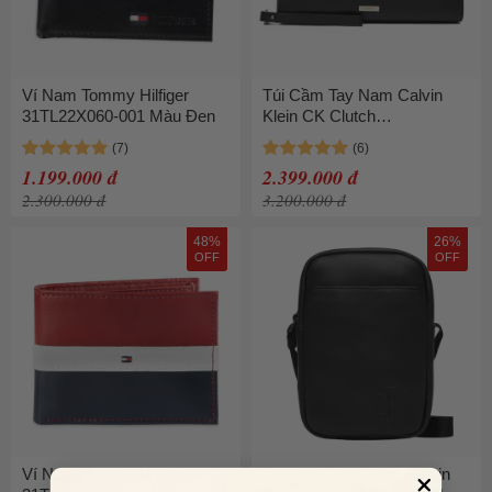
Ví Nam Tommy Hilfiger
Túi Cầm Tay Nam Calvin
31TL22X060-001 Màu Đen
Klein CK Clutch
LV04D1109G_UB1 Màu Đen
1.199.000 đ
2.399.000 đ
2.300.000 đ
3.200.000 đ
48%
26%
OFF
OFF
Ví Nam Tommy Hilfiger
Túi Đeo Chéo Nam Calvin