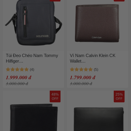
Túi Đeo Chéo Nam Tommy
Ví Nam Calvin Klein CK
Hilfiger
Wallet
AM0AM11794_BLDW6 Màu
K50K507969_MARRONE_B
Xanh Than
AW Màu Nâu
1.999.000 đ
1.799.000 đ
3.000.000 đ
3.000.000 đ
48%
25%
OFF
OFF