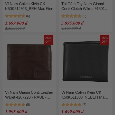
Ví Nam Calvin Klein CK
Túi Cầm Tay Nam Gianni
K50K512923_BEH Màu Đen
Conti Clutch Wilma 915014-
10 Màu Đen
1.699.000 đ
3.995.000 đ
2.500.000 đ
4.800.000 đ
26%
15%
OFF
OFF
Ví Nam Gianni Conti Leather
Ví Nam Calvin Klein CK
Wallet 4207220 - RAUL -
K50K511383_NEBEH Màu
Brown Màu Nâu Đậm
Đen
1.995.000 đ
1.699.000 đ