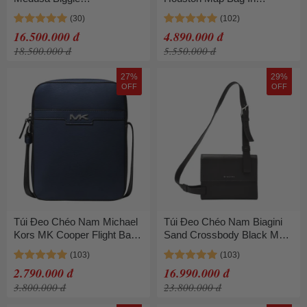
10060011A03190-1B00V
Signature Leather 4006 Màu
Màu Đen
Đen
16.500.000 đ
4.890.000 đ
18.500.000 đ
5.550.000 đ
27%
29%
OFF
OFF
Túi Đeo Chéo Nam Michael
Túi Đeo Chéo Nam Biagini
Kors MK Cooper Flight Bag
Sand Crossbody Black Màu
37F3COLC6U Màu Xanh
Đen
Navy
2.790.000 đ
16.990.000 đ
3.800.000 đ
23.800.000 đ