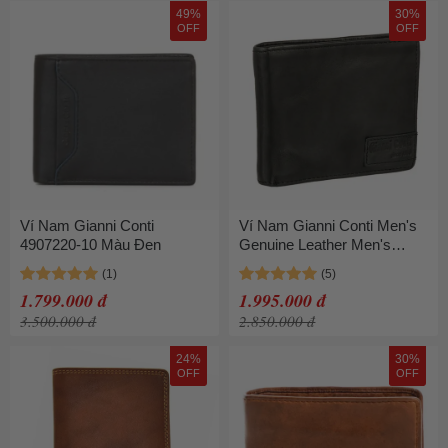
49%
30%
OFF
OFF
Ví Nam Gianni Conti
Ví Nam Gianni Conti Men's
4907220-10 Màu Đen
Genuine Leather Men's
Wallet Black 4207220 -
RAUL - Black Màu Đen
1.799.000 đ
1.995.000 đ
3.500.000 đ
2.850.000 đ
24%
30%
OFF
OFF