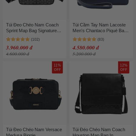
Túi Đeo Chéo Nam Coach
Túi Cầm Tay Nam Lacoste
Sprint Map Bag Signature
Men's Chantaco Piqué Bag
Charcoal Black Màu Đen
NH2922 - 021 Màu Xanh
Navy
3.960.000 đ
4.580.000 đ
4.600.000 đ
5.200.000 đ
11%
12%
OFF
OFF
Túi Đeo Chéo Nam Versace
Túi Đéo Chéo Nam Coach
Medusa Biggie
Houston Map Bag In