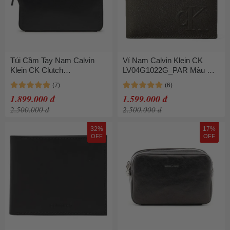
Túi Cầm Tay Nam Calvin
Ví Nam Calvin Klein CK
Klein CK Clutch
LV04G1022G_PAR Màu Ghi
K50K513042_BEH Màu Đen
Đen
1.899.000 đ
1.599.000 đ
2.500.000 đ
2.500.000 đ
32%
17%
OFF
OFF