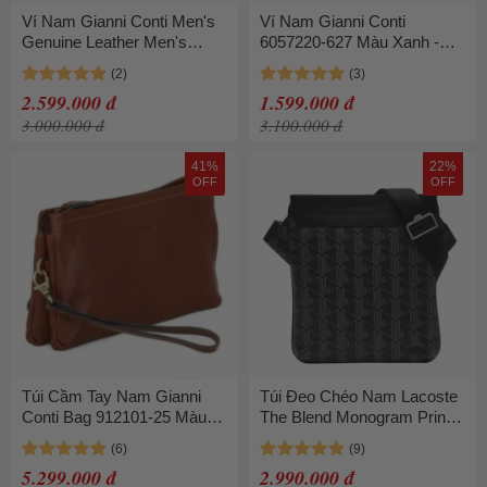
Ví Nam Gianni Conti Men's
Ví Nam Gianni Conti
Genuine Leather Men's
6057220-627 Màu Xanh -
Wallet Brown 9407023-
Nâu
20 Màu Nâu
2.599.000 đ
1.599.000 đ
3.000.000 đ
3.100.000 đ
41%
22%
OFF
OFF
Túi Cầm Tay Nam Gianni
Túi Đeo Chéo Nam Lacoste
Conti Bag 912101-25 Màu
The Blend Monogram Print
Nâu
Shoulder Bag NH4260 Màu
Đen
5.299.000 đ
2.990.000 đ