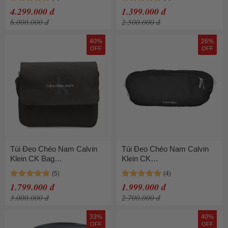
Đen
4.299.000 đ
1.399.000 đ
6.000.000 đ
2.500.000 đ
40%
26%
OFF
OFF
Túi Đeo Chéo Nam Calvin
Túi Đeo Chéo Nam Calvin
Klein CK Bag
Klein CK
K50K512550_BEH Màu Đen
0000PH0666_NERO_BAE
Màu Đen
1.799.000 đ
1.999.000 đ
3.000.000 đ
2.700.000 đ
33%
40%
OFF
OFF