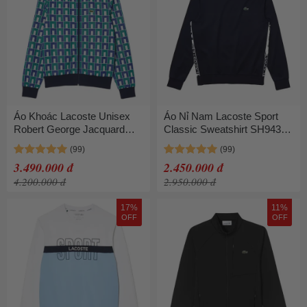
Áo Khoác Lacoste Unisex
Áo Nỉ Nam Lacoste Sport
Robert George Jacquard
Classic Sweatshirt SH9432
Motif Zipped Sweatshirt
166 Màu Xanh Navy Size 3
SH8646-IS8 Màu Xanh -
3.490.000 đ
2.450.000 đ
Trắng Size M
4.200.000 đ
2.950.000 đ
17%
11%
OFF
OFF