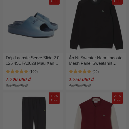
OFF
OFF
Dép Lacoste Serve Slide 2.0
Áo Nỉ Sweater Nam Lacoste
125 49CFA0028 Màu Xanh
Mesh Panel Sweatshirt
Size 6
SH9604 C31 Màu Đen Size
5
1.790.000 đ
2.750.000 đ
2.500.000 đ
4.000.000 đ
16%
21%
OFF
OFF