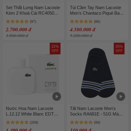
Set Thắt Lưng Nam Lacoste
Túi Cầm Tay Nam Lacoste
Kèm 2 Khoá Cài RC4050
Men's Chantaco Piqué Bag
672 Bản 3cm Màu Đen Size
NH2922 - 021 Màu Xanh
110
Navy
2.700.000 đ
4.580.000 đ
3.800.000 đ
5.200.000 đ
22%
35%
OFF
OFF
Nước Hoa Nam Lacoste
Tất Nam Lacoste Men's
L.12.12 White Blanc EDT
Socks RA681E - 51G Màu
100ml
Xanh Navy
1.490.000 đ
310.000 đ