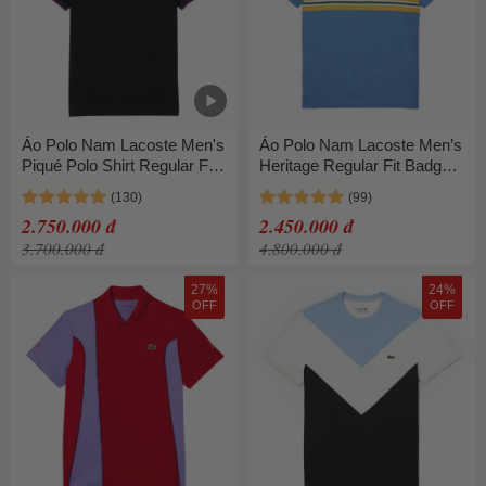
Áo Polo Nam Lacoste Men's
Áo Polo Nam Lacoste Men’s
Piqué Polo Shirt Regular Fit
Heritage Regular Fit Badge
PH6351 031 Màu Đen Size
Cotton Piqué PH9764-51
3
776 Màu Xanh Blue Size 4
2.750.000 đ
2.450.000 đ
(Có Vệt Loang Nhỏ)
3.700.000 đ
4.800.000 đ
27%
24%
OFF
OFF