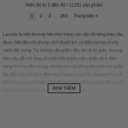
Hiển thị từ 1 đến 40 / 11291 sản phẩm
1
2
3
283
Trang tiếp >
...
Lacoste là một thương hiệu thời trang cao cấp nổi tiếng toàn cầu,
được biết đến với phong cách thanh lịch và biểu tượng cá sấu
xanh đặc trưng. Từ những sản phẩm đầu tiên là áo polo, thương
hiệu này đã mở rộng và phát triển thành một cái tên đình đám
trong lĩnh vực thời trang, nổi bật với các dòng sản phẩm từ quần
áo, giày dép, túi xách đến nước hoa và phụ kiện. Lacoste luôn là
biểu tượng của sự tinh tế và phong cách thể thao cao cấp, được
XEM THÊM
giới yêu thời trang trên toàn thế giới yêu thích.
Giới thiệu thương hiệu Lacoste
Lacoste là một thương hiệu thời trang của Pháp, nổi bật với
phong cách thiết kế thể thao thanh lịch và tinh tế. Sản phẩm của