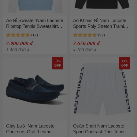
Áo Nỉ Sweater Nam Lacoste
Áo Khoác Nỉ Nam Lacoste
Ripstop Tennis Sweatshirt
Sports Poly Stretch Training
SH1083-10 Màu Xanh Trắng
Setup Top SH391E 031 Màu
Size 3
Đen Size 3
2.900.000 đ
3.650.000 đ
3.500.000 đ
4.100.000 đ
13%
33%
OFF
OFF
Giày Lười Nam Lacoste
Quần Short Nam Lacoste
Concours Craft Leather
Sport Contrast Print Tennis