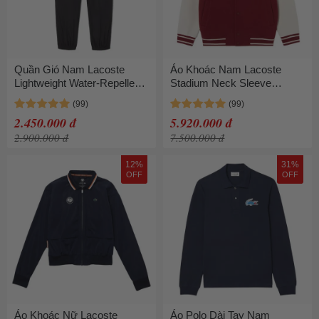
Quần Gió Nam Lacoste
Áo Khoác Nam Lacoste
Lightweight Water-Repellent
Stadium Neck Sleeve
Sweatpant XH8909 - 031
Contrast Sweatshirt SH220E
Màu Đen Size 4
55G 476 Màu Đỏ Size 4
2.450.000 đ
5.920.000 đ
2.900.000 đ
7.500.000 đ
12%
31%
OFF
OFF
Áo Khoác Nữ Lacoste
Áo Polo Dài Tay Nam