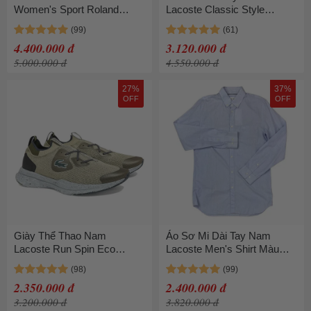
Women's Sport Roland
Lacoste Classic Style
Garros Pleated Back Jacket
Embroidered Badge L.12.12
BF0791 51 FG7 Màu Xanh
PH6587 54N 166 Màu Xanh
4.400.000 đ
3.120.000 đ
Navy Size 48
Navy Size 5
5.000.000 đ
4.550.000 đ
27%
37%
OFF
OFF
Giày Thể Thao Nam
Áo Sơ Mi Dài Tay Nam
Lacoste Run Spin Eco
Lacoste Men's Shirt Màu
43SMA0016 Màu Be Size
Xanh Da Trời Size 38
43
2.350.000 đ
2.400.000 đ
3.200.000 đ
3.820.000 đ