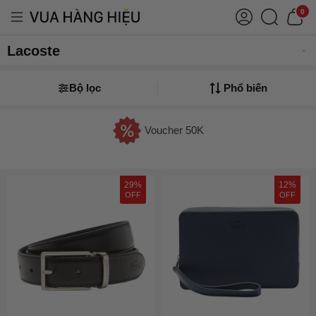
0
Lacoste
Bộ lọc
Phổ biến
Voucher 50K
29%
12%
OFF
OFF