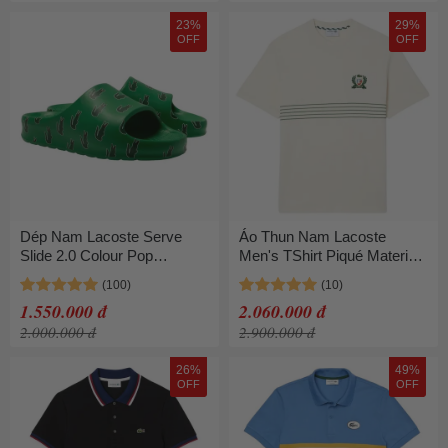
23%
29%
OFF
OFF
Dép Nam Lacoste Serve
Áo Thun Nam Lacoste
Slide 2.0 Colour Pop
Men's TShirt Piqué Material
46CMA0043 Màu Xanh
Embroidered Badge TH0025
Green Size 42
10 XFJ Màu Trắng Kem
1.550.000 đ
2.060.000 đ
Size 4
2.000.000 đ
2.900.000 đ
26%
49%
OFF
OFF