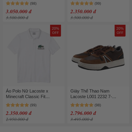
Tonal Loafers 44CMA0028
Shorts GH9378 00 Màu
Màu Xanh Navy Size 8
Trắng Size 4
3.050.000 đ
2.350.000 đ
3.500.000 đ
3.500.000 đ
20%
20%
OFF
OFF
Áo Polo Nữ Lacoste x
Giày Thể Thao Nam
Minecraft Classic Fit
Lacoste L001 2232 7-
Organic Cotton PH5026.001
46SMA0050257 Màu Nâu
Màu Trắng Size 34 (Form
Size 42
2.350.000 đ
2.796.000 đ
Lớn)
2.950.000 đ
3.495.000 đ