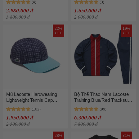
Navy
2.980.000 đ
1.650.000 đ
3.800.000 đ
2.000.000 đ
22%
19%
OFF
OFF
Mũ Lacoste Hardwearing
Bộ Thể Thao Nam Lacoste
Lightweight Tennis Cap
Training Blue/Red Tracksuit
RK1097 RI4 Màu Xanh Kẻ
Set WH7581-1 Màu Xanh
Đỏ Size S
1.950.000 đ
6.300.000 đ
2.500.000 đ
7.800.000 đ
28%
31%