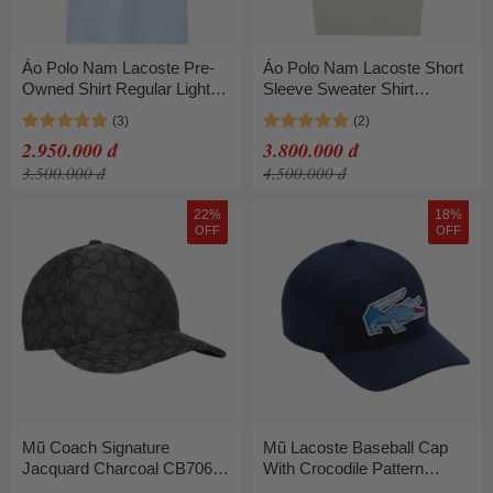
Áo Polo Nam Lacoste Pre-
Áo Polo Nam Lacoste Short
Owned Shirt Regular Light
Sleeve Sweater Shirt
Blue Màu Xanh Nhạt Size 2
Regular Fit PH943E I18
Beige Màu Be Size 3
2.950.000 đ
3.800.000 đ
3.500.000 đ
4.500.000 đ
22%
18%
OFF
OFF
Mũ Coach Signature
Mũ Lacoste Baseball Cap
Jacquard Charcoal CB706-
With Crocodile Pattern
CHR Màu Đen
RK3385 10 166 Màu Xanh