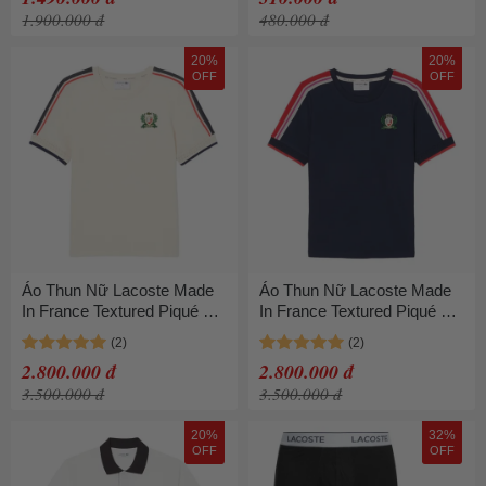
1.900.000 đ
480.000 đ
20%
20%
OFF
OFF
Áo Thun Nữ Lacoste Made
Áo Thun Nữ Lacoste Made
In France Textured Piqué T-
In France Textured Piqué T-
Shirt TF9630-XFJ Màu Be
Shirt TF9630-166 Màu Xanh
Size 34
Navy Size 34
2.800.000 đ
2.800.000 đ
3.500.000 đ
3.500.000 đ
20%
32%
OFF
OFF