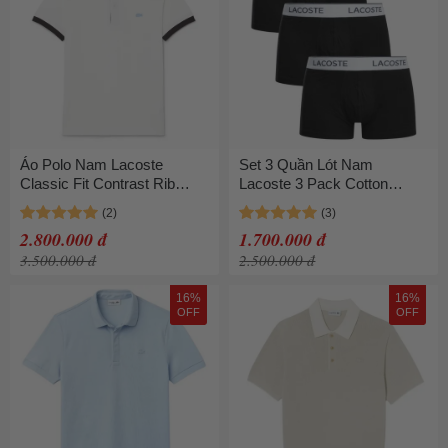
Áo Polo Nam Lacoste
Set 3 Quần Lót Nam
Classic Fit Contrast Rib
Lacoste 3 Pack Cotton
PH2017 - 1I9 Màu Trắng
Stretch Trunks 5H9002-00
Đen Size 4
031 Màu Đen Size L
2.800.000 đ
1.700.000 đ
3.500.000 đ
2.500.000 đ
16%
16%
OFF
OFF