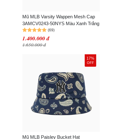
Mũ MLB Varsity Wappen Mesh Cap
3AMCV0243-50NYS Màu Xanh Trắng
1.400.000 đ
1.650.000 đ
17%
OFF
Mũ MLB Paisley Bucket Hat