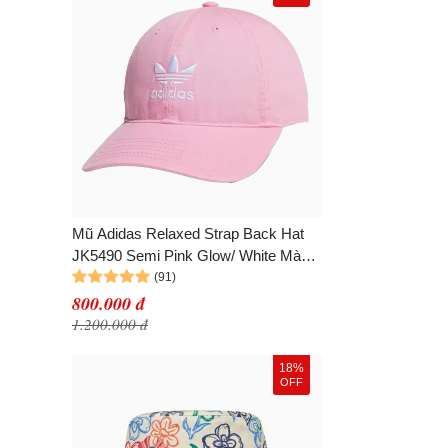
M
Mũ Adidas Relaxed Strap Back Hat
JK5490 Semi Pink Glow/ White Màu
Hồng
800.000 đ
1.200.000 đ
18%
OFF