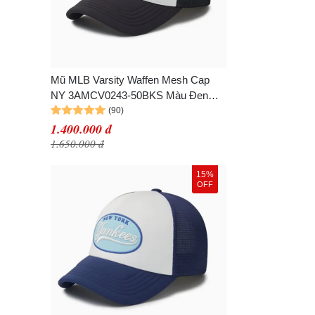
Mũ MLB Varsity Waffen Mesh Cap
NY 3AMCV0243-50BKS Màu Đen
Trắng
1.400.000 đ
1.650.000 đ
15%
OFF