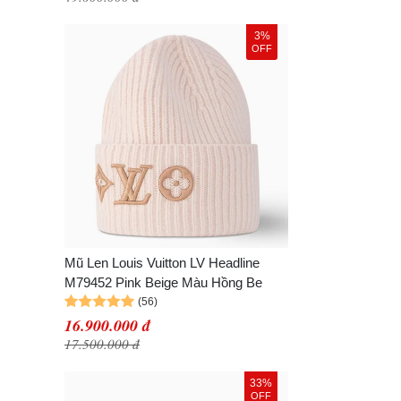
3%
OFF
Mũ Len Louis Vuitton LV Headline
M79452 Pink Beige Màu Hồng Be
16.900.000 đ
17.500.000 đ
33%
OFF