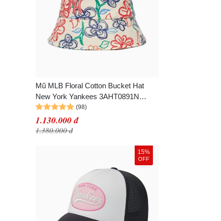
G
Em
Mũ MLB Floral Cotton Bucket Hat
New York Yankees 3AHT0891N
50CRS Màu Kem Họa Tiết Size 57
1.130.000 đ
1.380.000 đ
15%
OFF