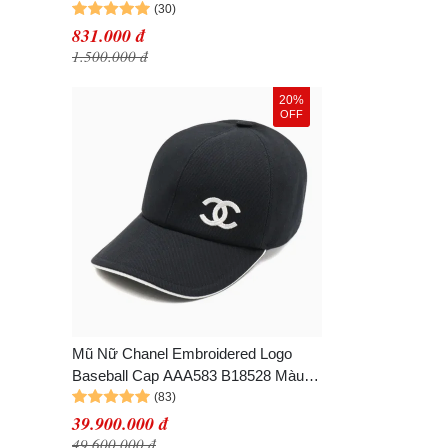
831.000 đ
1.500.000 đ
20%
OFF
Mũ Nữ Chanel Embroidered Logo
Baseball Cap AAA583 B18528 Màu
Đen
39.900.000 đ
49.600.000 đ