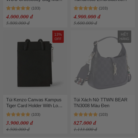
Đen
Phone Pouch Màu Đen
4.000.000 đ
4.900.000 đ
5.800.000 đ
5.600.000 đ
13%
HẾT
OFF
HÀNG
Túi Kenzo Canvas Kampus
Túi Xách Nữ TTWN BEAR
Tiger Card Holder With Long
TN3008 Màu Đen
Strap Màu Đen
3.900.000 đ
827.000 đ
4.500.000 đ
1.133.000 đ