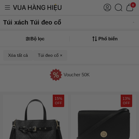
0
Túi xách Túi đeo cổ
Bộ lọc
Phổ biến
Xóa tất cả
Túi đeo cổ ×
Voucher 50K
15%
13%
OFF
OFF