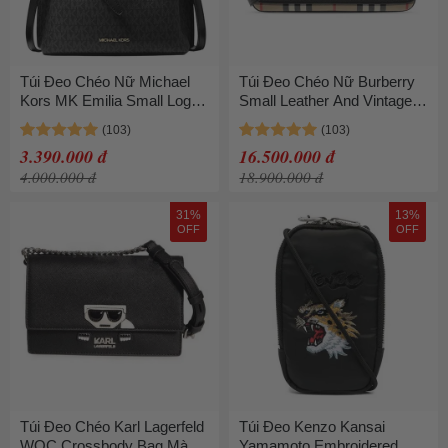
Túi Đeo Chéo Nữ Michael
Túi Đeo Chéo Nữ Burberry
Kors MK Emilia Small Logo
Small Leather And Vintage
Satchel 35H0GU5S1B Màu
Check Crossbody Bag
Đen
Black 8023226 Màu Đen
3.390.000 đ
16.500.000 đ
4.000.000 đ
18.900.000 đ
31%
13%
OFF
OFF
Túi Đeo Chéo Karl Lagerfeld
Túi Đeo Kenzo Kansai
WOC Crossbody Bag Màu
Yamamoto Embroidered