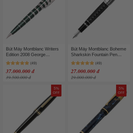
Bút Máy Montblanc Writers
Bút Máy Montblanc Boheme
Edition 2008 George
Sharkskin Fountain Pen
Bernard Shaw Fountain Pen
38252 Màu Đen
Màu Xanh Bạc
37.000.000 đ
27.000.000 đ
39.500.000 đ
29.000.000 đ
5%
5%
OFF
OFF