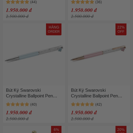
Lacquered, Chrome Plated
Rose Gold-Tone Plated
1.950.000 đ
1.950.000 đ
5732973 Màu Xanh Green
5732990 Màu Hồng Nhạt
2.500.000 đ
2.500.000 đ
HÀNG
22%
ORDER
OFF
Bút Ký Swarovski
Bút Ký Swarovski
Crystalline Ballpoint Pen
Crystalline Ballpoint Pen
Teddy, Blue, Blue lacquered,
Teddy Pink, Pink Lacquered,
Chrome plated 5732980
Rose Gold-Tone Plated
1.950.000 đ
1.950.000 đ
Màu Xanh Dương
5744955 Màu Hồng
2.500.000 đ
2.500.000 đ
6%
20%