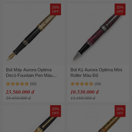
20%
20%
OFF
OFF
Bút Máy Aurora Optima
Bút Ký Aurora Optima Mini
Decò Fountain Pen Màu
Roller Màu Đỏ
Đen
23.560.000 đ
10.530.000 đ
29.450.000 đ
13.168.000 đ
20%
20%
OFF
OFF