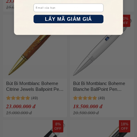
23.000.000 đ
17.000.000 đ
Email
25.000.000 đ
19.000.000 đ
LẤY MÃ GIẢM GIÁ
8%
10%
OFF
OFF
Bút Bi Montblanc Boheme
Bút Bi Montblanc Boheme
Citrine Jewels Ballpoint Pen
Blanche BallPoint Pen
9922 Màu Nâu Vàng
111345 Màu Trắng Bạc
23.000.000 đ
18.500.000 đ
25.000.000 đ
20.500.000 đ
8%
18%
OFF
OFF