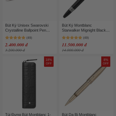
Bút Ký Unisex Swarovski
Bút Ký Montblanc
Crystalline Ballpoint Pen
Starwalker Mignight Black
Octagon Shape, Pink, Pink
Screenwriter With Fineliner
Lacquered 5669937 Màu
Exchange MB112680 Màu
2.400.000 đ
11.500.000 đ
Hồng
Đen
3.200.000 đ
14.000.000 đ
18%
8%
OFF
OFF
Túi Đựng Bút Montblanc 1-
Bút Dạ Bi Montblanc