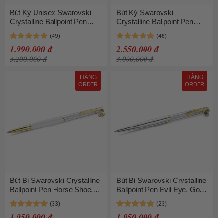
Bút Ký Unisex Swarovski
Bút Ký Swarovski
Crystalline Ballpoint Pen
Crystalline Ballpoint Pen
Infinity, Pink Lacquered,
Rose Gold Tone Plated Màu
Rose Gold-Tone Plated
Vàng Hồng
1.990.000 đ
2.550.000 đ
5728731 Màu Hồng Trắng
3.200.000 đ
3.000.000 đ
HÀNG
HÀNG
ORDER
ORDER
Bút Bi Swarovski Crystalline
Bút Bi Swarovski Crystalline
Ballpoint Pen Horse Shoe,
Ballpoint Pen Evil Eye, Gold
White Lacquered, Gold-tone
tone, Mixed Metal Finish
Plated 5740699 Màu Vàng
5728729 Màu Bạc
1.950.000 đ
1.950.000 đ
Phối Trắng