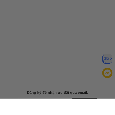
Đăng ký để nhận ưu đãi qua email:
ĐĂNG KÝ
Chính sách bảo mật của
Bằng cách đăng ký, bạn đồng ý với