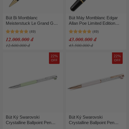
Bút Bi Montblanc
Bút Máy Montblanc Edgar
Meisterstuck Le Grand GT
Allan Poe Limited Edition
MB10456 Màu Đen
28650 Màu Xanh Đen
12.000.000 đ
43.000.000 đ
12.600.000 đ
45.500.000 đ
22%
22%
OFF
OFF
Bút Ký Swarovski
Bút Ký Swarovski
Crystalline Ballpoint Pen
Crystalline Ballpoint Pen
Clover, Green, Green
Heart, Pink, Pink Lacquered,