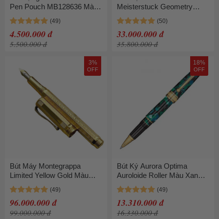
Pen Pouch MB128636 Màu
Meisterstuck Geometry
Đen
Solitaire Champange
Legrand Rollerball
4.500.000 đ
33.000.000 đ
MB118102 Màu Vàng
5.500.000 đ
35.800.000 đ
3%
18%
OFF
OFF
Bút Máy Montegrappa
Bút Ký Aurora Optima
Limited Yellow Gold Màu
Auroloide Roller Màu Xanh
Vàng Gold
Green
96.000.000 đ
13.310.000 đ
99.000.000 đ
16.330.000 đ