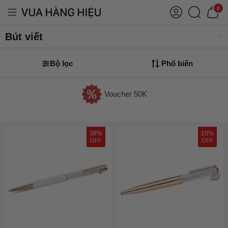
0
Bút viết
Bộ lọc
Phổ biến
Voucher 50K
38%
15%
OFF
OFF