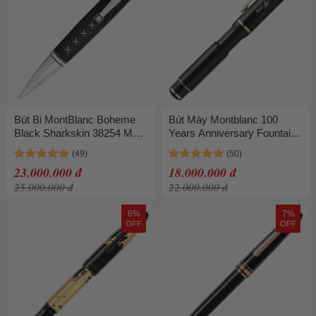
Bút Bi MontBlanc Boheme
Bút Máy Montblanc 100
Black Sharkskin 38254 Màu
Years Anniversary Fountain
Đen
Pen F Limited Edition 36705
Màu Đen
23.000.000 đ
18.000.000 đ
25.000.000 đ
22.000.000 đ
6%
7%
OFF
OFF