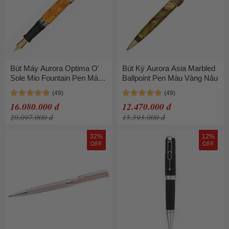
Bút Máy Aurora Optima O'
Bút Ký Aurora Asia Marbled
Sole Mio Fountain Pen Màu
Ballpoint Pen Màu Vàng Nâu
Cam
16.080.000 đ
12.470.000 đ
20.097.000 đ
15.593.000 đ
32%
12%
OFF
OFF