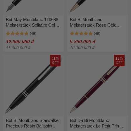
Bút Máy Montblanc 119688
Bút Bi Montblanc
Meisterstück Solitaire Gold
Meisterstuck Rose Gold
Leaf Calligraphy Fountain
Classique MB112679 Màu
Pen M Màu Đen Vàng
Đen
39.000.000 đ
9.800.000 đ
41.500.000 đ
10.500.000 đ
11%
13%
OFF
OFF
Bút Bi Montblanc Starwalker
Bút Dạ Bi Montblanc
Precious Resin Ballpoint
Meisterstuck Le Petit Prince