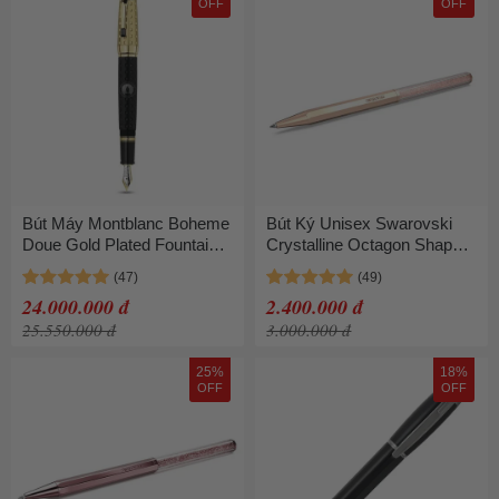
OFF
OFF
Bút Máy Montblanc Boheme
Bút Ký Unisex Swarovski
Doue Gold Plated Fountain
Crystalline Octagon Shape
Pen MB36003 Màu Vàng
Rose Gold Tone Plated
Đen
5654065 Màu Vàng Hồng
24.000.000 đ
2.400.000 đ
25.550.000 đ
3.000.000 đ
25%
18%
OFF
OFF