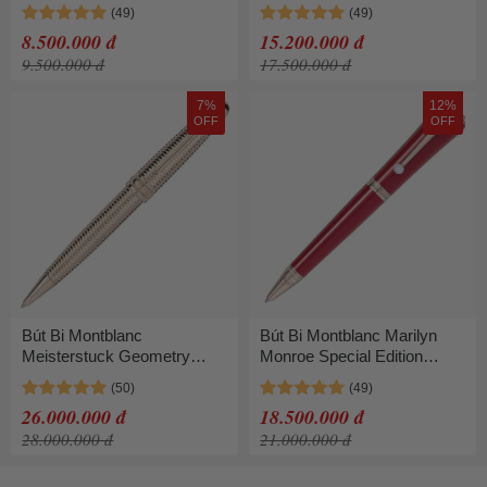
Pen MB118848 Màu Đen
Planet Rollerball MB125310
Màu Đỏ
8.500.000 đ
15.200.000 đ
9.500.000 đ
17.500.000 đ
7%
12%
OFF
OFF
Bút Bi Montblanc
Bút Bi Montblanc Marilyn
Meisterstuck Geometry
Monroe Special Edition
Solitaire Champagne Gold
Ballpoint Pen MB116068
Midsize MB118103 Màu
Màu Đỏ
26.000.000 đ
18.500.000 đ
Vàng Nhạt
28.000.000 đ
21.000.000 đ