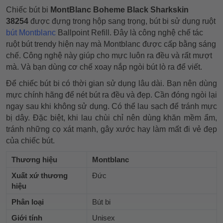
Chiếc bút bi
MontBlanc Boheme Black Sharkskin
38254
được đựng trong hộp sang trọng, bút bi sử dụng ruột
bút Montblanc
Ballpoint Refill. Đây là công nghệ chế tác
ruột bút trendy hiện nay mà Montblanc được cấp bằng sáng
chế. Công nghệ này giúp cho mực luôn ra đều và rất mượt
mà. Và bạn dùng cơ chế xoay nắp ngòi bút lò ra để viết.
Để chiếc bút bi có thời gian sử dụng lâu dài. Bạn nên dùng
mực chính hãng để nét bút ra đều và đẹp. Cần đóng ngòi lại
ngay sau khi không sử dụng. Có thể lau sạch để tránh mực
bị dây. Đặc biệt, khi lau chùi chỉ nên dùng khăn mềm ẩm,
tránh những cọ xát mạnh, gây xước hay làm mất đi vẻ đẹp
của chiếc bút.
Thương hiệu
Montblanc
Xuất xứ thương
Đức
hiệu
Phân loại
Bút bi
Giới tính
Unisex