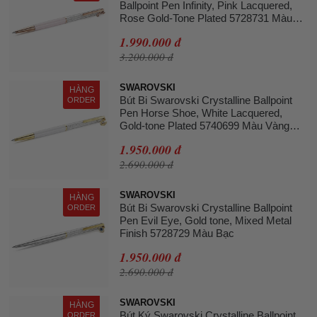
Ballpoint Pen Infinity, Pink Lacquered,
Rose Gold-Tone Plated 5728731 Màu
Hồng Trắng
1.990.000 đ
3.200.000 đ
SWAROVSKI
HÀNG
Bút Bi Swarovski Crystalline Ballpoint
ORDER
Pen Horse Shoe, White Lacquered,
Gold-tone Plated 5740699 Màu Vàng
Phối Trắng
1.950.000 đ
2.690.000 đ
SWAROVSKI
HÀNG
Bút Bi Swarovski Crystalline Ballpoint
ORDER
Pen Evil Eye, Gold tone, Mixed Metal
Finish 5728729 Màu Bạc
1.950.000 đ
2.690.000 đ
SWAROVSKI
HÀNG
Bút Ký Swarovski Crystalline Ballpoint
ORDER