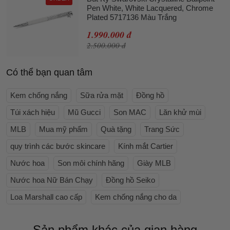
Pen White, White Lacquered, Chrome
Plated 5717136 Màu Trắng
1.990.000 đ
2.500.000 đ
Có thể bạn quan tâm
Kem chống nắng
Sữa rửa mặt
Đồng hồ
Túi xách hiệu
Mũ Gucci
Son MAC
Lăn khử mùi
MLB
Mua mỹ phẩm
Quà tặng
Trang Sức
quy trình các bước skincare
Kính mắt Cartier
Nước hoa
Son môi chính hãng
Giày MLB
Nước hoa Nữ Bán Chạy
Đồng hồ Seiko
Loa Marshall cao cấp
Kem chống nắng cho da
Sản phẩm khác của gian hàng