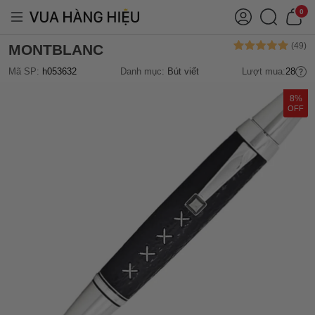
0
MONTBLANC
Mã SP:
h053632
Danh mục:
Bút viết
Lượt mua:
28
8%
OFF