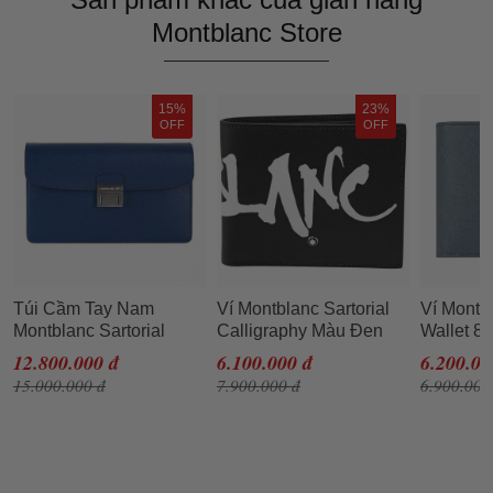
Montblanc Store
15%
23%
OFF
OFF
Túi Cầm Tay Nam
Ví Montblanc Sartorial
Ví Montbl
Montblanc Sartorial
Calligraphy Màu Đen
Wallet 8
Clutch Bag Navy
Màu Xám
12.800.000 đ
6.100.000 đ
6.200.00
15.000.000 đ
7.900.000 đ
6.900.000