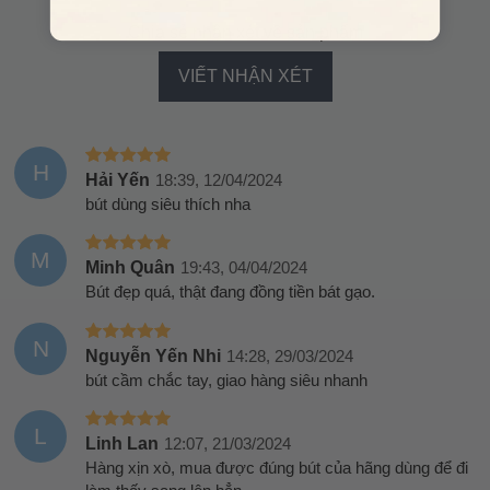
Chia sẻ nhận xét về sản phẩm
VIẾT NHẬN XÉT
H
Hải Yến
18:39, 12/04/2024
bút dùng siêu thích nha
M
Minh Quân
19:43, 04/04/2024
Bút đẹp quá, thật đang đồng tiền bát gạo.
N
Nguyễn Yến Nhi
14:28, 29/03/2024
bút cầm chắc tay, giao hàng siêu nhanh
L
Linh Lan
12:07, 21/03/2024
Hàng xịn xò, mua được đúng bút của hãng dùng để đi