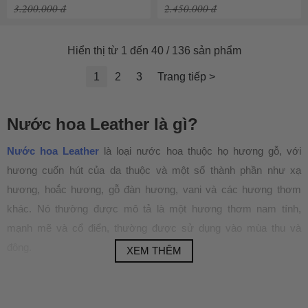
3.200.000 đ
2.450.000 đ
Hiển thị từ 1 đến 40 / 136 sản phẩm
1
2
3
Trang tiếp >
Nước hoa Leather là gì?
Nước hoa Leather
là loại nước hoa thuộc họ hương gỗ, với
hương cuốn hút của da thuộc và một số thành phần như xạ
hương, hoắc hương, gỗ đàn hương, vani và các hương thơm
khác. Nó thường được mô tả là một hương thơm nam tính,
mạnh mẽ và cổ điển, thường được sử dụng vào mùa thu và
đông.
XEM THÊM
Top 7 chai nước hoa Leather cao cấp
bán chạy