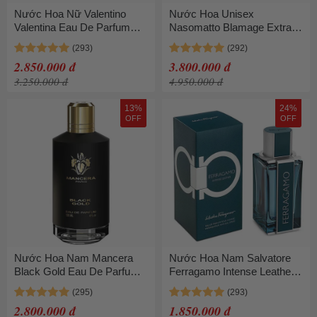
Nước Hoa Nữ Valentino
Nước Hoa Unisex
Valentina Eau De Parfum
Nasomatto Blamage Extrait
80ml
De Parfum 30ml
2.850.000 đ
3.800.000 đ
3.250.000 đ
4.950.000 đ
13%
24%
OFF
OFF
Nước Hoa Nam Mancera
Nước Hoa Nam Salvatore
Black Gold Eau De Parfum
Ferragamo Intense Leather
120ml
EDP 100ml
2.800.000 đ
1.850.000 đ