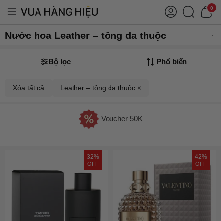
0
Nước hoa Leather – tông da thuộc
Bộ lọc
Phổ biến
Xóa tất cả
Leather – tông da thuộc ×
Voucher 50K
32%
42%
OFF
OFF