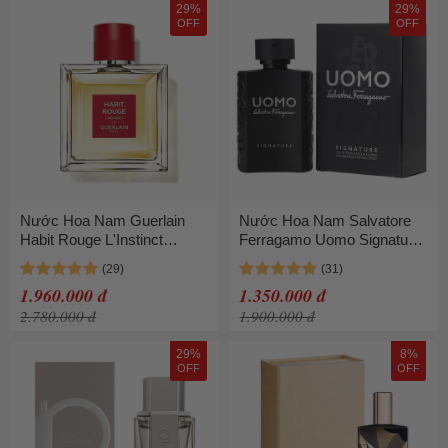
29%
29%
OFF
OFF
Nước Hoa Nam Guerlain
Nước Hoa Nam Salvatore
Habit Rouge L'Instinct
Ferragamo Uomo Signature
Intense EDT 100ml
Pour Homme EDP Spray
100ml
1.960.000 đ
1.350.000 đ
2.780.000 đ
1.900.000 đ
29%
8%
OFF
OFF