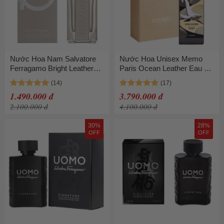
Nước Hoa Nam Salvatore
Nước Hoa Unisex Memo
Ferragamo Bright Leather
Paris Ocean Leather Eau De
EDT 100ml
Parfum 75ml
1.490.000 đ
3.790.000 đ
2.100.000 đ
4.100.000 đ
30%
28%
OFF
OFF