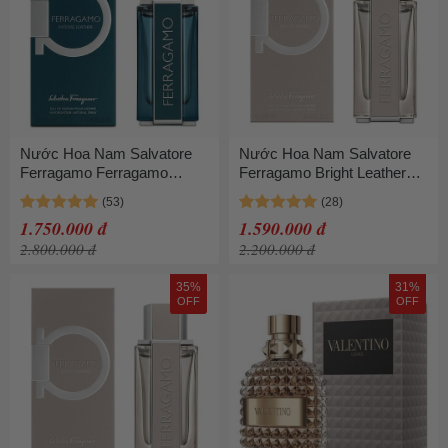
Nước Hoa Nam Salvatore
Nước Hoa Nam Salvatore
Ferragamo Ferragamo
Ferragamo Bright Leather
Intense Leather EDP 100ml
Pour Homme Eau de Toilette
Nam Tính
100ml
1.750.000 đ
1.590.000 đ
2.800.000 đ
2.200.000 đ
35%
31%
OFF
OFF