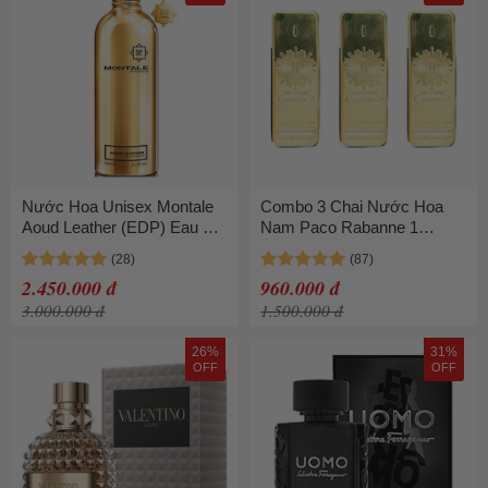
Nước Hoa Unisex Montale
Combo 3 Chai Nước Hoa
Aoud Leather (EDP) Eau De
Nam Paco Rabanne 1
Parfum 100ml
Million Parfum Mini (5ml x 3)
2.450.000 đ
960.000 đ
3.000.000 đ
1.500.000 đ
26%
31%
OFF
OFF