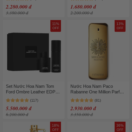
Hút 100ml
2.280.000 đ
1.680.000 đ
3.380.000 đ
2.200.000 đ
11%
13%
OFF
OFF
Set Nước Hoa Nam Tom
Nước Hoa Nam Paco
Ford Ombre Leather EDP
Rabanne One Million Parfum
100ml + Xịt Toàn Thân All
Men 100ml
Over Spray 150ml
5.500.000 đ
2.930.000 đ
6.200.000 đ
3.350.000 đ
18%
36%
OFF
OFF