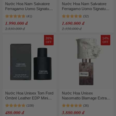
Nước Hoa Nam Salvatore
Nước Hoa Nam Salvatore
Ferragamo Uomo Signature
Ferragamo Uomo Signature
Pour Homme EDP Spray
Pour Homme EDP 100ml
100ml
1.990.000 đ
1.690.000 đ
2.830.000 đ
2.350.000 đ
26%
14%
OFF
OFF
Nước Hoa Unisex Tom Ford
Nước Hoa Unisex
Ombré Leather EDP Mini
Nasomatto Blamage Extrait
4ml Thanh Lịch
De Parfum 30ml
480.000 đ
3.880.000 đ