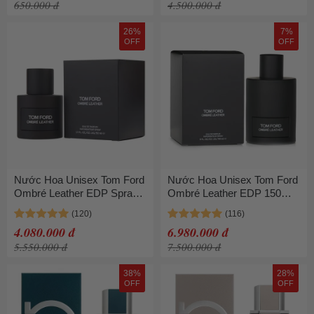
650.000 đ
4.500.000 đ
26%
7%
OFF
OFF
Nước Hoa Unisex Tom Ford
Nước Hoa Unisex Tom Ford
Ombré Leather EDP Spray
Ombré Leather EDP 150ml
50ml
Thanh Lịch
4.080.000 đ
6.980.000 đ
5.550.000 đ
7.500.000 đ
38%
28%
OFF
OFF