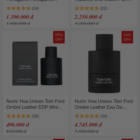
Intense Leather EDP 100ml
Spray 100ml
1.390.000 đ
2.250.000 đ
1.800.000 đ
3.200.000 đ
25%
14%
OFF
OFF
Nước Hoa Unisex Tom Ford
Nước Hoa Unisex Tom Ford
Ombré Leather EDP Mini
Ombré Leather Eau De
4ml Cuốn Hút
Parfum (EDP) 100ml
490.000 đ
4.745.000 đ
650.000 đ
5.500.000 đ