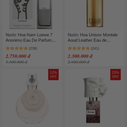
Nước Hoa Nam Loewe 7
Nước Hoa Unisex Montale
Anonimo Eau De Parfum
Aoud Leather Eau de
50ml
Parfum 100ml
2.750.000 đ
2.300.000 đ
3.300.000 đ
2.900.000 đ
12%
23%
OFF
OFF