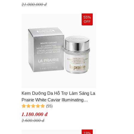
21.000.000 đ
55%
OFF
Kem Dưỡng Da Hỗ Trợ Làm Sáng La
Prairie White Caviar Illuminating
Moisturizing Cream 5ml
1.180.000 đ
2.600.000 đ
19%