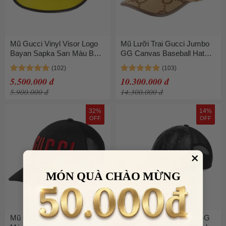
Mũ Gucci Vinyl Visor Logo
Mũ Lưỡi Trai Gucci Jumbo
Bayan Sapka Sarı Màu Be
GG Canvas Baseball Hat
Vàng Size L
Màu Nâu Size S
5.500.000 đ
10.300.000 đ
5.900.000 đ
14.300.000 đ
32%
14%
OFF
OFF
MÓN QUÀ CHÀO MỪNG
Mũ Gucci Logo Patch Cap
Mũ Gucci Off The Grid GG