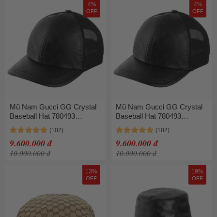
4%
4%
OFF
OFF
Mũ Nam Gucci GG Crystal
Mũ Nam Gucci GG Crystal
Baseball Hat 780493
Baseball Hat 780493
4HA8M 1060 Black Màu
4HA8M 1060 Black Màu
Đen Size M
Đen Size S
9.600.000 đ
9.600.000 đ
10.000.000 đ
10.000.000 đ
13%
19%
OFF
OFF