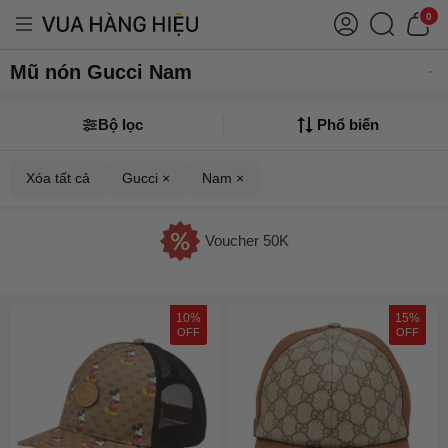
0
Mũ nón Gucci Nam
Bộ lọc
Phổ biến
Xóa tất cả
Gucci ×
Nam ×
Voucher 50K
10%
15%
OFF
OFF