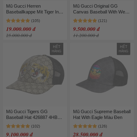
Mũ Gucci Herren
Mũ Gucci Original GG
Baseballkappe Mit Tiger In
Canvas Baseball With Web
Schwarz Màu Đen Họa Tiết
Beige Size L
99% Size S
19.000.000 đ
9.500.000 đ
25.000.000 đ
11.200.000 đ
HẾT
HẾT
HÀNG
HÀNG
Mũ Gucci Tigers GG
Mũ Gucci Supreme Baseball
Baseball Hat 426887 4HB13
Hat With Eagle Màu Đen
2160 Màu Nâu Be
9.100.000 đ
28.500.000 đ