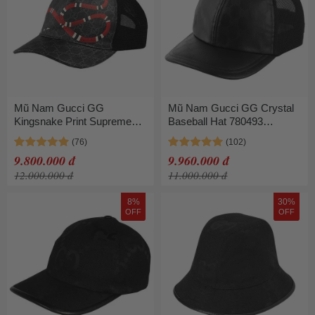
Mũ Nam Gucci GG
Mũ Nam Gucci GG Crystal
Kingsnake Print Supreme
Baseball Hat 780493
Baseball Black Màu Đen
4HA8M 1060 Màu Đen Size
Họa Tiết Size M
M
9.800.000 đ
9.960.000 đ
12.000.000 đ
11.000.000 đ
8%
30%
OFF
OFF