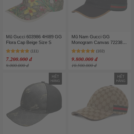
Mũ Gucci 603986 4HI89 GG
Mũ Nam Gucci GG
Flora Cap Beige Size S
Monogram Canvas 722381
4HAT7 1065 Black Màu Đen
Size S
7.200.000 đ
9.800.000 đ
9.000.000 đ
10.500.000 đ
HẾT
HẾT
HÀNG
HÀNG