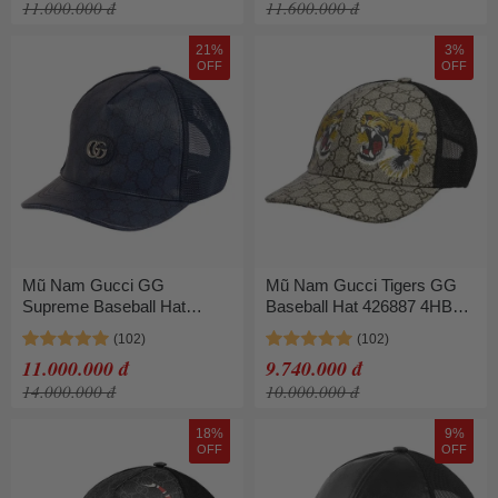
11.000.000 đ
11.600.000 đ
21%
3%
OFF
OFF
Mũ Nam Gucci GG
Mũ Nam Gucci Tigers GG
Supreme Baseball Hat
Baseball Hat 426887 4HB13
‎733927 4HAXN 8468 Màu
2160 Màu Be Đen Size L
Xanh Size S
11.000.000 đ
9.740.000 đ
14.000.000 đ
10.000.000 đ
18%
9%
OFF
OFF