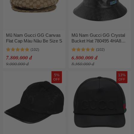
Mũ Nam Gucci GG Canvas
Mũ Nam Gucci GG Crystal
Flat Cap Màu Nâu Be Size S
Bucket Hat 780495 4HA8N
1060 Màu Đen Size S
7.800.000 đ
6.800.000 đ
9.000.000 đ
8.360.000 đ
5%
13%
OFF
OFF