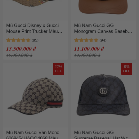
Mũ Gucci Disney x Gucci
Mũ Nam Gucci GG
Mouse Print Trucker Màu
Monogram Canvas Baseball
Nâu Size M
Beige 820868 4HBEB 9765
Màu Nâu/Be Size S
13.500.000 đ
11.100.000 đ
15.000.000 đ
13.000.000 đ
22%
9%
OFF
OFF
Mũ Nam Gucci Vân Mono
Mũ Nam Gucci GG
6968454HAQQ4068 Màu
Supreme Baseball Hat With