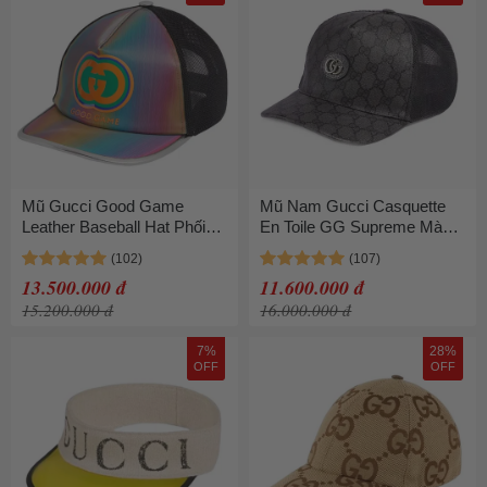
Mũ Gucci Good Game
Mũ Nam Gucci Casquette
Leather Baseball Hat Phối
En Toile GG Supreme Màu
Màu Size S
Đen Xám Size L
13.500.000 đ
11.600.000 đ
15.200.000 đ
16.000.000 đ
7%
28%
OFF
OFF