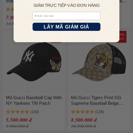
Màu Đen Đỏ Size M N-TH
Supreme Canvas Baseball
GIẢM TRỰC TIẾP VÀO ĐƠN HÀNG
Cap Màu Đen Size M
Email
7.800.000 đ
10.200.000 đ
11.500.000 đ
11.900.000 đ
LẤY MÃ GIẢM GIÁ
44%
19%
OFF
OFF
Mũ Gucci Baseball Cap With
Mũ Gucci Tigers Print GG
NY Yankees TM Patch
Supreme Baseball Beige
Size L (Song Hổ)
5.500.000 đ
8.500.000 đ
9.900.000 đ
10.500.000 đ