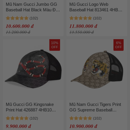
Mũ Nam Gucci Jumbo GG
Mũ Gucci Logo Web
Baseball Hat Black Màu Đen
Baseball Hat 813461 4HBD2
Size M
1060 Màu Đen Size S
10.600.000 đ
11.800.000 đ
11.200.000 đ
13.550.000 đ
10%
6%
OFF
OFF
Mũ Gucci GG Kingsnake
Mũ Nam Gucci Tigers Print
Print Hat 426887 4HB10
GG Supreme Baseball
1060 Màu Đen Size M
Beige Size L
9.900.000 đ
10.900.000 đ