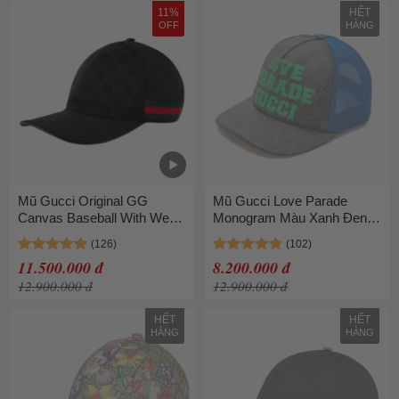
11%
HẾT
OFF
HÀNG
Mũ Gucci Original GG
Mũ Gucci Love Parade
Canvas Baseball With Web
Monogram Màu Xanh Đen
Black Size M
Size M
11.500.000 đ
8.200.000 đ
12.900.000 đ
12.900.000 đ
HẾT
HẾT
HÀNG
HÀNG