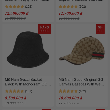
Nâu Nhạt Size XS
Logo 733927 4HAXN 8468
Màu Xanh Navy Size S
12.500.000 đ
12.700.000 đ
16.000.000 đ
14.000.000 đ
HÀNG
5%
ORDER
OFF
Mũ Nam Gucci Bucket
Mũ Nam Gucci Original GG
Black With Monogram GG
Canvas Baseball With Web
Logo Supreme 727563
Beige Size M
4HAVS 1060 Màu Đen
8.500.000 đ
10.600.000 đ
10.000.000 đ
11.200.000 đ