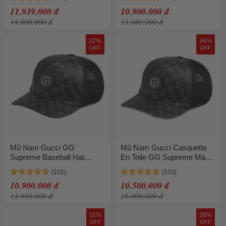
Xanh Size M
Xám Size M
11.939.000 đ
10.900.000 đ
14.000.000 đ
13.980.000 đ
22%
34%
OFF
OFF
Mũ Nam Gucci GG
Mũ Nam Gucci Casquette
Supreme Baseball Hat
En Toile GG Supreme Màu
733927 4HAXN 8761 Màu
Đen Xám Size S
Xám Size S
10.900.000 đ
10.500.000 đ
13.980.000 đ
16.000.000 đ
11%
28%
OFF
OFF