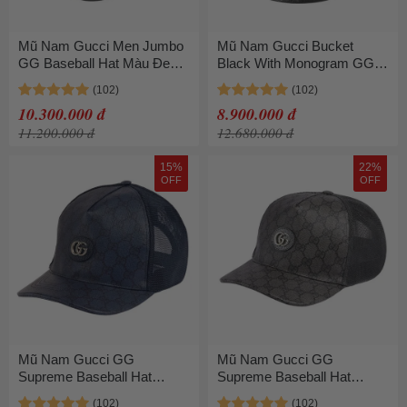
Mũ Nam Gucci Men Jumbo
Mũ Nam Gucci Bucket
GG Baseball Hat Màu Đen
Black With Monogram GG
Size L
Logo Supreme 727563
4HAVS 1060 Màu Đen Size
10.300.000 đ
8.900.000 đ
M
11.200.000 đ
12.680.000 đ
15%
22%
OFF
OFF
Mũ Nam Gucci GG
Mũ Nam Gucci GG
Supreme Baseball Hat
Supreme Baseball Hat
‎733927 4HAXN 8468 Màu
733927 4HAXN 8761 Màu