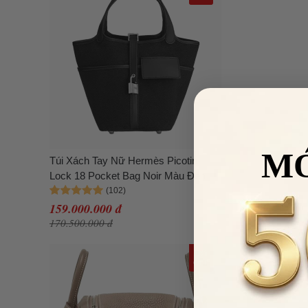
M
Túi Xách Tay Nữ Hermès Picotin
Lock 18 Pocket Bag Noir Màu Đen
159.000.000 đ
170.500.000 đ
4%
OFF