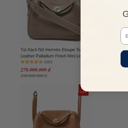
G
Em
Túi Xách Nữ Hermès Etoupe Togo
Leather Palladium Finish Mini Lindy
Bag Màu Xám
278.000.000 đ
290.000.000 đ
4%
OFF