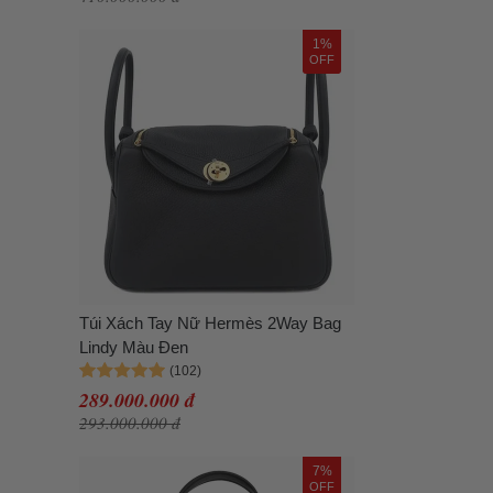
1%
OFF
Túi Xách Tay Nữ Hermès 2Way Bag
Lindy Màu Đen
289.000.000 đ
293.000.000 đ
7%
OFF