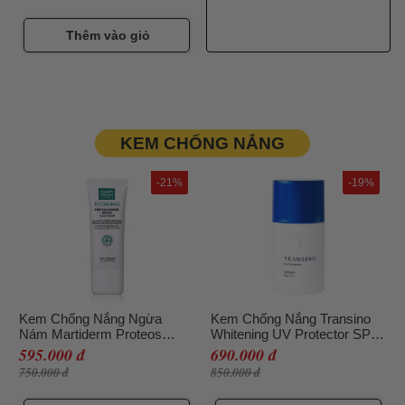
Thêm vào giỏ
KEM CHỐNG NẮNG
-21%
-19%
Kem Chống Nắng Ngừa
Kem Chống Nắng Transino
Nám Martiderm Proteos
Whitening UV Protector SPF
Screen SPF50+ 40ml
50+PA++++ 30ml
595.000 đ
690.000 đ
750.000 đ
850.000 đ