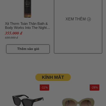
XEM THÊM
Xịt Thơm Toàn Thân Bath &
Body Works Into The Night
236ml
355.000 đ
600.000 đ
Thêm vào giỏ
KÍNH MẮT
-11%
-28%