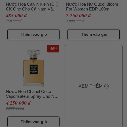
Nước Hoa Calvin Klein (CK)
Nước Hoa Nữ Gucci Bloom
CK One Cho Cả Nam Và
For Women EDP 100ml
Nữ, 100ml
485.000 đ
2.250.000 đ
750.000 đ
3.000.000 đ
Thêm vào giỏ
Thêm vào giỏ
-46%
XEM THÊM
Nước Hoa Chanel Coco
Vaporisateur Spray Cho Nữ,
100ml
4.250.000 đ
7.900.000 đ
Thêm vào giỏ