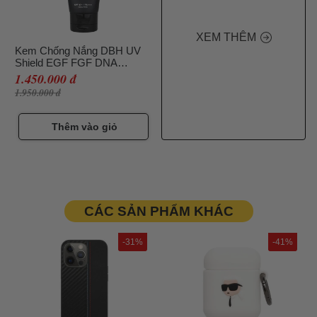
XEM THÊM
Kem Chống Nắng DBH UV
Shield EGF FGF DNA
SPF47+/ PA+++, 60ml
1.450.000 đ
1.950.000 đ
Thêm vào giỏ
CÁC SẢN PHẨM KHÁC
-31%
-41%