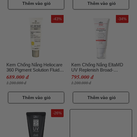
Thêm vào giỏ
Thêm vào giỏ
-43%
-34%
Kem Chống Nắng Heliocare
Kem Chống Nắng EltaMD
360 Pigment Solution Fluid
UV Replenish Broad-
SPF50, 50ml
Spectrum SPF 44, 57g
689.000 đ
795.000 đ
1.200.000 đ
1.200.000 đ
Thêm vào giỏ
Thêm vào giỏ
-26%