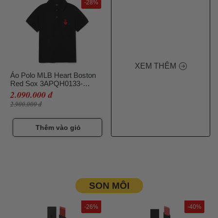
-28%
XEM THÊM
Áo Polo MLB Heart Boston
Red Sox 3APQH0133-
43BKS Màu Đen Size L
2.090.000 đ
2.900.000 đ
Thêm vào giỏ
SON MÔI
-26%
-40%