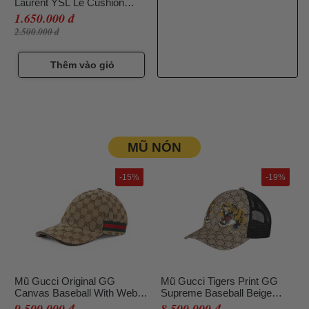
Laurent YSL Le Cushion
Encre De Peau Luminous
1.650.000 đ
Matte Cushion Foundation
2.500.000 đ
Tone 10 Trắng Sáng
Thêm vào giỏ
MŨ NÓN
-15%
-19%
Mũ Gucci Original GG
Mũ Gucci Tigers Print GG
Canvas Baseball With Web
Supreme Baseball Beige
Beige Size L
Size L (Song Hổ)
9.500.000 đ
8.500.000 đ