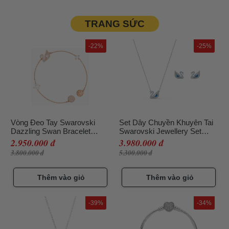
TRANG SỨC
-22%
-25%
Vòng Đeo Tay Swarovski
Set Dây Chuyền Khuyên Tai
Dazzling Swan Bracelet
Swarovski Jewellery Set
5485876 Size S
5521471
2.950.000 đ
3.980.000 đ
3.800.000 đ
5.300.000 đ
Thêm vào giỏ
Thêm vào giỏ
-39%
-34%