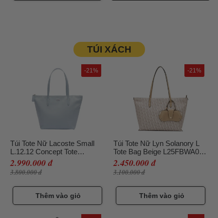
TÚI XÁCH
-21%
-21%
Túi Tote Nữ Lacoste Small
Túi Tote Nữ Lyn Solanory L
L.12.12 Concept Tote
Tote Bag Beige L25FBWA009
Sliver/Trade Wind NF2037PO
Màu Be
2.990.000 đ
2.450.000 đ
Q48 Màu Bạc
3.800.000 đ
3.100.000 đ
Thêm vào giỏ
Thêm vào giỏ