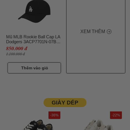
XEM THÊM
Mũ MLB Rookie Ball Cap LA
Dodgers 3ACP7701N-07BKS
Màu Đen
850.000 đ
1.100.000 đ
Thêm vào giỏ
GIÀY DÉP
-36%
-22%