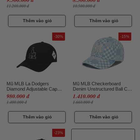
11.200.000 đ
10.500.000 đ
Thêm vào giỏ
Thêm vào giỏ
-30%
-15%
Mũ MLB La Dodgers
Mũ MLB Checkerboard
Diamond Adjustable Cap
Denim Unstructured Ball Cap
Màu Đen
New York Yankees
980.000 đ
1.410.000 đ
3ACP8602N-50BLL Màu
1.400.000 đ
1.660.000 đ
Xanh Blue
Thêm vào giỏ
Thêm vào giỏ
-23%