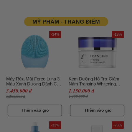
MỸ PHẨM - TRANG ĐIỂM
-34%
-18%
Máy Rửa Mặt Foreo Luna 3
Kem Dưỡng Hỗ Trợ Giảm
Màu Xanh Dương Dành Cho
Nám Transino Whitening
Da Hỗn Hợp
Repair Cream EX 35g
3.450.000 đ
1.150.000 đ
5.200.000 đ
1.400.000 đ
Thêm vào giỏ
Thêm vào giỏ
-32%
-28%