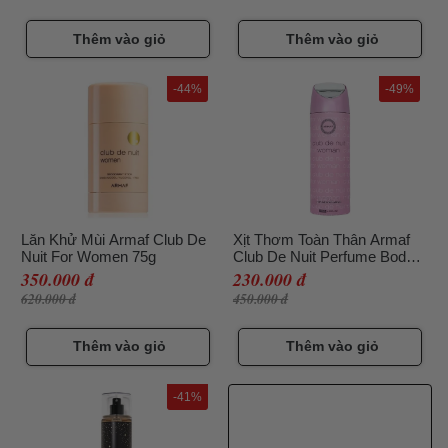
Thêm vào giỏ
Thêm vào giỏ
-44%
-49%
Lăn Khử Mùi Armaf Club De
Xịt Thơm Toàn Thân Armaf
Nuit For Women 75g
Club De Nuit Perfume Body
Spray For Women 200ML
350.000 đ
230.000 đ
620.000 đ
450.000 đ
Thêm vào giỏ
Thêm vào giỏ
-41%