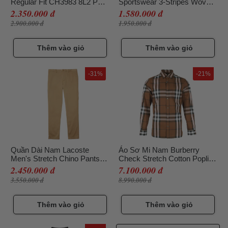
Regular Fit CH3983 8L2 Phối
Sportswear 3-Stripes Woven
Màu Size 38
Tracksuit IC6750 Màu Đen
2.350.000 đ
1.580.000 đ
Size L
2.900.000 đ
1.950.000 đ
Thêm vào giỏ
Thêm vào giỏ
-31%
-21%
Quần Dài Nam Lacoste
Áo Sơ Mi Nam Burberry
Men's Stretch Chino Pants
Check Stretch Cotton Poplin
Slim Fit HH2661-02S Màu
Shirt Russet Brown 8004535
2.450.000 đ
7.100.000 đ
Vàng Cát Size 42
Màu Nâu Size M
3.550.000 đ
8.990.000 đ
Thêm vào giỏ
Thêm vào giỏ