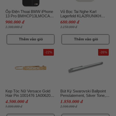
Ốp Điện Thoại BMW iPhone
Vỏ Bọc Tai Nghe Karl
13 Pro BMHCP13LMOCABK
Lagerfeld KLA2RUNIKH
Cacbon Silicon Logo M Màu
Apple Airpods 2/1 White
900.000 đ
680.000 đ
Đen
Silicone Màu Trắng
1.300.000 đ
1.150.000 đ
Thêm vào giỏ
Thêm vào giỏ
-22%
-26%
Kẹp Tóc Nữ Versace Gold
Bút Ký Swarovski Ballpoint
Hair Pin 1001476 1A00620
Penstatement, Silver Tone,
3J000 Màu Vàng
Chrome Plated 5627171 Màu
4.500.000 đ
1.850.000 đ
Bạc
5.800.000 đ
2.500.000 đ