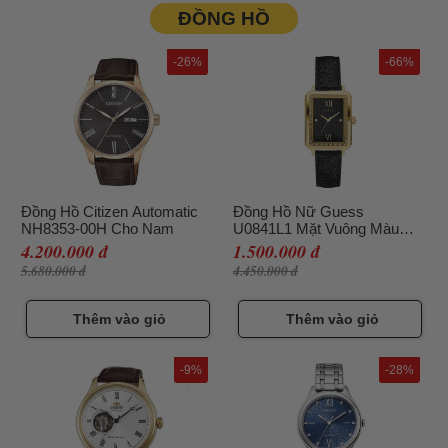
ĐỒNG HỒ
-26%
-66%
Đồng Hồ Citizen Automatic
Đồng Hồ Nữ Guess
NH8353-00H Cho Nam
U0841L1 Mặt Vuông Màu
Đen Vàng (Hàng Thanh Lý -
4.200.000 đ
1.500.000 đ
Lỗi Dây Da)
5.680.000 đ
4.450.000 đ
Thêm vào giỏ
Thêm vào giỏ
-9%
-28%