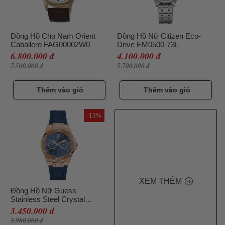
Đồng Hồ Cho Nam Orient
Đồng Hồ Nữ Citizen Eco-
Caballero FAG00002W0
Drive EM0500-73L
6.800.000 đ
4.100.000 đ
7.500.000 đ
5.700.000 đ
Thêm vào giỏ
Thêm vào giỏ
-13%
XEM THÊM
Đồng Hồ Nữ Guess
Stainless Steel Crystal
Silicone Watch 39mm
3.450.000 đ
U1053L1 Màu Vàng Xanh
3.980.000 đ