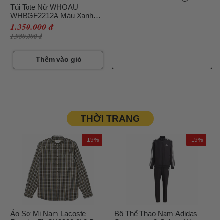
Túi Tote Nữ WHOAU
WHBGF2212A Màu Xanh
Navy
1.350.000 đ
1.980.000 đ
Thêm vào giỏ
THỜI TRANG
-19%
-19%
Áo Sơ Mi Nam Lacoste
Bộ Thể Thao Nam Adidas