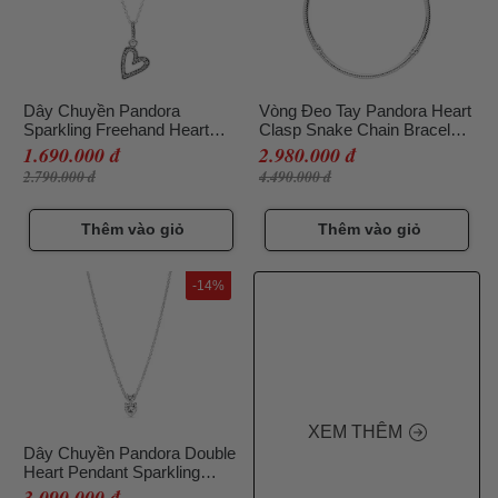
Dây Chuyền Pandora
Vòng Đeo Tay Pandora Heart
Sparkling Freehand Heart
Clasp Snake Chain Bracelet
Pendant Necklace Màu Bạc
590727CZ Màu Bạc Size 16
1.690.000 đ
2.980.000 đ
2.790.000 đ
4.490.000 đ
Thêm vào giỏ
Thêm vào giỏ
-14%
XEM THÊM
Dây Chuyền Pandora Double
Heart Pendant Sparkling
Collier Necklace 391229C01-
3.090.000 đ