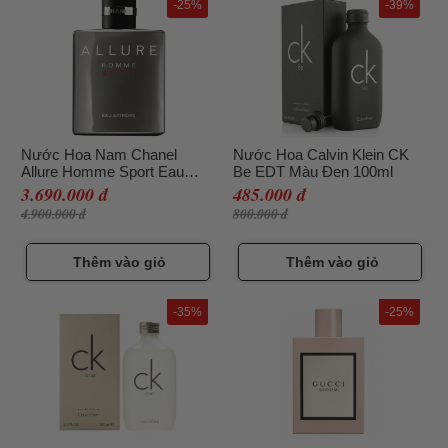
-25%
-39%
Nước Hoa Nam Chanel
Nước Hoa Calvin Klein CK
Allure Homme Sport Eau
Be EDT Màu Đen 100ml
Extreme Thơm Lâu, 100ml
3.690.000 đ
485.000 đ
4.900.000 đ
800.000 đ
Thêm vào giỏ
Thêm vào giỏ
-35%
-25%