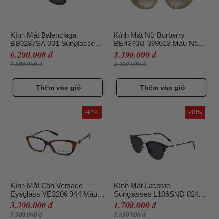
Kính Mát Balenciaga
Kính Mát Nữ Burberry
BB0237SA 001 Sunglasses
BE4370U-399013 Màu Nâu
Màu Đen Hoạ Tiết Vân Đá
Be
6.200.000 đ
3.390.000 đ
7.000.000 đ
4.700.000 đ
Thêm vào giỏ
Thêm vào giỏ
-44%
-40%
Kính Mắt Cận Versace
Kính Mát Lacoste
Eyeglass VE3206 944 Màu
Sunglasses L106SND 024
Nâu Havana
52mm Màu Xám Đậm
3.300.000 đ
1.700.000 đ
THANH LÝ
5.900.000 đ
2.850.000 đ