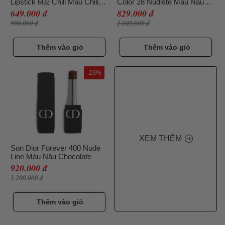
Lipstick 602 Chili Màu Chili
Color 28 Nudiste Màu Nâu
3.5g
Đất
649.000 đ
829.000 đ
900.000 đ
1.600.000 đ
Thêm vào giỏ
Thêm vào giỏ
-23%
XEM THÊM
Son Dior Forever 400 Nude
Line Màu Nâu Chocolate
920.000 đ
1.200.000 đ
Thêm vào giỏ