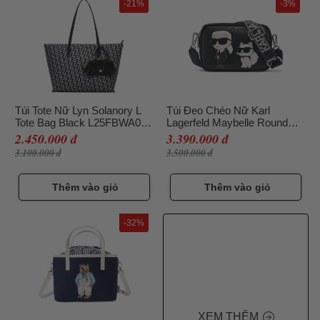
-21%
-3%
Túi Tote Nữ Lyn Solanory L
Túi Đeo Chéo Nữ Karl
Tote Bag Black L25FBWA009
Lagerfeld Maybelle Round
Màu Đen
Head Duo Camera
2.450.000 đ
3.390.000 đ
Crossbody Bag 76189018
3.100.000 đ
3.500.000 đ
Màu Đen
Thêm vào giỏ
Thêm vào giỏ
-32%
XEM THÊM