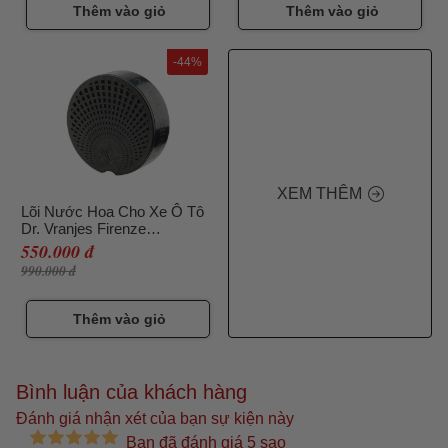
Thêm vào giỏ
Thêm vào giỏ
-44%
XEM THÊM
Lõi Nước Hoa Cho Xe Ô Tô
Dr. Vranjes Firenze
Carparfum Scented Refill
550.000 đ
Rosa Tabacco
990.000 đ
Thêm vào giỏ
Bình luận của khách hàng
Đánh giá nhận xét của bạn sự kiện này
Bạn đã đánh giá 5 sao