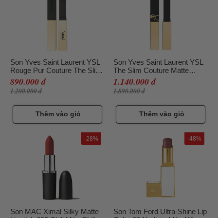
Son Yves Saint Laurent YSL
Son Yves Saint Laurent YSL
Rouge Pur Couture The Slim
The Slim Couture Matte
35 Loud Brown Màu Cam
Lipstick 1977 Pink Voyage
890.000 đ
1.140.000 đ
Cháy
Màu Hồng Đào (Bản 2025)
1.200.000 đ
1.890.000 đ
Thêm vào giỏ
Thêm vào giỏ
-28%
-48%
Son MAC Ximal Silky Matte
Son Tom Ford Ultra-Shine Lip