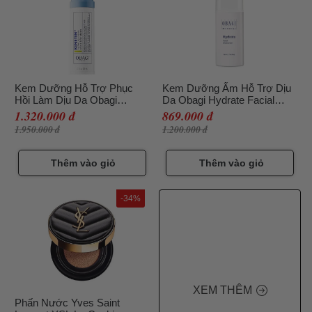
Kem Dưỡng Hỗ Trợ Phục
Kem Dưỡng Ẩm Hỗ Trợ Dịu
Hồi Làm Dịu Da Obagi
Da Obagi Hydrate Facial
Clinical Kinetin Hydrating
Moisturizer, 48g CT
1.320.000 đ
869.000 đ
Cream 50ml
1.950.000 đ
1.200.000 đ
Thêm vào giỏ
Thêm vào giỏ
-34%
XEM THÊM
Phấn Nước Yves Saint