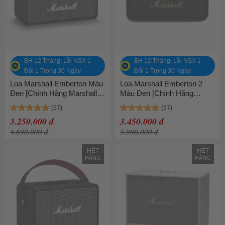
BH 12 Tháng, Lỗi NSX 1
BH 12 Tháng, Lỗi NSX 1
Đổi 1 Trong 30 Ngày
Đổi 1 Trong 30 Ngày
Loa Marshall Emberton Màu
Loa Marshall Emberton 2
Đen [Chính Hãng Marshall -
Màu Đen [Chính Hãng
Bảo hành 1 năm]
Marshall - Bảo hành 1 năm]
3.250.000 đ
3.450.000 đ
4.690.000 đ
5.990.000 đ
HẾT
HẾT
HÀNG
HÀNG