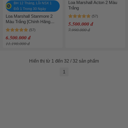
Loa Marshall Acton 2 Màu
BH 12 Tháng, Lỗi NSX 1
Trắng
Đổi 1 Trong 30 Ngày
Loa Marshall Stanmore 2
Màu Trắng [Chính Hãng
5.500.000 đ
Marshall - Bảo hành 1 năm]
7.990.000 đ
6.500.000 đ
11.190.000 đ
Hiển thị từ 1 đến 32 / 32 sản phẩm
1