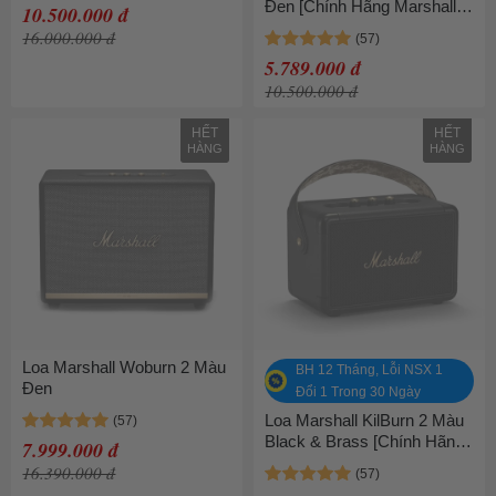
Đen [Chính Hãng Marshall -
10.500.000 đ
Bảo hành 1 năm]
16.000.000 đ
5.789.000 đ
10.500.000 đ
HẾT
HẾT
HÀNG
HÀNG
Loa Marshall Woburn 2 Màu
BH 12 Tháng, Lỗi NSX 1
Đen
Đổi 1 Trong 30 Ngày
Loa Marshall KilBurn 2 Màu
Black & Brass [Chính Hãng
7.999.000 đ
Marshall - Bảo hành 1 năm]
16.390.000 đ