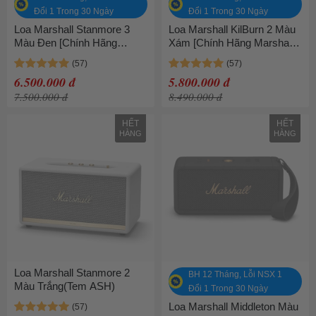
Đổi 1 Trong 30 Ngày
Đổi 1 Trong 30 Ngày
Loa Marshall Stanmore 3
Loa Marshall KilBurn 2 Màu
Màu Đen [Chính Hãng
Xám [Chính Hãng Marshall -
Marshall - Bảo hành 1 năm]
Bảo hành 1 năm]
6.500.000 đ
5.800.000 đ
7.500.000 đ
8.490.000 đ
HẾT
HẾT
HÀNG
HÀNG
Loa Marshall Stanmore 2
BH 12 Tháng, Lỗi NSX 1
Màu Trắng(Tem ASH)
Đổi 1 Trong 30 Ngày
Loa Marshall Middleton Màu