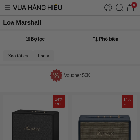
0
Loa Marshall
Bộ lọc
Phổ biến
Xóa tất cả
Loa ×
Voucher 50K
24%
14%
OFF
OFF