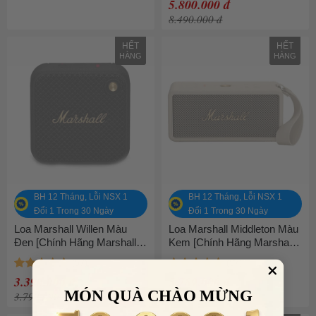
5.800.000 đ
8.490.000 đ
HẾT
HẾT
HÀNG
HÀNG
BH 12 Tháng, Lỗi NSX 1
BH 12 Tháng, Lỗi NSX 1
Đổi 1 Trong 30 Ngày
Đổi 1 Trong 30 Ngày
Loa Marshall Willen Màu
Loa Marshall Middleton Màu
Đen [Chính Hãng Marshall -
Kem [Chính Hãng Marshall -
Bảo hành 1 năm]
Bảo hành 1 năm]
3.390.000 đ
5.789.000 đ
MÓN QUÀ CHÀO MỪNG
3.799.000 đ
6.950.000 đ