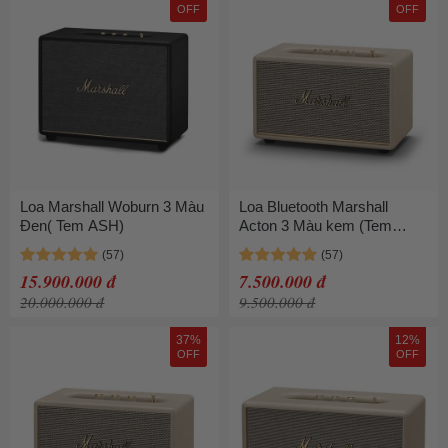
OFF
OFF
Loa Marshall Woburn 3 Màu
Loa Bluetooth Marshall
Đen( Tem ASH)
Acton 3 Màu kem (Tem
ASH)
15.900.000 đ
7.500.000 đ
20.000.000 đ
9.500.000 đ
37%
12%
OFF
OFF