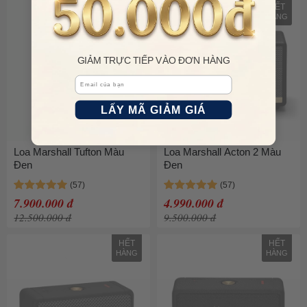
HẾT
HẾT
HÀNG
HÀNG
GIẢM TRỰC TIẾP VÀO ĐƠN HÀNG
Email
LẤY MÃ GIẢM GIÁ
Loa Marshall Tufton Màu
Loa Marshall Acton 2 Màu
Đen
Đen
7.900.000 đ
4.990.000 đ
12.500.000 đ
9.500.000 đ
HẾT
HẾT
HÀNG
HÀNG