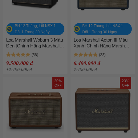
BH 12 Tháng, Lỗi NSX 1
BH 12 Tháng, Lỗi NSX 1
Đổi 1 Trong 30 Ngày
Đổi 1 Trong 30 Ngày
Loa Marshall Woburn 3 Màu
Loa Marshall Acton III Màu
Đen [Chính Hãng Marshall -
Xanh [Chính Hãng Marshall
Bảo hành 1 năm]
- Bảo hành 1 năm]
9.500.000 đ
6.400.000 đ
12.490.000 đ
7.400.000 đ
20%
23%
OFF
OFF