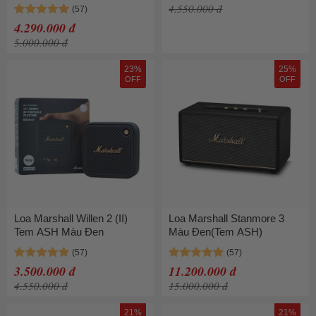
Marshall - Bảo hành 1 năm]
4.550.000 đ
4.290.000 đ
5.000.000 đ
23%
25%
OFF
OFF
Loa Marshall Willen 2 (II)
Loa Marshall Stanmore 3
Tem ASH Màu Đen
Màu Đen(Tem ASH)
3.500.000 đ
11.200.000 đ
4.550.000 đ
15.000.000 đ
21%
21%