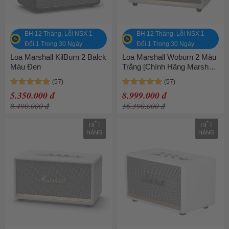
BH 12 Tháng, Lỗi NSX 1
BH 12 Tháng, Lỗi NSX 1
Đổi 1 Trong 30 Ngày
Đổi 1 Trong 30 Ngày
Loa Marshall KilBurn 2 Balck
Loa Marshall Woburn 2 Màu
Màu Đen
Trắng [Chính Hãng Marshall
- Bảo hành 1 năm]
5.350.000 đ
8.999.000 đ
8.490.000 đ
16.390.000 đ
HẾT
HẾT
HÀNG
HÀNG