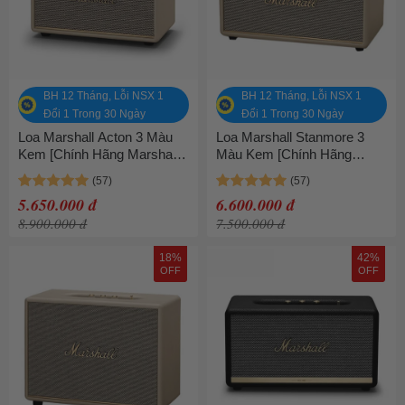
BH 12 Tháng, Lỗi NSX 1
BH 12 Tháng, Lỗi NSX 1
Đổi 1 Trong 30 Ngày
Đổi 1 Trong 30 Ngày
Loa Marshall Acton 3 Màu
Loa Marshall Stanmore 3
Kem [Chính Hãng Marshall -
Màu Kem [Chính Hãng
Bảo hành 1 năm]
Marshall - Bảo hành 1 năm]
5.650.000 đ
6.600.000 đ
8.900.000 đ
7.500.000 đ
18%
42%
OFF
OFF