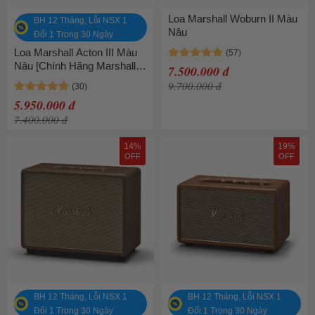
Loa Marshall Woburn II Màu
BH 12 Tháng, Lỗi NSX 1
Nâu
Đổi 1 Trong 30 Ngày
Loa Marshall Acton III Màu
Nâu [Chính Hãng Marshall -
7.500.000 đ
Bảo hành 1 năm]
9.700.000 đ
5.950.000 đ
7.400.000 đ
14%
19%
OFF
OFF
BH 12 Tháng, Lỗi NSX 1
BH 12 Tháng, Lỗi NSX 1
Đổi 1 Trong 30 Ngày
Đổi 1 Trong 30 Ngày