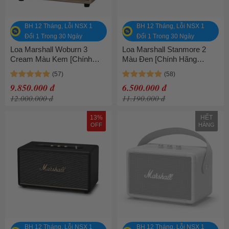
BH 12 Tháng, Lỗi NSX 1
BH 12 Tháng, Lỗi NSX 1
Đổi 1 Trong 30 Ngày
Đổi 1 Trong 30 Ngày
Loa Marshall Woburn 3
Loa Marshall Stanmore 2
Cream Màu Kem [Chính
Màu Đen [Chính Hãng
Hãng Marshall - Bảo hành 1
Marshall - Bảo hành 1 năm]
năm]
9.850.000 đ
6.500.000 đ
12.000.000 đ
11.190.000 đ
13%
HẾT
OFF
HÀNG
BH 12 Tháng, Lỗi NSX 1
BH 12 Tháng, Lỗi NSX 1