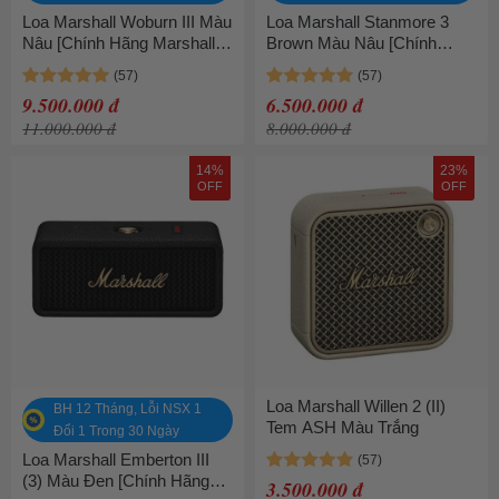
Loa Marshall Woburn III Màu
Loa Marshall Stanmore 3
Nâu [Chính Hãng Marshall -
Brown Màu Nâu [Chính
Bảo hành 1 năm]
Hãng Marshall - Bảo hành 1
năm]
9.500.000 đ
6.500.000 đ
11.000.000 đ
8.000.000 đ
14%
23%
OFF
OFF
Loa Marshall Willen 2 (II)
BH 12 Tháng, Lỗi NSX 1
Tem ASH Màu Trắng
Đổi 1 Trong 30 Ngày
Loa Marshall Emberton III
(3) Màu Đen [Chính Hãng
3.500.000 đ