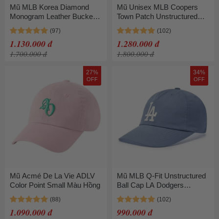
Mũ MLB Korea Diamond
Mũ Unisex MLB Coopers
Monogram Leather Bucket
Town Patch Unstructured
Hat NY Cream
Ball Cap 3ACPB105N-
3AHTM034N-50CRD Màu
13BGD Màu Nâu
1.130.000 đ
1.280.000 đ
Trắng Kem
1.700.000 đ
1.800.000 đ
27%
34%
OFF
OFF
Mũ Acmé De La Vie ADLV
Mũ MLB Q-Fit Unstructured
Color Point Small Màu Hồng
Ball Cap LA Dodgers
3ACPB066N-07LBL Màu
Xanh Nhạt
1.090.000 đ
990.000 đ