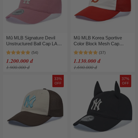
Mũ MLB Signature Devil
Mũ MLB Korea Sportive
Unstructured Ball Cap LA
Color Block Mesh Cap
Dodgers 3ACPB206N-
Boston Red Sox
07PKS Màu Hồng
3AMCV0463-43RDN Màu
1.200.000 đ
1.130.000 đ
Trắng Phối Đỏ
1.900.000 đ
1.690.000 đ
33%
37%
OFF
OFF