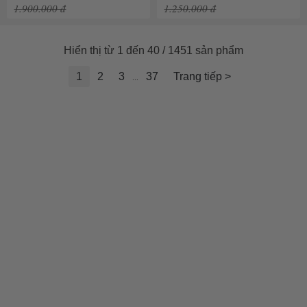
1.900.000 đ
1.250.000 đ
Hiển thị từ 1 đến 40 / 1451 sản phẩm
1
2
3
37
Trang tiếp >
...