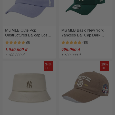
Mũ MLB Cute Pop
Mũ MLB Basic New York
Unstructured Ballcap Los
Yankees Ball Cap Dark
Angeles Dodgers
Green 13549183 Màu Xanh
3ACPV246N-07VOM Màu
Green
1.040.000 đ
990.000 đ
Tím
1.700.000 đ
1.500.000 đ
34%
29%
OFF
OFF