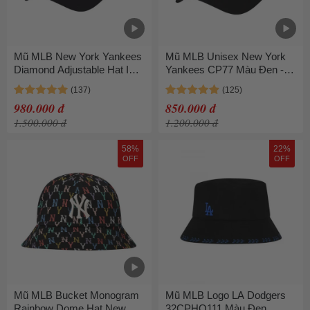
Mũ MLB New York Yankees
Mũ MLB Unisex New York
Diamond Adjustable Hat In
Yankees CP77 Màu Đen -
Black
3ACP7701NK0010
980.000 đ
850.000 đ
1.500.000 đ
1.200.000 đ
58%
22%
OFF
OFF
Mũ MLB Bucket Monogram
Mũ MLB Logo LA Dodgers
Rainbow Dome Hat New
32CPHO111 Màu Đen