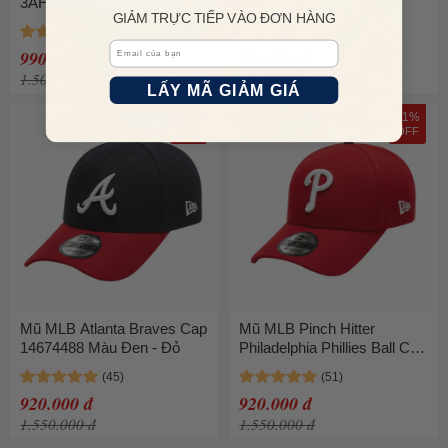
3AHT4014N-45PKS Màu
New York Yankees
GIẢM TRỰC TIẾP VÀO ĐƠN HÀNG
Hồng
3AHT4014N-50OLL Màu
Xanh Lá
Email
990.000 đ
990.000 đ
1.500.000 đ
1.500.000 đ
LẤY MÃ GIẢM GIÁ
41%
41%
OFF
OFF
Mũ MLB Atlanta Braves Cap
Mũ MLB Pinch Hitter
14674488 Màu Đen - Đỏ
Philadelphia Phillies Ball Cap
Scarlett 14674470 Màu Đỏ
920.000 đ
920.000 đ
1.550.000 đ
1.550.000 đ