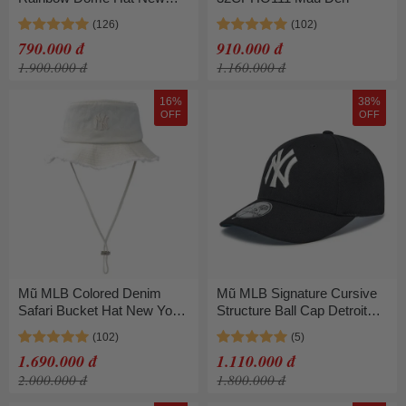
York Yankees 32CPH4111-
50L Màu Đen Size 57
790.000 đ
910.000 đ
1.900.000 đ
1.160.000 đ
16%
38%
OFF
OFF
Mũ MLB Colored Denim
Mũ MLB Signature Cursive
Safari Bucket Hat New York
Structure Ball Cap Detroit
Yankees 3AHTD025N-
Tigers 3ACPV216N-50BKS
50CRS Màu Kem
Màu Đen
1.690.000 đ
1.110.000 đ
2.000.000 đ
1.800.000 đ