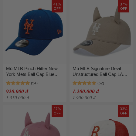
41%
37%
OFF
OFF
Mũ MLB Pinch Hitter New
Mũ MLB Signature Devil
York Mets Ball Cap Blue
Unstructured Ball Cap LA
14674473 Màu Xanh Blue
Dodgers 3ACPB206N-
09SAS Màu Be Nhạt
920.000 đ
1.200.000 đ
1.550.000 đ
1.900.000 đ
37%
33%
OFF
OFF