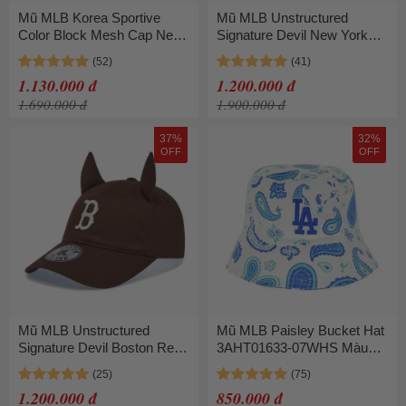
Mũ MLB Korea Sportive
Mũ MLB Unstructured
Color Block Mesh Cap New
Signature Devil New York
York Yankees 3AMCV0463-
Mets 3ACPB206N-50BKS
50BRS Màu Nâu Trắng
Màu Đen
1.130.000 đ
1.200.000 đ
1.690.000 đ
1.900.000 đ
37%
32%
OFF
OFF
Mũ MLB Unstructured
Mũ MLB Paisley Bucket Hat
Signature Devil Boston Red
3AHT01633-07WHS Màu
Sox 3ACPB206N-43BRD
Trắng Phối Xanh
Màu Nâu
1.200.000 đ
850.000 đ