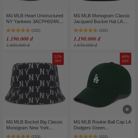
Mũ MLB Heart Unstructured
Mũ MLB Monogram Classic
NY Yankees 3ACPH024N-
Jacquard Bucket Hat LA
50INS Indigo Màu Xanh
Dodger 3AHTW0126K0002
Đậm
Màu Đen Size 57
1.190.000 đ
1.190.000 đ
1.800.000 đ
1.670.000 đ
12%
44%
OFF
OFF
Mũ MLB Bucket Big Classic
Mũ MLB Rookie Ball Cap LA
Monogram New York
Dodgers Green
Yankees 3AHTM013N-
3ACP7701N-07GNS Màu