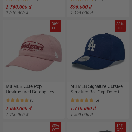
50BKS Màu Đen
Xanh Green
1.760.000 đ
890.000 đ
2.010.000 đ
1.590.000 đ
39%
38%
OFF
OFF
Mũ MLB Cute Pop
Mũ MLB Signature Cursive
Unstructured Ballcap Los
Structure Ball Cap Detroit
Angeles Dodgers
Tigers 3ACPV216N-07RBS
3ACPV246N-07PKM Màu
Màu Xanh Đậm
1.040.000 đ
1.110.000 đ
Hồng
1.700.000 đ
1.800.000 đ
38%
14%
OFF
OFF