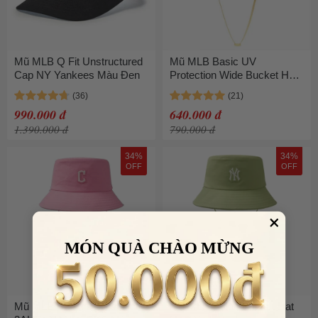
Mũ MLB Q Fit Unstructured
Mũ MLB Basic UV
Cap NY Yankees Màu Đen
Protection Wide Bucket Hat
SF 3AHT28123-14YEL Màu
Vàng
990.000 đ
640.000 đ
1.390.000 đ
790.000 đ
34%
34%
OFF
OFF
MÓN QUÀ CHÀO MỪNG
Mũ MLB Safari Bucket Hat
Mũ MLB Safari Bucket Hat