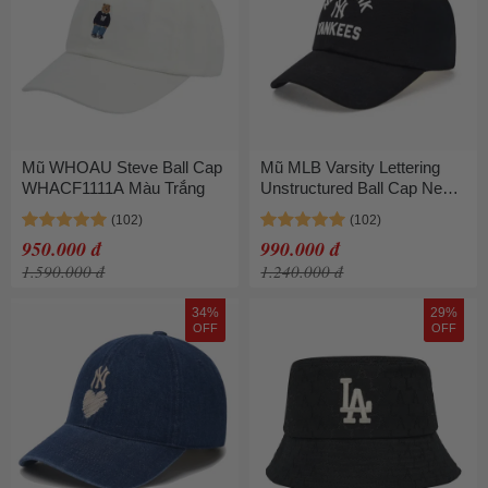
Mũ WHOAU Steve Ball Cap
Mũ MLB Varsity Lettering
WHACF1111A Màu Trắng
Unstructured Ball Cap New
York Yankees 3ACPV065N-
50BKS Màu Đen
950.000 đ
990.000 đ
1.590.000 đ
1.240.000 đ
34%
29%
OFF
OFF