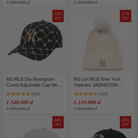
1.500.000 đ
1.500.000 đ
16%
27%
OFF
OFF
Mũ MLB Dia Monogram
Mũ Len MLB New York
Cured Adjustable Cap New
Yankees 3ABNB1556-
York Yankees 32CPFH111-
50CRD Màu Kem
50L Màu Đen Họa Tiết
1.340.000 đ
1.310.000 đ
1.590.000 đ
1.800.000 đ
40%
20%
OFF
OFF