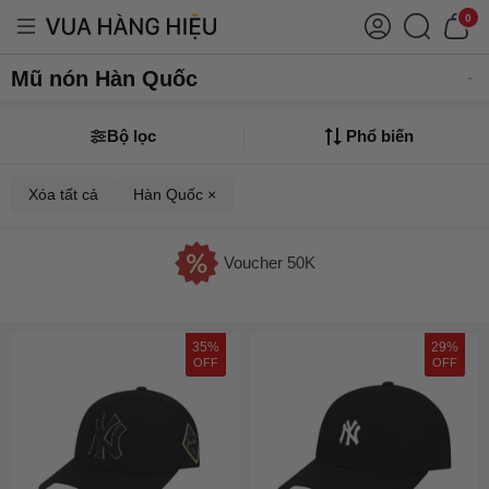
0
Mũ nón Hàn Quốc
Bộ lọc
Phổ biến
Xóa tất cả
Hàn Quốc ×
Voucher 50K
35%
29%
OFF
OFF