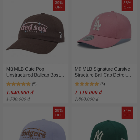
39%
38%
OFF
OFF
Mũ MLB Cute Pop
Mũ MLB Signature Cursive
Unstructured Ballcap Boston
Structure Ball Cap Detroit
Red Sox 3ACPV246N-
Tigers 3ACPV216N-07PKS
43BRD Màu Nâu
Màu Hồng
1.040.000 đ
1.110.000 đ
1.700.000 đ
1.800.000 đ
39%
34%
OFF
OFF