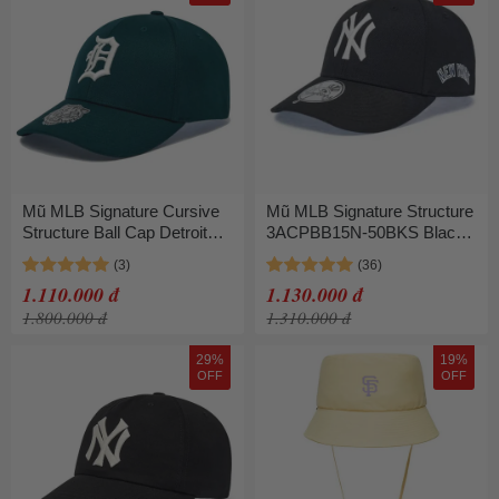
Mũ MLB Signature Cursive
Mũ MLB Signature Structure
Structure Ball Cap Detroit
3ACPBB15N-50BKS Black
Tigers 3ACPV216N-46GND
Màu Đen
Màu Xanh Lá
1.110.000 đ
1.130.000 đ
1.800.000 đ
1.310.000 đ
29%
19%
OFF
OFF