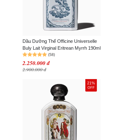
Dầu Dưỡng Thể Officine Universelle
Buly Lait Virginal Eritrean Myrrh 190ml
2.250.000 đ
2.900.000 đ
21%
OFF