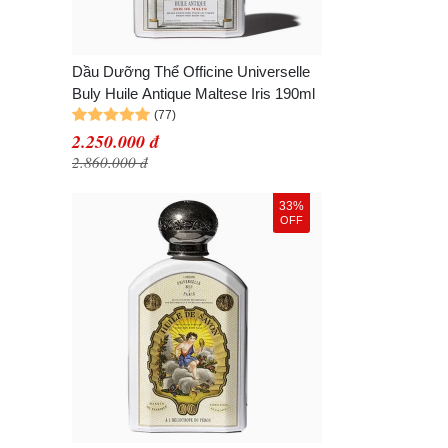
Dầu Dưỡng Thể Officine Universelle
Buly Huile Antique Maltese Iris 190ml
2.250.000 đ
2.860.000 đ
33%
OFF