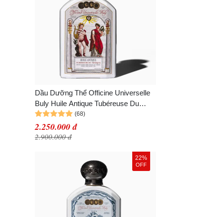
Dầu Dưỡng Thể Officine Universelle
Buly Huile Antique Tubéreuse Du
Mexique 190ml
2.250.000 đ
2.900.000 đ
22%
OFF