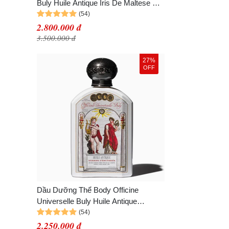
Buly Huile Antique Iris De Maltese Oil
190ml
2.800.000 đ
3.500.000 đ
27%
OFF
Dầu Dưỡng Thể Body Officine
Universelle Buly Huile Antique
Eritrean Myrrhe Oil 190ml
2.250.000 đ