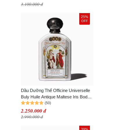
3.100.000 đ
25%
OFF
Dầu Dưỡng Thể Officine Universelle
Buly Huile Antique Maltese Iris Body
Oil 190ml
2.250.000 đ
2.990.000 đ
39%