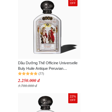
OFF
Dầu Dưỡng Thể Officine Universelle
Buly Huile Antique Peruvian
Heliotrope 190ml
2.250.000 đ
3.700.000 đ
22%
OFF