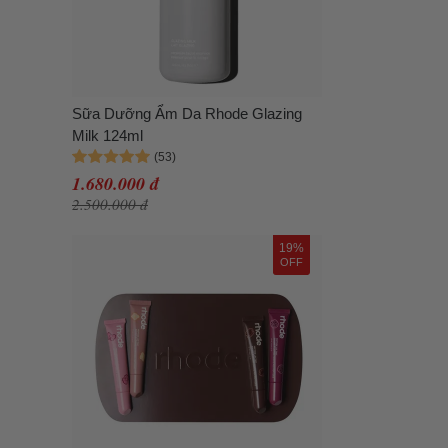
Sữa Dưỡng Ẩm Da Rhode Glazing
Milk 124ml
1.680.000 đ
2.500.000 đ
19%
OFF