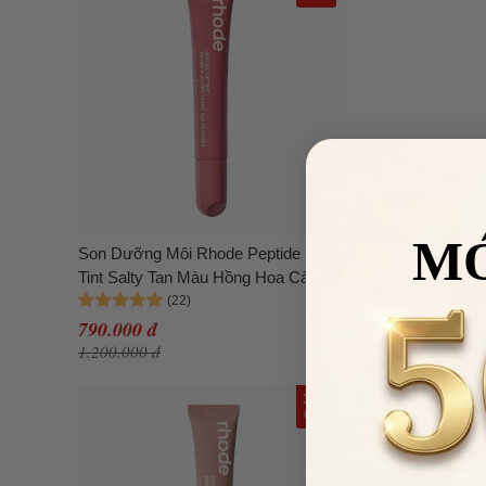
M
Son Dưỡng Môi Rhode Peptide Lip
Tint Salty Tan Màu Hồng Hoa Cà 10ml
790.000 đ
1.200.000 đ
34%
OFF