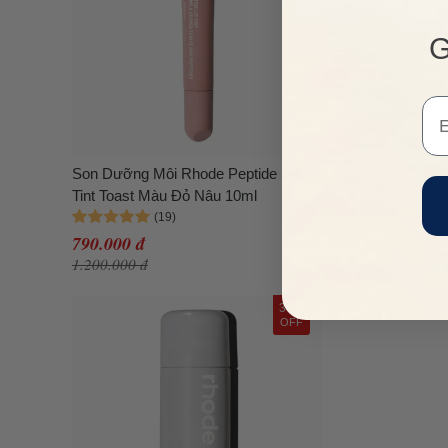
G
Em
Son Dưỡng Môi Rhode Peptide Lip
Tint Toast Màu Đỏ Nâu 10ml
790.000 đ
1.200.000 đ
33%
OFF