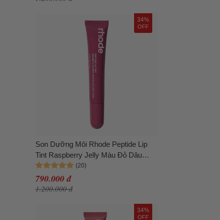
34%
OFF
Son Dưỡng Môi Rhode Peptide Lip
Tint Raspberry Jelly Màu Đỏ Dâu
10ml
790.000 đ
1.200.000 đ
34%
OFF