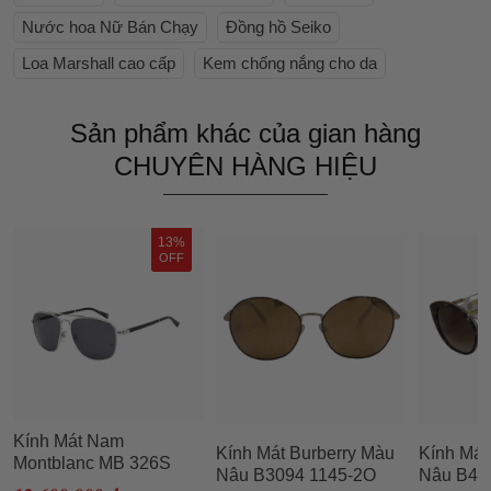
Nước hoa Nữ Bán Chạy
Đồng hồ Seiko
Loa Marshall cao cấp
Kem chống nắng cho da
Sản phẩm khác của gian hàng
CHUYÊN HÀNG HIỆU
13%
OFF
Kính Mát Nam
Kính Mát Burberry Màu
Kính Mát
Montblanc MB 326S
Nâu B3094 1145-2O
Nâu B42
16A