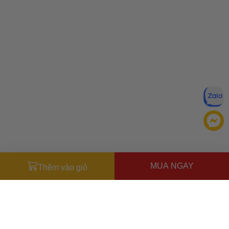
MUA NGAY
Thêm vào giỏ
Đăng ký để nhận ưu đãi qua email:
ĐĂNG KÝ
Chính sách bảo mật của
Bằng cách đăng ký, bạn đồng ý với
Ưu đãi dành cho bạn
chúng tôi