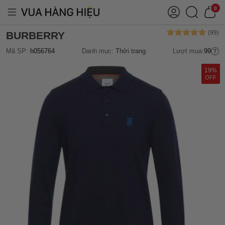
0
BURBERRY
Mã SP:
h056764
Danh mục:
Thời trang
Lượt mua:
99
19%
OFF