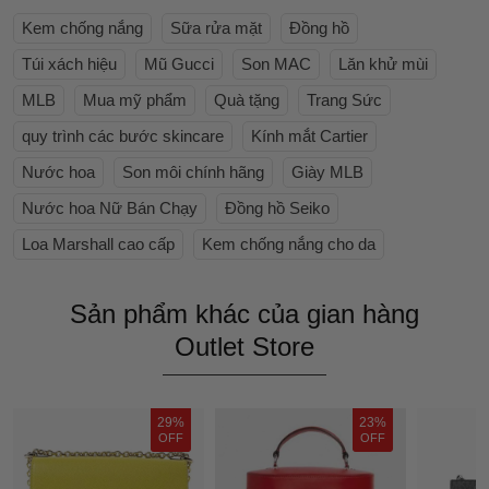
Kem chống nắng
Sữa rửa mặt
Đồng hồ
Túi xách hiệu
Mũ Gucci
Son MAC
Lăn khử mùi
MLB
Mua mỹ phẩm
Quà tặng
Trang Sức
quy trình các bước skincare
Kính mắt Cartier
Nước hoa
Son môi chính hãng
Giày MLB
Nước hoa Nữ Bán Chạy
Đồng hồ Seiko
Loa Marshall cao cấp
Kem chống nắng cho da
Sản phẩm khác của gian hàng
Outlet Store
29%
23%
OFF
OFF