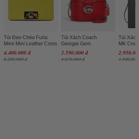
Túi Đeo Chéo Furla
Túi Xách Coach
Túi Xách
Mimi Mini Leather Cross
Georgie Gem
MK Cros
Body Bag DNV Lime
Crossbody Red Pebble
Messenge
4.400.000 đ
3.590.000 đ
2.950.00
Jade Màu Vàng
Leather Shoulder Purse
Medium 
6.200.000 đ
4.670.000 đ
3.500.000
5503 Màu Đỏ
Signatur
Satchel 