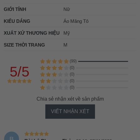
GIỚI TÍNH
Nữ
KIỂU DÁNG
Áo Măng Tô
XUẤT XỨ THƯƠNG HIỆU
Mỹ
SIZE THỜI TRANG
M
(99)
5/5
(0)
(0)
(0)
(0)
Chia sẻ nhận xét về sản phẩm
VIẾT NHẬN XÉT
B