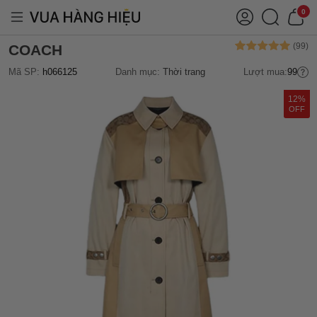
0
COACH
Mã SP:
h066125
Danh mục:
Thời trang
Lượt mua:
99
12%
OFF