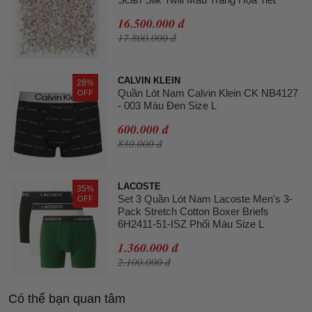
16.500.000 đ
17.800.000 đ
CALVIN KLEIN
28%
Quần Lót Nam Calvin Klein CK NB4127
OFF
- 003 Màu Đen Size L
600.000 đ
830.000 đ
LACOSTE
35%
Set 3 Quần Lót Nam Lacoste Men's 3-
OFF
Pack Stretch Cotton Boxer Briefs
6H2411-51-ISZ Phối Màu Size L
1.360.000 đ
2.100.000 đ
Có thể bạn quan tâm