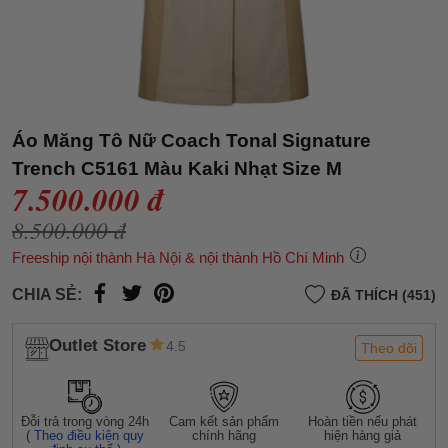
Áo Măng Tô Nữ Coach Tonal Signature
Trench C5161 Màu Kaki Nhạt Size M
7.500.000 đ
8.500.000 đ
Freeship nội thành Hà Nội & nội thành Hồ Chí Minh
CHIA SẺ:
ĐÃ THÍCH (451)
Outlet Store
4.5
Theo dõi
Đỗi trả trong vòng 24h
Cam kết sản phẩm
Hoàn tiền nếu phát
(
Theo điều kiện quy
chính hãng
hiện hàng giả