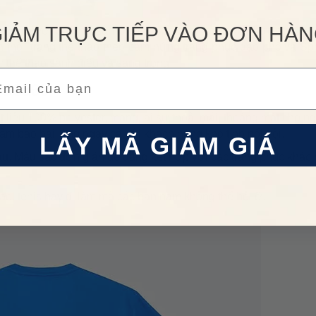
IẢM TRỰC TIẾP VÀO ĐƠN HÀ
 chính với 3 dòng sản phẩm: Sport Performance hướng đến 
 thời trang thể thao theo cảm hứng trang phục dạo phố và Spo
c thể thao sành điệu và sang trọng.
ail
FU3560
́t liệu 100% polyester, mang lại sự thoải mái, thoáng mát cho n
m bảo hài lòng ngay cả với khách hàng khó tính nổi trội.
LẤY MÃ GIẢM GIÁ
u. Màu sắc đơn giản dễ dàng kết hợp với các trang phục khác
ao, tenis hay đi làm mà các bạn nam không thể bỏ lỡ.