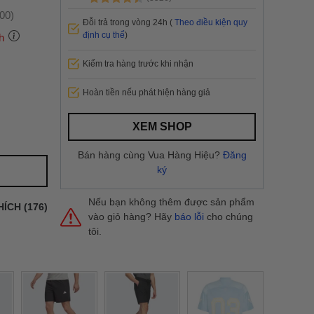
:00)
Đỗi trả trong vòng 24h (
Theo điều kiện quy
định cụ thể
)
h
Kiểm tra hàng trước khi nhận
 thành
Hoàn tiền nếu phát hiện hàng giả
i
và nội
XEM SHOP
nhanh
Bán hàng cùng Vua Hàng Hiệu?
Đăng
 yêu cầu
ký
ng báo
yển tại
Nếu bạn không thêm được sản phẩm
HÍCH (176)
vào giỏ hàng? Hãy
báo lỗi
cho chúng
tôi.