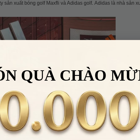
y sản xuất bóng golf Maxfli và Adidas golf. Adidas là nhà sản x
ÓN QUÀ CHÀO MỪ