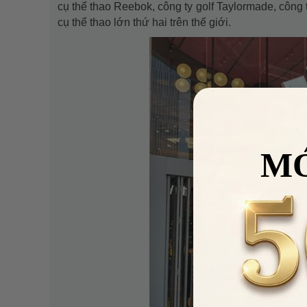
cụ thể thao Reebok, công ty golf Taylormade, công t
cụ thể thao lớn thứ hai trên thế giới.
M