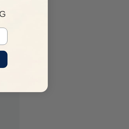
NG
các vận
rt Style
gười
 nhau