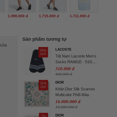
1.090.000 đ
1.715.000 đ
1.711.000 đ
Sản phẩm tương tự
 của
LACOSTE
35%
OFF
Tất Nam Lacoste Men's
Socks RA681E - 51G
Màu Xanh Navy
310.000 đ
480.000 đ
DIOR
11%
OFF
Khăn Dior Silk Scarves
Multicolor Phối Màu
16.000.000 đ
18.000.000 đ
DIOR
7%