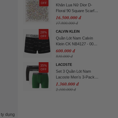
OFF
Khăn Lụa Nữ Dior D-
Floral 90 Square Scarf
Silk Twill Màu Trắng Họa
16.500.000 đ
Tiết
17.800.000 đ
CALVIN KLEIN
28%
OFF
Quần Lót Nam Calvin
Klein CK NB4127 - 003
Màu Đen Size L
600.000 đ
830.000 đ
LACOSTE
35%
OFF
Set 3 Quần Lót Nam
Lacoste Men's 3-Pack
Stretch Cotton Boxer
1.360.000 đ
Briefs 6H2411-51-ISZ
2.100.000 đ
Phối Màu Size L
 ty dụng