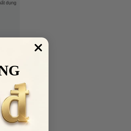
uất dụng
NG