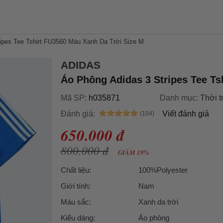
ipes Tee Tshirt FU3560 Màu Xanh Da Trời Size M
ADIDAS
Áo Phông Adidas 3 Stripes Tee Ts
Mã SP:
h035871
Danh mục:
Thời t
Đánh giá:
Viết đánh giá
650.000 đ
800.000 đ
GIẢM 19%
Chất liệu:
100%Polyester
Giới tính:
Nam
Màu sắc:
Xanh da trời
Kiểu dáng:
Áo phông