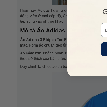
G
Hiện nay, Adidas hướng đến 3 nhóm khách hàng
động viên ở mọi cấp độ, Sport Heritage hướng đến
tập trung vào những khách hàng trẻ thích trang phụ
Em
Mô tả Áo Adidas 3 Stripes Tee 
Áo Adidas 3 Stripes Tee FU3560
được làm từ châ
mặc. Form áo chuẩn đẹp từng đường kim mũi chỉ đả
Áo mềm mịn, không nhăn, không xù, không phai mà
theo sở thích của bản thân.
Đây chính là chiếc áo đá bóng hay hoạt động thể th