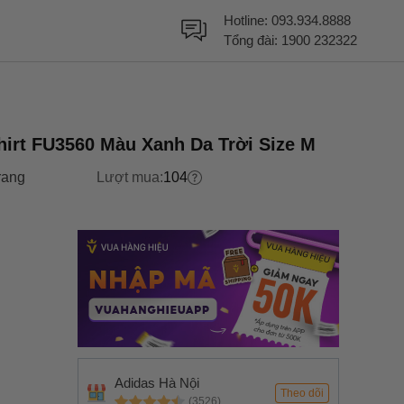
Hotline:
093.934.8888
Tổng đài:
1900 232322
hirt FU3560 Màu Xanh Da Trời Size M
rang
Lượt mua:
104
Adidas Hà Nội
Theo dõi
(3526)