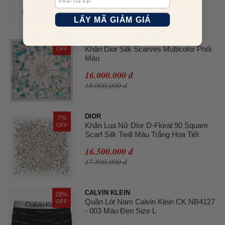
480.000 đ
LẤY MÃ GIẢM GIÁ
DIOR
11%
Khăn Dior Silk Scarves Multicolor Phối
OFF
Màu
16.000.000 đ
18.000.000 đ
DIOR
7%
Khăn Lụa Nữ Dior D-Floral 90 Square
OFF
Scarf Silk Twill Màu Trắng Họa Tiết
16.500.000 đ
17.800.000 đ
CALVIN KLEIN
28%
Quần Lót Nam Calvin Klein CK NB4127
OFF
- 003 Màu Đen Size L