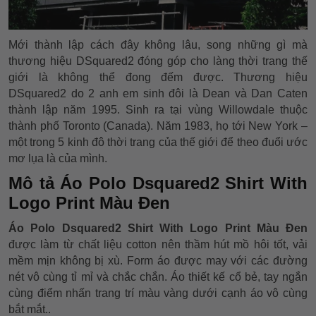
Mới thành lập cách đây không lâu, song những gì mà
thương hiệu DSquared2 đóng góp cho làng thời trang thế
giới là không thể đong đếm được. Thương hiệu
DSquared2 do 2 anh em sinh đôi là Dean và Dan Caten
thành lập năm 1995. Sinh ra tại vùng Willowdale thuộc
thành phố Toronto (Canada). Năm 1983, họ tới New York –
một trong 5 kinh đô thời trang của thế giới để theo đuổi ước
mơ lụa là của mình.
Mô tả Áo Polo Dsquared2 Shirt With
Logo Print Màu Đen
Áo Polo Dsquared2 Shirt With Logo Print Màu Đen
được làm từ chất liệu cotton nên thầm hút mồ hôi tốt, vải
mềm mịn không bị xù. Form áo
được may với các đường
nét vô cùng tỉ mỉ và chắc chắn. Áo thiết kế cổ bẻ, tay ngắn
cùng điểm nhấn trang trí màu vàng dưới cạnh áo vô cùng
bắt mắt..