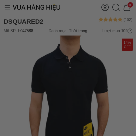
0
DSQUARED2
Mã SP:
h047588
Danh mục:
Thời trang
Lượt mua:
102
14%
OFF