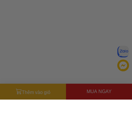
MUA NGAY
Thêm vào giỏ
Đăng ký để nhận ưu đãi qua email:
ĐĂNG KÝ
Chính sách bảo mật của
Bằng cách đăng ký, bạn đồng ý với
Ưu đãi dành cho bạn
chúng tôi
Miễn phí giao hàng
30.000đ
cho đơn hàng từ
500.000đ
(Áp