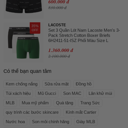
600.000 đ
830.000 đ
LACOSTE
35%
Set 3 Quần Lót Nam Lacoste Men's 3-
OFF
Pack Stretch Cotton Boxer Briefs
6H2411-51-ISZ Phối Màu Size L
1.360.000 đ
2.100.000 đ
Có thể bạn quan tâm
Kem chống nắng
Sữa rửa mặt
Đồng hồ
Túi xách hiệu
Mũ Gucci
Son MAC
Lăn khử mùi
MLB
Mua mỹ phẩm
Quà tặng
Trang Sức
quy trình các bước skincare
Kính mắt Cartier
Nước hoa
Son môi chính hãng
Giày MLB