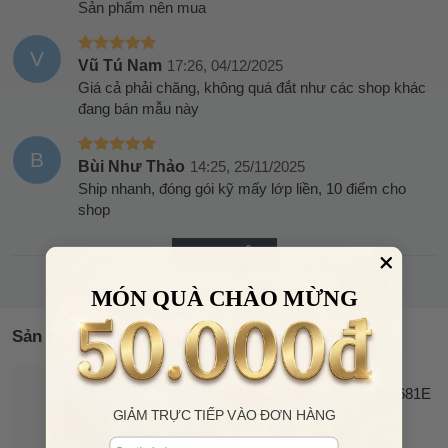
Sản phẩm nên mua
V
Vũ Tú Nam
17:26, 04/12/2025
Giá cả phải chăng, không quá đắt như các shop khác
đang bán mẫu này
B
Bùi Như Thảo
14:25, 25/11/2025
Ship nhanh, đóng gói kỹ mấy lớp liền, 10 điểm cho
shop
XEM THÊM
MÓN QUÀ CHÀO MỪNG
Sản phẩm tương tự
LACOSTE
35%
Tất Nam Lacoste Men's Socks RA681E
OFF
- 51G Màu Xanh Navy
GIẢM TRỰC TIẾP VÀO ĐƠN HÀNG
310.000 đ
Email