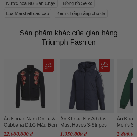
Nước hoa Nữ Bán Chạy
Đồng hồ Seiko
Loa Marshall cao cấp
Kem chống nắng cho da
Sản phẩm khác của gian hàng
Triumph Fashion
8%
23%
OFF
OFF
Áo Khoác Nam Dolce &
Áo Khoác Nữ Adidas
Áo Khoác
Gabbana D&G Màu Đen
Must Haves 3-Stripes
Men's Sp
Họa Tiết Hoa Màu Cam
Warm GF6994 Màu
Fleece Z
22.000.000 đ
1.350.000 đ
2.800.00