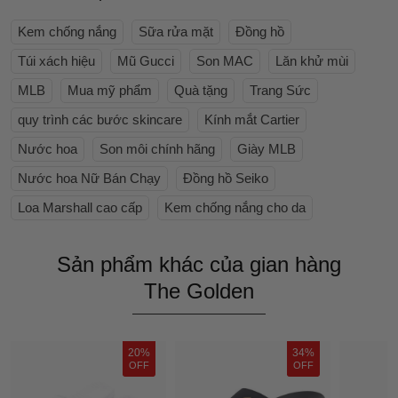
Kem chống nắng
Sữa rửa mặt
Đồng hồ
Túi xách hiệu
Mũ Gucci
Son MAC
Lăn khử mùi
MLB
Mua mỹ phẩm
Quà tặng
Trang Sức
quy trình các bước skincare
Kính mắt Cartier
Nước hoa
Son môi chính hãng
Giày MLB
Nước hoa Nữ Bán Chạy
Đồng hồ Seiko
Loa Marshall cao cấp
Kem chống nắng cho da
Sản phẩm khác của gian hàng
The Golden
20%
34%
OFF
OFF