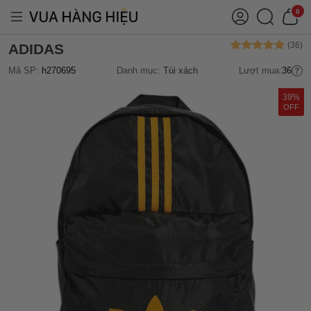
0
ADIDAS
Mã SP:
h270695
Danh mục:
Túi xách
Lượt mua:
36
39%
OFF