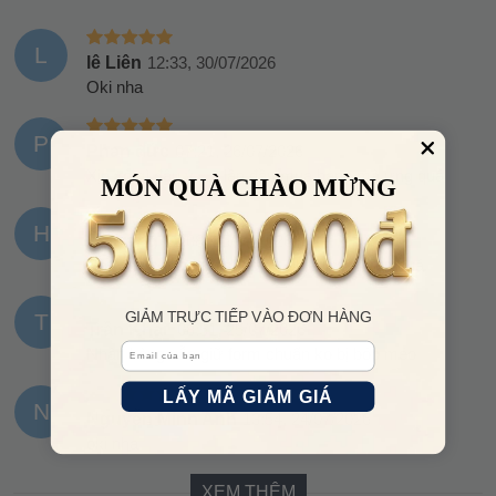
L
lê Liên
12:33, 30/07/2026
Oki nha
P
Phan đức
07:21, 26/07/2026
Xịn xò gì đâu ý….. lần đầu mua hàng mà ưng quá
MÓN QUÀ CHÀO MỪNG
H
Hà trang
12:08, 25/07/2026
Đợt này sale gì ko shop ơi, nhiều mẫu đẹp quá
GIẢM TRỰC TIẾP VÀO ĐƠN HÀNG
T
Trần Khải
08:51, 25/07/2026
Email
Nhận hàng vẫn giữ form chuẩn ko bị bóp méo
LẤY MÃ GIẢM GIÁ
N
Nguyễn Minh Anh
13:54, 24/07/2026
oki nha
XEM THÊM