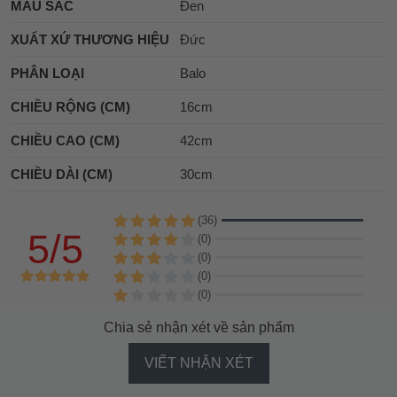
MÀU SẮC
Đen
XUẤT XỨ THƯƠNG HIỆU
Đức
PHÂN LOẠI
Balo
CHIỀU RỘNG (CM)
16cm
CHIỀU CAO (CM)
42cm
CHIỀU DÀI (CM)
30cm
(36)
5/5
(0)
(0)
(0)
(0)
Chia sẻ nhận xét về sản phẩm
VIẾT NHẬN XÉT