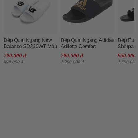
Dép Quai Ngang New
Dép Quai Ngang Adidas
Dép Pum
Balance SD230WT Màu
Adilette Comfort
Sherpa S
Trắng Size 41.5
EG1850 Màu Đen Size
Slipper 
790.000 đ
790.000 đ
950.000 
39
Đen Size
990.000 đ
1.200.000 đ
1.300.000