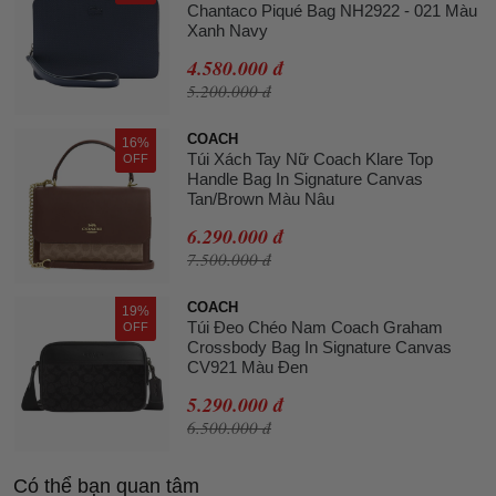
Chantaco Piqué Bag NH2922 - 021 Màu
Xanh Navy
4.580.000 đ
5.200.000 đ
COACH
16%
Túi Xách Tay Nữ Coach Klare Top
OFF
Handle Bag In Signature Canvas
Tan/Brown Màu Nâu
6.290.000 đ
7.500.000 đ
COACH
19%
Túi Đeo Chéo Nam Coach Graham
OFF
Crossbody Bag In Signature Canvas
CV921 Màu Đen
5.290.000 đ
6.500.000 đ
Có thể bạn quan tâm