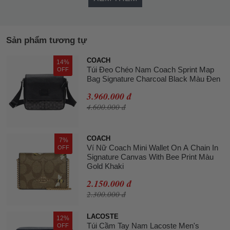
Sản phẩm tương tự
COACH
14%
Túi Đeo Chéo Nam Coach Sprint Map
OFF
Bag Signature Charcoal Black Màu Đen
3.960.000 đ
4.600.000 đ
COACH
7%
Ví Nữ Coach Mini Wallet On A Chain In
OFF
Signature Canvas With Bee Print Màu
Gold Khaki
2.150.000 đ
2.300.000 đ
LACOSTE
12%
Túi Cầm Tay Nam Lacoste Men's
OFF