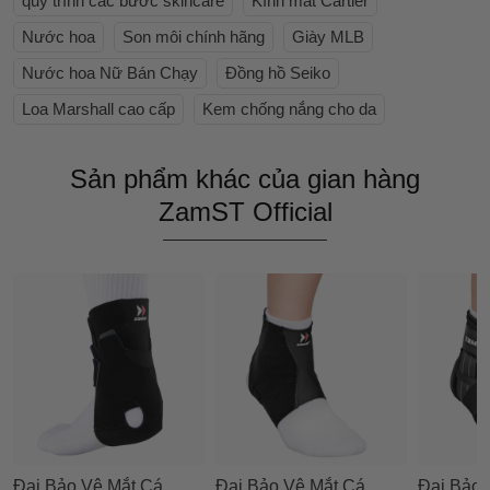
quy trình các bước skincare
Kính mắt Cartier
Nước hoa
Son môi chính hãng
Giày MLB
Nước hoa Nữ Bán Chạy
Đồng hồ Seiko
Loa Marshall cao cấp
Kem chống nắng cho da
Sản phẩm khác của gian hàng
ZamST Official
Đai Bảo Vệ Mắt Cá
Đai Bảo Vệ Mắt Cá
Đai Bảo 