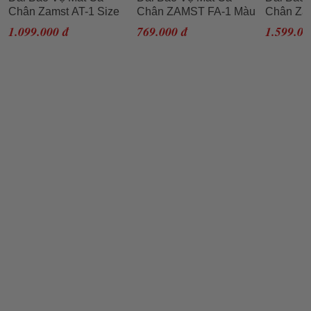
Chân Zamst AT-1 Size
Chân ZAMST FA-1 Màu
Chân Za
M
Đen Size LL
Size Left
1.099.000 đ
769.000 đ
1.599.00