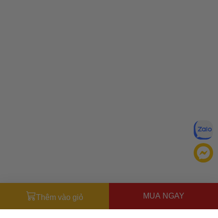
MUA NGAY
Thêm vào giỏ
Miễn trừ trách nhiệm:
Mặc dù chúng tôi luôn cố gắng đảm
bảo rằng mọi thông tin đều chính xác, nhưng đôi khi nhà sản