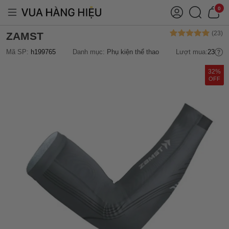
0
ZAMST
Mã SP:
h199765
Danh mục:
Phụ kiện thể thao
Lượt mua:
23
32%
OFF