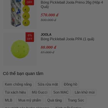
Bóng Pickleball Joola Primo 26g (Hộp 4
OFF
Quả)
570.000 đ
800.000 đ
JOOLA
6%
Bóng Pickleball Joola PPA (1 quả)
OFF
80.000 đ
85.000 đ
Có thể bạn quan tâm
Kem chống nắng
Sữa rửa mặt
Đồng hồ
Túi xách hiệu
Mũ Gucci
Son MAC
Lăn khử mùi
MLB
Mua mỹ phẩm
Quà tặng
Trang Sức