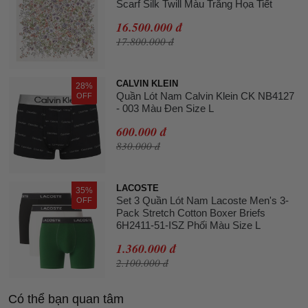
Scarf Silk Twill Màu Trắng Họa Tiết
16.500.000 đ
17.800.000 đ
CALVIN KLEIN
28%
Quần Lót Nam Calvin Klein CK NB4127
OFF
- 003 Màu Đen Size L
600.000 đ
830.000 đ
LACOSTE
35%
Set 3 Quần Lót Nam Lacoste Men's 3-
OFF
Pack Stretch Cotton Boxer Briefs
6H2411-51-ISZ Phối Màu Size L
1.360.000 đ
2.100.000 đ
Có thể bạn quan tâm