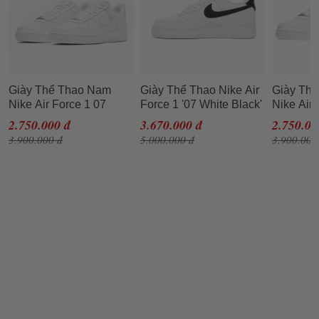
Giày Thể Thao Nam
Giày Thể Thao Nike Air
Giày Th
Nike Air Force 1 07
Force 1 '07 White Black'
Nike Air 
White CW2288-
Màu Trắng Đen Size
White C
2.750.000 đ
3.670.000 đ
2.750.00
111/DD8959-100 Màu
35.5
111/DD8
3.900.000 đ
5.000.000 đ
3.900.000
Trắng Size 40
Trắng Si