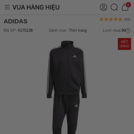
0
ADIDAS
Mã SP:
h175138
Danh mục:
Thời trang
Lượt mua:
99
HẾT
HÀNG