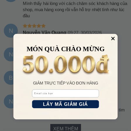
Mình thấy hài lòng với cách chăm sóc khách hàng của
shop, mua hàng xong rồi vẫn hỗ trợ nhiệt tình như lúc
đầu
N
Nguyễn Văn Quang
09:27, 30/03/2026
Hàng đẹp thế này xứng đáng 5 sao luôn.
MÓN QUÀ CHÀO MỪNG
N
Nguyễn Diễm Nhi
12:30, 28/03/2026
sản phẩm nhìn sịn sò lắm nên mua và sử dụng.
B
Bùi Xuân Duy
17:57, 08/03/2026
GIẢM TRỰC TIẾP VÀO ĐƠN HÀNG
Giao hàng nhanh . Sản phẩm tuyệt với
Email
N
Nguyễn Thùy Dương
07:47, 04/03/2026
LẤY MÃ GIẢM GIÁ
Mẫu mình cần hỏi mấy shop không có, thế nào lại tìm
được shop bán giá còn rẻ hơn cả mấy shop kia
XEM THÊM