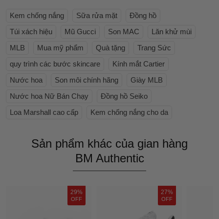
Kem chống nắng
Sữa rửa mặt
Đồng hồ
Túi xách hiệu
Mũ Gucci
Son MAC
Lăn khử mùi
MLB
Mua mỹ phẩm
Quà tặng
Trang Sức
quy trình các bước skincare
Kính mắt Cartier
Nước hoa
Son môi chính hãng
Giày MLB
Nước hoa Nữ Bán Chạy
Đồng hồ Seiko
Loa Marshall cao cấp
Kem chống nắng cho da
Sản phẩm khác của gian hàng
BM Authentic
29%
27%
OFF
OFF