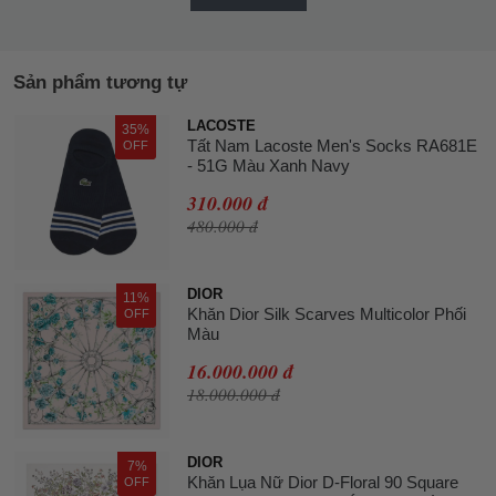
Sản phẩm tương tự
LACOSTE
35%
Tất Nam Lacoste Men's Socks RA681E
OFF
- 51G Màu Xanh Navy
310.000 đ
480.000 đ
DIOR
11%
Khăn Dior Silk Scarves Multicolor Phối
OFF
Màu
16.000.000 đ
18.000.000 đ
DIOR
7%
Khăn Lụa Nữ Dior D-Floral 90 Square
OFF