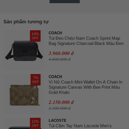
Sản phẩm tương tự
COACH
14%
Túi Đeo Chéo Nam Coach Sprint Map
OFF
Bag Signature Charcoal Black Màu Đen
3.960.000 đ
4.600.000 đ
COACH
7%
Ví Nữ Coach Mini Wallet On A Chain In
OFF
Signature Canvas With Bee Print Màu
Gold Khaki
2.150.000 đ
2.300.000 đ
LACOSTE
12%
Túi Cầm Tay Nam Lacoste Men's
OFF