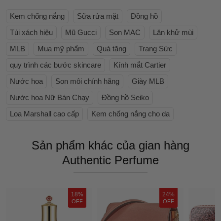
Kem chống nắng
Sữa rửa mặt
Đồng hồ
Túi xách hiệu
Mũ Gucci
Son MAC
Lăn khử mùi
MLB
Mua mỹ phẩm
Quà tặng
Trang Sức
quy trình các bước skincare
Kính mắt Cartier
Nước hoa
Son môi chính hãng
Giày MLB
Nước hoa Nữ Bán Chạy
Đồng hồ Seiko
Loa Marshall cao cấp
Kem chống nắng cho da
Sản phẩm khác của gian hàng
Authentic Perfume
18%
24%
OFF
OFF