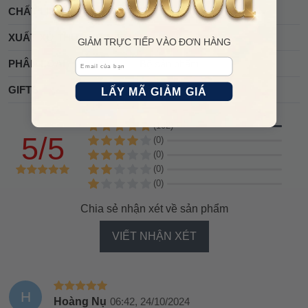
CHẤT LIỆU
Da cao cấp
XUẤT XỨ THƯƠNG HIỆU
Mỹ
GIẢM TRỰC TIẾP VÀO ĐƠN HÀNG
Email
PHÂN LOẠI
Bộ sản phẩm
GIFTS
Set Quà tặng
LẤY MÃ GIẢM GIÁ
(102)
5/5
(0)
(0)
(0)
(0)
Chia sẻ nhận xét về sản phẩm
VIẾT NHẬN XÉT
H
Hoàng Nụ
06:42, 24/10/2024