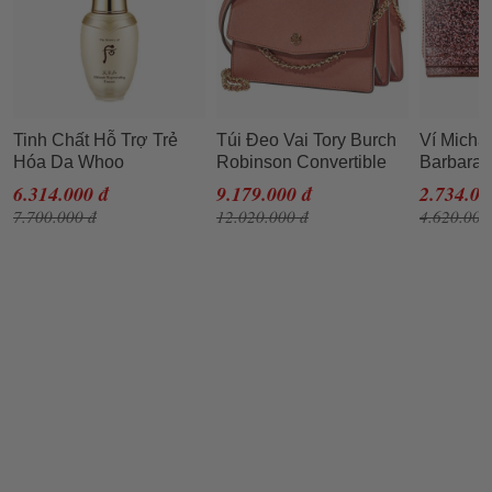
Tinh Chất Hỗ Trợ Trẻ
Túi Đeo Vai Tory Burch
Ví Micha
Hóa Da Whoo
Robinson Convertible
Barbara 
Cheonyuldan
Shoulder Bag- Tramonto
Metallic
6.314.000 đ
9.179.000 đ
2.734.00
Regenerating Essence
Cho Nữ
Rose Go
7.700.000 đ
12.020.000 đ
4.620.000