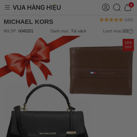
0
MICHAEL KORS
Mã SP:
h040201
Danh mục:
Túi xách
Lượt mua:
102
18%
OFF