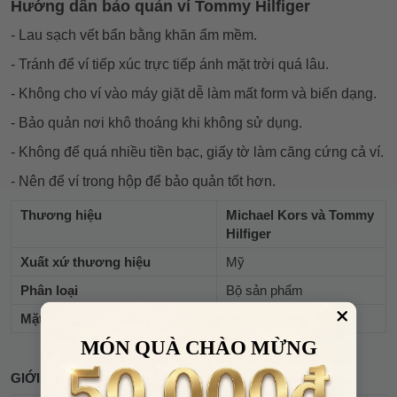
Hướng dẫn bảo quản ví Tommy Hilfiger
- Lau sạch vết bẩn bằng khăn ẩm mềm.
- Tránh để ví tiếp xúc trực tiếp ánh mặt trời quá lâu.
- Không cho ví vào máy giặt dễ làm mất form và biến dạng.
- Bảo quản nơi khô thoáng khi không sử dụng.
- Không để quá nhiều tiền bạc, giấy tờ làm căng cứng cả ví.
- Nên để ví trong hộp để bảo quản tốt hơn.
Thương hiệu
Michael Kors và Tommy
Hilfiger
Xuất xứ thương hiệu
Mỹ
Phân loại
Bộ sản phẩm
Mặt hàng
Có sẵn
MÓN QUÀ CHÀO MỪNG
GIỚI TÍNH
Unisex