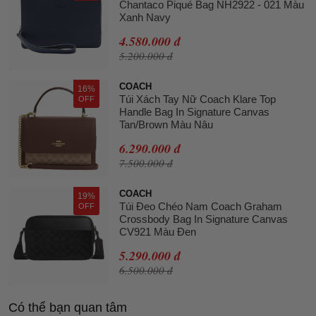
Chantaco Piqué Bag NH2922 - 021 Màu
Xanh Navy
4.580.000 đ
5.200.000 đ
COACH
16%
Túi Xách Tay Nữ Coach Klare Top
OFF
Handle Bag In Signature Canvas
Tan/Brown Màu Nâu
6.290.000 đ
7.500.000 đ
COACH
19%
Túi Đeo Chéo Nam Coach Graham
OFF
Crossbody Bag In Signature Canvas
CV921 Màu Đen
5.290.000 đ
6.500.000 đ
Có thể bạn quan tâm