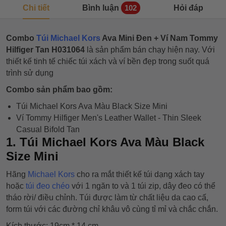
Chi tiết
Bình luận
Hỏi đáp
102
Combo
Túi Michael Kors
Ava Mini Đen + Ví Nam Tommy
Hilfiger Tan H031064
là sản phẩm bán chạy hiện nay. Với
thiết kế tinh tế chiếc túi xách và ví bền đẹp trong suốt quá
trình sử dụng
Combo sản phẩm bao gồm:
Túi Michael Kors Ava Màu Black Size Mini
Ví Tommy Hilfiger Men's Leather Wallet - Thin Sleek
Casual Bifold Tan
1. Túi Michael Kors Ava Màu Black
Size Mini
Hãng
Michael Kors
cho ra mắt thiết kế túi dạng xách tay
hoặc
túi đeo chéo
với 1 ngăn to và 1 túi zip, dây đeo có thể
tháo rời/ điều chỉnh. Túi được làm từ chất liệu da cao cấ,
form túi với các đường chỉ khâu vô cùng tỉ mỉ và chắc chắn.
Kích thước: 19cm * 14 cm