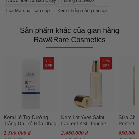
Nước hoa Nữ Bán Chạy
Đồng hồ Seiko
Loa Marshall cao cấp
Kem chống nắng cho da
Sản phẩm khác của gian hàng
Raw&Rare Cosmetics
31%
23%
OFF
OFF
Kem Hỗ Trợ Dưỡng
Kem Lót Yves Saint
Sữa Chố
Trắng Da Trẻ Hóa Obagi
Laurent YSL Touche
Perfect 
Nu-Derm Clear Số 3fx
Eclat Blur Primer 30ml
Skincare
2.500.000 đ
2.480.000 đ
650.000 
Milk SP