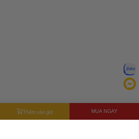
MUA NGAY
Thêm vào giỏ
Miễn trừ trách nhiệm:
Mặc dù chúng tôi luôn cố gắng đảm
bảo rằng mọi thông tin đều chính xác, nhưng đôi khi nhà sản
xuất có thể thay đổi danh sách thành phần của sản phẩm.
Bao bì và thành phần trong thực tế có thể khác biệt với
Ưu đãi dành cho bạn