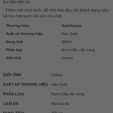
bụi bẩn trên da.
- Thêm một chút nước để nhũ hóa dầ.u tẩy thành dạng sữa
và rửa mặt sạch với sữa rửa mặt.
Thương hiệu
Sulwhasoo
Xuất xứ thương hiệu
Hàn Quốc
Dung tích
200ml
Phân loại
Nước/dầ.u tẩy trang
Giới tính
Unisex
GIỚI TÍNH
Unisex
XUẤT XỨ THƯƠNG HIỆU
Hàn Quốc
PHÂN LOẠI
Nước/Dầu tẩy trang
LOẠI DA
Mọi loại da