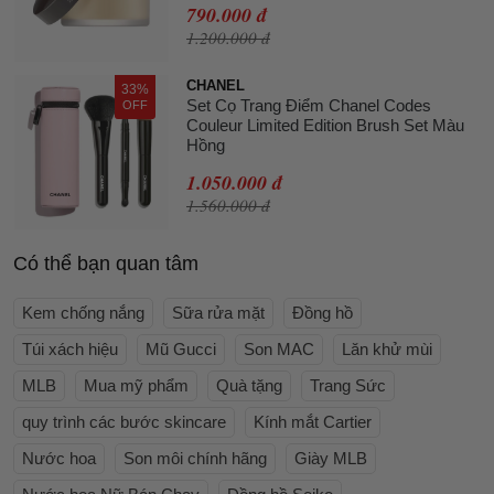
790.000 đ
Pháp
1.200.000 đ
CHANEL
33%
Set Cọ Trang Điểm Chanel Codes
OFF
Couleur Limited Edition Brush Set Màu
Hồng
1.050.000 đ
1.560.000 đ
Có thể bạn quan tâm
Kem chống nắng
Sữa rửa mặt
Đồng hồ
Túi xách hiệu
Mũ Gucci
Son MAC
Lăn khử mùi
MLB
Mua mỹ phẩm
Quà tặng
Trang Sức
quy trình các bước skincare
Kính mắt Cartier
Nước hoa
Son môi chính hãng
Giày MLB