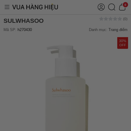
0
SULWHASOO
Mã SP:
h270430
Danh mục:
Trang điểm
30%
OFF