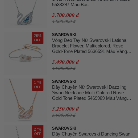
5533397 Màu Bạc
3.700.000 đ
4.800.000 đ
SWAROVSKI
29%
Vòng Đeo Tay Nữ Swarovski Latisha
OFF
Bracelet Flower, Multicolored, Rose
Gold-Tone Plated 5636591 Màu Vàng
Hồng
3.490.000 đ
4.900.000 đ
SWAROVSKI
17%
Dây Chuyền Nữ Swarovski Dazzling
OFF
Swan Necklace Multi-Colored Rose-
Gold Tone Plated 5469989 Màu Vàng
Hồng
3.250.000 đ
3.900.000 đ
SWAROVSKI
27%
Dây Chuyền Swarovski Dancing Swan
OFF