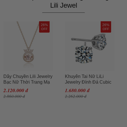
Lili Jewel
26%
26%
OFF
OFF
Dây Chuyền Lili Jewelry
Khuyên Tai Nữ LiLi
Bạc Nữ Thời Trang Mạ
Jewelry Đính Đá Cubic
Vàng Đính Đá CZ Tròn
Zirconia LiLi_762959
2.120.000 đ
1.680.000 đ
Vương Miện
Màu Trắng 7mm
2.860.000 đ
2.262.000 đ
LILI_748661 Màu Vàng
Hồng