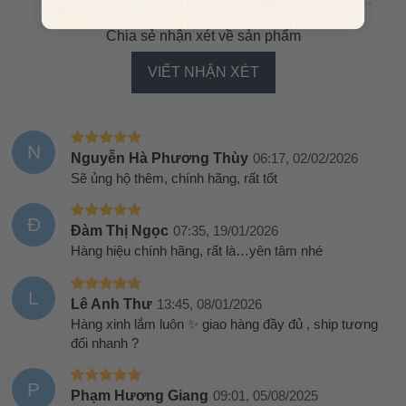
(0)
Chia sẻ nhận xét về sản phẩm
VIẾT NHẬN XÉT
N
Nguyễn Hà Phương Thùy
06:17, 02/02/2026
Sẽ ủng hộ thêm, chính hãng, rất tốt
Đ
Đàm Thị Ngọc
07:35, 19/01/2026
Hàng hiệu chính hãng, rất là…yên tâm nhé
L
Lê Anh Thư
13:45, 08/01/2026
Hàng xinh lắm luôn ✨ giao hàng đầy đủ , ship tương
đối nhanh ?
P
Phạm Hương Giang
09:01, 05/08/2025