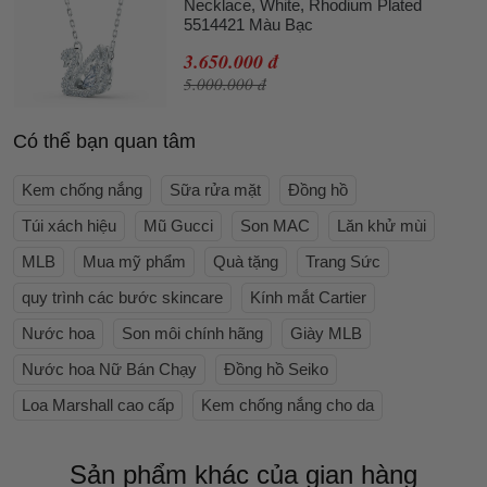
Necklace, White, Rhodium Plated
5514421 Màu Bạc
3.650.000 đ
5.000.000 đ
Có thể bạn quan tâm
Kem chống nắng
Sữa rửa mặt
Đồng hồ
Túi xách hiệu
Mũ Gucci
Son MAC
Lăn khử mùi
MLB
Mua mỹ phẩm
Quà tặng
Trang Sức
quy trình các bước skincare
Kính mắt Cartier
Nước hoa
Son môi chính hãng
Giày MLB
Nước hoa Nữ Bán Chạy
Đồng hồ Seiko
Loa Marshall cao cấp
Kem chống nắng cho da
Sản phẩm khác của gian hàng