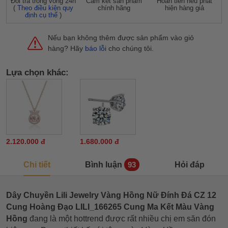
Đỗi trả trong vòng 24h
Cam kết sản phẩm
Hoàn tiền nếu phát
(
Theo điều kiện quy
chính hãng
hiện hàng giả
định cụ thể
)
Nếu bạn không thêm được sản phẩm vào giỏ
hàng? Hãy
báo lỗi
cho chúng tôi.
Lựa chọn khác:
2.120.000 đ
1.680.000 đ
Chi tiết
Bình luận
Hỏi đáp
93
Dây Chuyền Lili Jewelry Vàng Hồng Nữ Đính Đá CZ 12
Cung Hoàng Đạo LILI_166265 Cung Ma Kết Màu Vàng
Hồng
đang là một hottrend được rất nhiều chị em săn đón