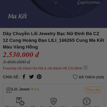
Dây Chuyền Lili Jewelry Bạc Nữ Đính Đá CZ
12 Cung Hoàng Đạo LILI_166265 Cung Ma Kết
Màu Vàng Hồng
2.530.000 đ
3.406.000 đ
Freeship nội thành Hà Nội & nội thành Hồ Chí Minh
CHIA SẺ:
ĐÃ THÍCH (329)
Lili Jewel
4.5
Theo dõi