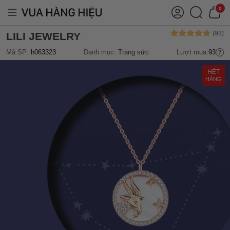
0
LILI JEWELRY
Mã SP:
h063323
Danh mục:
Trang sức
Lượt mua:
93
HẾT
HÀNG