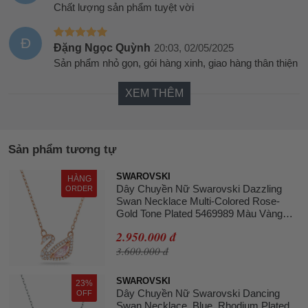
Chất lượng sản phẩm tuyệt vời
Đ
Đặng Ngọc Quỳnh
20:03, 02/05/2025
Sản phẩm nhỏ gọn, gói hàng xinh, giao hàng thân thiện
XEM THÊM
Sản phẩm tương tự
SWAROVSKI
HÀNG
Dây Chuyền Nữ Swarovski Dazzling
ORDER
Swan Necklace Multi-Colored Rose-
Gold Tone Plated 5469989 Màu Vàng
Hồng
2.950.000 đ
3.600.000 đ
SWAROVSKI
23%
Dây Chuyền Nữ Swarovski Dancing
OFF
Swan Necklace, Blue, Rhodium Plated