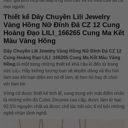
mức giá phù hợp để đáp ứng nhu cầu và thị hiếu của tất cả
mọi người.
Thiết kế Dây Chuyền Lili Jewelry
Vàng Hồng Nữ Đính Đá CZ 12 Cung
Hoàng Đạo LILI_166265 Cung Ma Kết
Màu Vàng Hồng
Dây Chuyền Lili Jewelry Vàng Hồng Nữ Đính Đá CZ 12
Cung Hoàng Đạo LILI_166265 Cung Ma Kết Màu Vàng
Hồng
là một trong những thiết kế khá cầu kì đến từ trang
sức LiLi. Hãy tưởng tượng bạn sẽ duyên dáng và thu hút
làm sao khi bạn diện em nó đi làm, đi hẹn hò hay đi chơi
với bạn bè.
Vòng cổ được thiết kế tinh tế, sang trọng với mặt điểm nhấn
là những viên đá Cubic Zirconia cao cấp, được làm từ bạc
92.5% nguyên chất và được chế tác hết sức tỉ mỉ bởi những
nghệ nhân lành nghề.