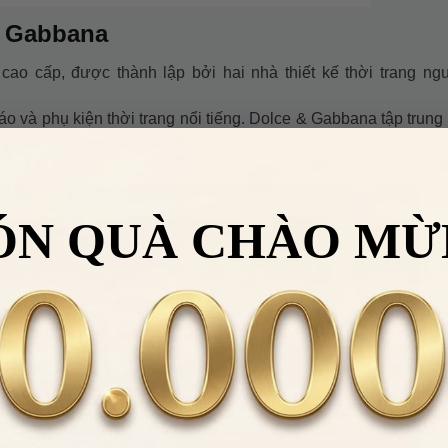
& Gabbana
cao cấp, được thành lập bởi hai nhà thiết kế thời trang ng
 và phụ kiện thời trang nổi tiếng. Dolce & Gabbana tập trung
h: D&G and Dolce&Gabbana, ngoài ra còn có dòng sản phẩm 
ÓN QUÀ CHÀO MỪ