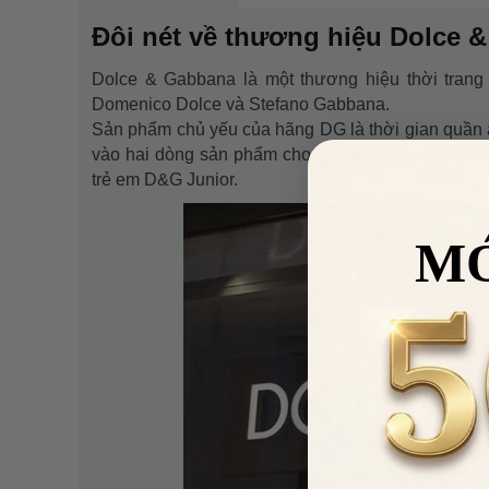
Đôi nét về thương hiệu Dolce 
Dolce & Gabbana là một thương hiệu thời trang 
Domenico Dolce và Stefano Gabbana.
Sản phẩm chủ yếu của hãng DG là thời gian quần áo
vào hai dòng sản phẩm cho lứa tuổi trưởng thàn
trẻ em D&G Junior.
M