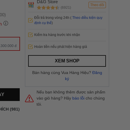
D&G Store
Theo dõi
(6921)
:00)
Đỗi trả trong vòng 24h (
Theo điều kiện quy
định cụ thể
)
h
Kiểm tra hàng trước khi nhận
 thành
.300.000 đ
Hoàn tiền nếu phát hiện hàng giả
i
và nội
XEM SHOP
nhanh
Bán hàng cùng Vua Hàng Hiệu?
Đăng
 yêu cầu
ký
ng báo
yển tại
Nếu bạn không thêm được sản phẩm
AY
vào giỏ hàng? Hãy
báo lỗi
cho chúng
tôi.
HÍCH (981)