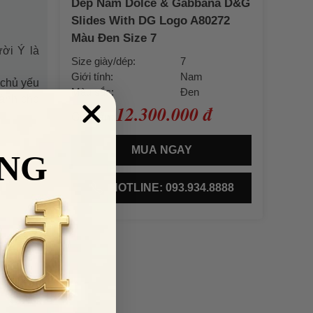
Dép Nam Dolce & Gabbana D&G
Slides With DG Logo A80272
Màu Đen Size 7
ười Ý là
Size giày/dép:
7
Giới tính:
Nam
 chủ yếu
Màu sắc:
Đen
dành cho
12.300.000 đ
Giá bán:
MUA NGAY
NG
HOTLINE: 093.934.8888