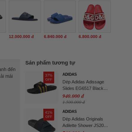
12.000.000 đ
6.840.000 đ
6.800.000 đ
Sản phẩm tương tự
mạnh đến
ADIDAS
37%
ải mái
OFF
Dép Adidas Adissage
Slides EG6517 Black
Màu Đen Vàng Size 42
940.000 đ
1.500.000 đ
ADIDAS
41%
OFF
Dép Adidas Originals
Adilette Shower JS2039
Màu Đen Size 40.5