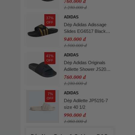
760.000 đ
1.280.000 đ
ADIDAS
37%
OFF
Dép Adidas Adissage
Slides EG6517 Black
Màu Đen Vàng Size 39
940.000 đ
1.500.000 đ
ADIDAS
41%
OFF
Dép Adidas Originals
Adilette Shower JS2039
Màu Đen Size 42
760.000 đ
1.280.000 đ
ADIDAS
7%
OFF
Dép Adilette JP5191-7
size 40 1/2
990.000 đ
1.060.000 đ