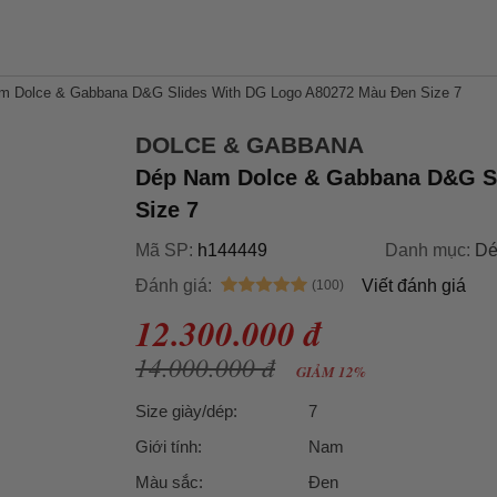
m Dolce & Gabbana D&G Slides With DG Logo A80272 Màu Đen Size 7
DOLCE & GABBANA
Dép Nam Dolce & Gabbana D&G S
Size 7
Mã SP:
h144449
Danh mục:
Dé
Đánh giá:
Viết đánh giá
12.300.000 đ
14.000.000 đ
GIẢM 12%
Size giày/dép:
7
Giới tính:
Nam
Màu sắc:
Đen