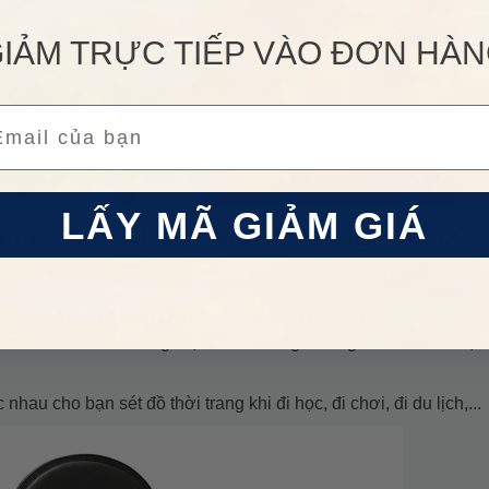
IẢM TRỰC TIẾP VÀO ĐƠN HÀ
ail
LẤY MÃ GIẢM GIÁ
ana D&G Slides With DG Logo A8027
G Logo A80272 Màu Đen
được làm từ chất liệu da cao cấp, for
 và chắc chắn hài lòng mọi khách hàng. Đế ngoài mềm dẻo tạ
hau cho bạn sét đồ thời trang khi đi học, đi chơi, đi du lịch,...