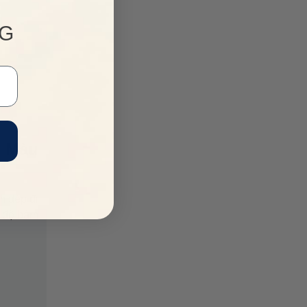
NG
2 Màu
m dép đi
o độ bám