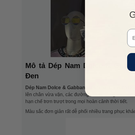
G
Em
Mô tả Dép Nam Dolce & Gabb
Đen
Dép Nam Dolce & Gabbana D&G Slides With D
lên chân vừa vặn, các đường nét vô cùng sắc sảo
hạn chế trơn trượt trong mọi hoàn cảnh thời tiết.
Màu sắc đơn giản rất dễ phối nhiều trang phục khác n