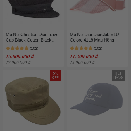
Mũ Nữ Christian Dior Travel
Mũ Nữ Dior Diorclub V1U
Cap Black Cotton Black
Colore 41L8 Màu Hồng
Màu Đen Size 57
15.800.000 đ
11.200.000 đ
17.000.000 đ
15.000.000 đ
5%
HẾT
OFF
HÀNG