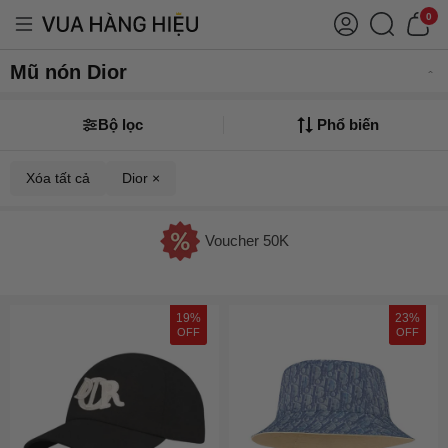
0
Mũ nón Dior
Bộ lọc
Phổ biến
Xóa tất cả
Dior ×
Voucher 50K
19%
23%
OFF
OFF