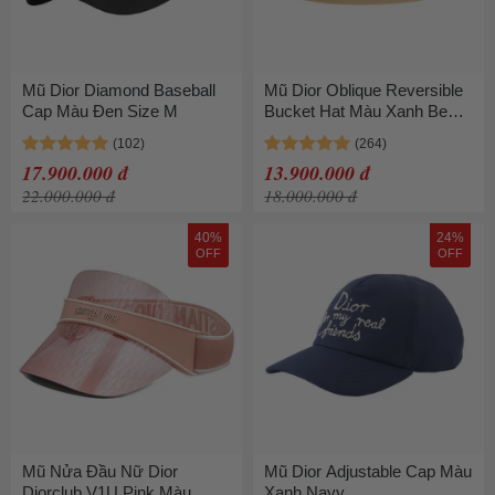
Mũ Dior Diamond Baseball
Mũ Dior Oblique Reversible
Cap Màu Đen Size M
Bucket Hat Màu Xanh Be
Size S
17.900.000 đ
13.900.000 đ
22.000.000 đ
18.000.000 đ
40%
24%
OFF
OFF
Mũ Nửa Đầu Nữ Dior
Mũ Dior Adjustable Cap Màu
Diorclub V1U Pink Màu
Xanh Navy