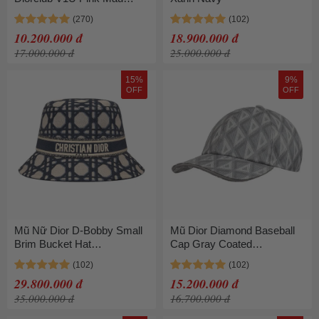
Hồng
10.200.000 đ
18.900.000 đ
17.000.000 đ
25.000.000 đ
15%
9%
OFF
OFF
Mũ Nữ Dior D-Bobby Small
Mũ Dior Diamond Baseball
Brim Bucket Hat
Cap Gray Coated
41CAN923X131-C524 Màu
243C903C5766-C888 Màu
Xanh Phối Be Size S
Xám
29.800.000 đ
15.200.000 đ
35.000.000 đ
16.700.000 đ