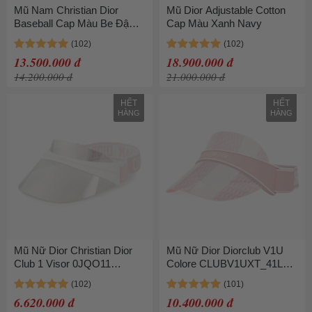
Mũ Nam Christian Dior
Mũ Dior Adjustable Cotton
Baseball Cap Màu Be Đậm
Cap Màu Xanh Navy
Size 56
13.500.000 đ
18.900.000 đ
14.200.000 đ
21.000.000 đ
HẾT
HẾT
HÀNG
HÀNG
Mũ Nữ Dior Christian Dior
Mũ Nữ Dior Diorclub V1U
Club 1 Visor 0JQO11
Colore CLUBV1UXT_41L8
White/Pink Sunglasses Màu
Màu Hồng
Hồng
6.620.000 đ
10.400.000 đ