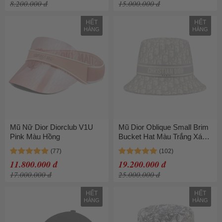
8.200.000 đ
15.000.000 đ
HẾT
HẾT
HÀNG
HÀNG
Mũ Nữ Dior Diorclub V1U
Mũ Dior Oblique Small Brim
Pink Màu Hồng
Bucket Hat Màu Trắng Xám
Size 57
11.800.000 đ
19.200.000 đ
17.000.000 đ
25.000.000 đ
HẾT
HẾT
HÀNG
HÀNG