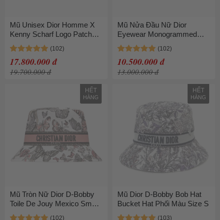
Mũ Unisex Dior Homme X
Mũ Nửa Đầu Nữ Dior
Kenny Scharf Logo Patch
Eyewear Monogrammed
Baseball Cap
Visor Cap CLUBV1U11A8
023C909H4511 Màu Đen
Màu Xám Đen
17.800.000 đ
10.500.000 đ
19.700.000 đ
13.000.000 đ
HẾT
HẾT
HÀNG
HÀNG
Mũ Tròn Nữ Dior D-Bobby
Mũ Dior D-Bobby Bob Hat
Toile De Jouy Mexico Small
Bucket Hat Phối Màu Size S
Brim Bucket Hat