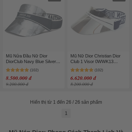
Mũ Nửa Đầu Nữ Dior
Mũ Nữ Dior Christian Dior
DiorClub Navy Blue Silver
Club 1 Visor 0WWK13
CLUBV1UXT-31B7 Màu
Navy/Silver Sunglasses
Bạc Xanh Navy
Màu Xanh Navy
8.500.000 đ
6.620.000 đ
9.200.000 đ
8.200.000 đ
Hiển thị từ 1 đến 26 / 26 sản phẩm
1