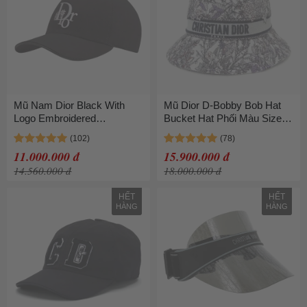
Mũ Nam Dior Black With
Mũ Dior D-Bobby Bob Hat
Logo Embroidered
Bucket Hat Phối Màu Size
243C904D4511 980 Màu
M
Đen
11.000.000 đ
15.900.000 đ
14.560.000 đ
18.000.000 đ
HẾT
HẾT
HÀNG
HÀNG