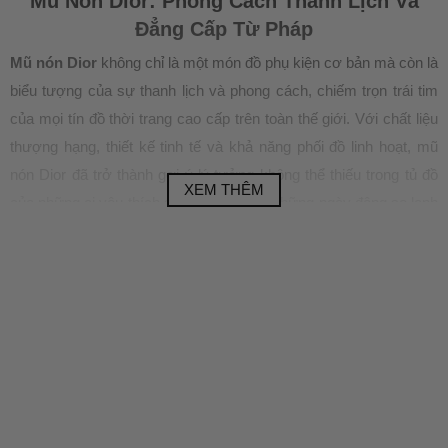
Mũ Nón Dior: Phong Cách Thanh Lịch Và
Đẳng Cấp Từ Pháp
Mũ nón Dior
không chỉ là một món đồ phụ kiện cơ bản mà còn là
biểu tượng của sự thanh lịch và phong cách, chiếm trọn trái tim
của mọi tín đồ thời trang cao cấp trên toàn thế giới. Với chất liệu
thượng hạng, thiết kế tinh tế và khả năng phối đồ linh hoạt, mũ
nón Dior đã trở thành gợi ý lý tưởng không thể thiếu trong tủ đồ
XEM THÊM
của những ai yêu thích sự đẳng cấp, từ những ngày đông se lạnh
đến những buổi tối mát mẻ tại Việt Nam. Trong bài viết này, chúng
ta sẽ khám phá từ lịch sử ra đời, chất liệu, kiểu dáng, cách phối
đồ, đến các lưu ý chọn mua và bảo quản mũ nón Dior, cùng lý do
tại sao nên sở hữu chúng tại Vua Hàng Hiệu. Hãy cùng bắt đầu
hành trình tìm hiểu ngay nào!
Lịch Sử Ra Đời Mũ Nón Dior
Mũ nón Dior có một câu chuyện ra đời đầy thú vị, bắt nguồn từ