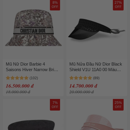
8%
27%
OFF
OFF
Mũ Nữ Dior Barbie 4
Mũ Nửa Đầu Nữ Dior Black
Saisons Hiver Narrow Brim
Shield V1U 11A0 00 Màu
Bucket Hat
Đen
42AOS923X133_C973 Màu
16.500.000 đ
14.700.000 đ
Trắng Họa Tiết Size 57
18.000.000 đ
20.000.000 đ
7%
25%
OFF
OFF