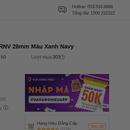
Hotline:
093.934.8888
Tổng đài:
1900 232322
246CRNV 28mm Màu Xanh Navy
 hồ
Lượt mua:
303
:00)
h
Hàng Hiệu Đẳng Cấp
Theo dõi
(1170)