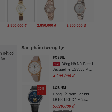
2.850.000 đ
2.850.000 đ
2.850.000 đ
Sản phẩm tương tự
h nét cổ
FOSSIL
hần
Đồng Hồ Nữ Fossil
Jacqueline ES3988 Màu
Hồng Trắng
4.209.000 đ
LOBINNI
30%
OFF
Đồng Hồ Nam Lobinni
LB16015G-D4 Màu
Xanh Đen
5.020.000 đ
7.170.000 đ