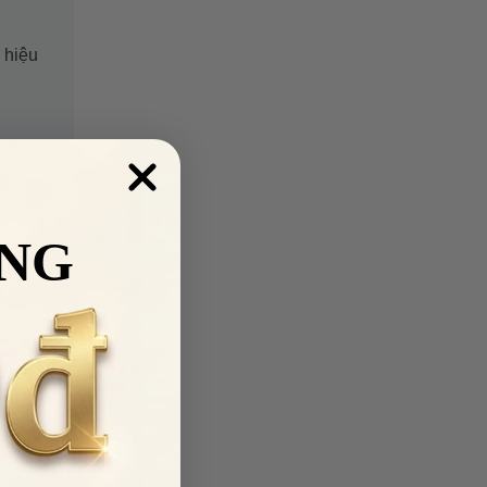
 hiệu
NG
 MÃ
kiện