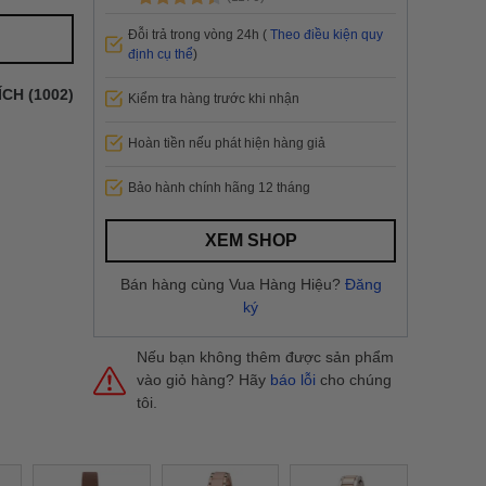
 thành
Đỗi trả trong vòng 24h (
Theo điều kiện quy
i
và nội
định cụ thể
)
nhanh
ÍCH (1002)
Kiểm tra hàng trước khi nhận
 yêu cầu
ng báo
Hoàn tiền nếu phát hiện hàng giả
yển tại
Bảo hành chính hãng 12 tháng
XEM SHOP
Bán hàng cùng Vua Hàng Hiệu?
Đăng
ký
Nếu bạn không thêm được sản phẩm
vào giỏ hàng? Hãy
báo lỗi
cho chúng
tôi.