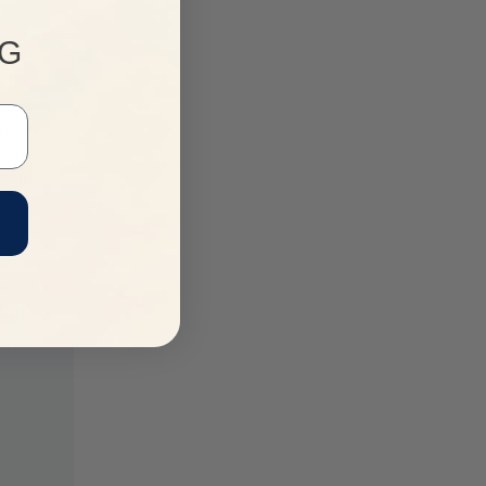
NG
 MÃ
Klein
kiện
p tác
ợp tác
one vàng
ồng hồ