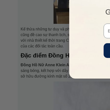
G
Em
Kế thừa những tư duy và phong cách thiết kế của 
VUA
cũng đề cao sự thanh lịch, sành điệu mà không hề 
với nhà thiết kế thời trang Charles Nolan, thương 
của các đối tác toàn cầu.
Đặc điểm Đồng Hồ Nữ Anne
Đồng Hồ Nữ Anne Klein AK/2246CRNV 28mm
sáng bóng, kết hợp với dây da mềm mại màu xanh 
sở hữu đường kính mặt số 28mm, độ dày vỏ 7mm.