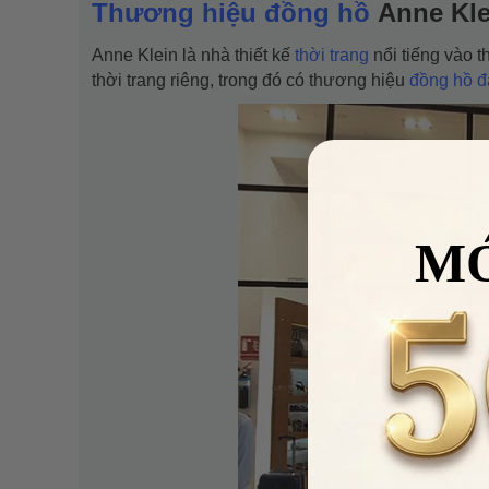
Thương hiệu đồng hồ
Anne Kle
Anne Klein là nhà thiết kế
thời trang
nổi tiếng vào t
thời trang riêng, trong đó có thương hiệu
đồng hồ đ
M
VUA