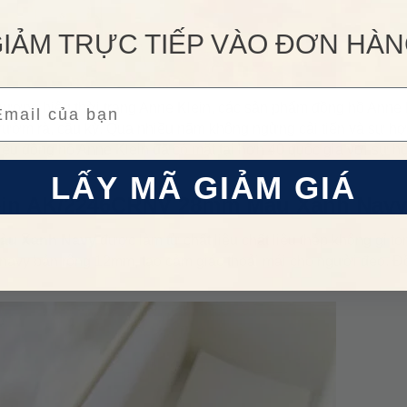
IẢM TRỰC TIẾP VÀO ĐƠN HÀ
Nhập
VHHDH17
để giảm
50.000đ
cho
LẤY
đơn hàng giá trị từ
500.000đ
ail
Áp dụng cho sản phẩm danh mục
Đồng
thương hiệu thời trang Anne Klein, các sản phẩm đồng hồ Anne 
Điều 
 HÀNG HIỆU
hồ
.
rườm rà, cầu kỳ. Qua nhiều năm không ngừng cải tiến và sự hợ
hiệu đồng hồ Anne Klein đã có mặt tại hơn 40 quốc gia với sự h
LẤY MÃ GIẢM GIÁ
 Klein AK/2246CRNV 28mm Màu Xanh Navy
 Màu Xanh Navy
được làm từ chất liệu chất liệu thép không gỉ t
navy bản rộng 12mm, tạo cảm giác thoải mái cho người đeo. Đ