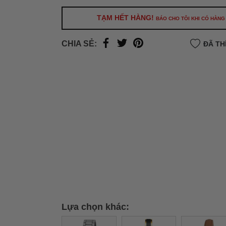
500.000đ
(Áp dụng tại nội thành Hà Nội & nội
Hồ Chí Minh).
TẠM HẾT HÀNG!
BÁO CHO TÔI KHI CÓ HÀNG
Lưu ý: Với các đơn hàng tại nội thành
Hà Nộ
thành
Hồ Chí Minh
, khách hàng muốn giao 
CHIA SẺ:
ĐÃ TH
trong ngày hoặc Đơn hàng giao hỏa tốc theo
của khách hàng phí vận chuyển sẽ được thô
và áp dụng theo cước phí của đơn vị vận chu
thời điểm đó.
Xem chi tiết →
Lựa chọn khác: