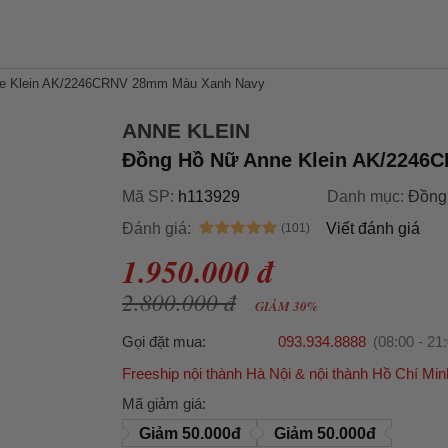
̃ Anne Klein AK/2246CRNV 28mm Màu Xanh Navy
ANNE KLEIN
Đồng Hồ Nữ Anne Klein AK/2
Mã SP:
h113929
Danh mục:
Đồng
Đánh giá:
Viết đánh giá
1.950.000 đ
2.800.000 đ
GIẢM 30%
Gọi đặt mua:
093.934.8888
(08:00 - 21
Freeship nội thành Hà Nội & nội thành Hồ Chí Min
Ưu đãi dành cho bạn
Mã giảm giá:
Miễn phí giao hàng
30.000đ
cho đơn hàng từ
Giảm 50.000đ
Giảm 50.000đ