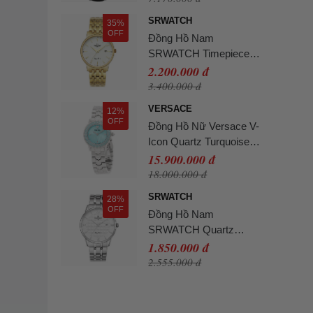
SRWATCH
35%
OFF
Đồng Hồ Nam
SRWATCH Timepiece
Watch SG1072.1402TE
2.200.000 đ
Màu Vàng Gold
3.400.000 đ
VERSACE
12%
OFF
Đồng Hồ Nữ Versace V-
Icon Quartz Turquoise
Dial Ladies Watch
15.900.000 đ
VEUCA0324 Màu Xanh
18.000.000 đ
Bạc
SRWATCH
28%
OFF
Đồng Hồ Nam
SRWATCH Quartz
Watch SG1071.1102TE
1.850.000 đ
Màu Bạc
2.555.000 đ