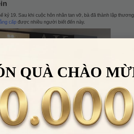
in
hế kỷ 19. Sau khi cuộc hôn nhân tan vỡ, bà đã thành lập thương
ẳng cấp
được nhiều người biết đến này.
ÓN QUÀ CHÀO MỪ
Nhập
VHHWATCH0662
để giảm
50.000đ
cho đơn hàng giá trị từ
LẤY
2.000.000đ
Điều 
 HÀNG HIỆU
Áp dụng cho sản phẩm danh mục
Đồng
hồ
.