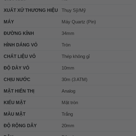
XUẤT XỨ THƯƠNG HIỆU
Thụy Sỹ/Mỹ
MÁY
Máy Quartz (Pin)
ĐƯỜNG KÍNH
34mm
HÌNH DÁNG VỎ
Tròn
CHẤT LIỆU VỎ
Thép không gỉ
ĐỘ DÀY VỎ
10mm
CHỊU NƯỚC
30m (3 ATM)
MẶT HIỂN THỊ
Analog
KIỂU MẶT
Mặt tròn
MÀU MẶT
Trắng
ĐỘ RỘNG DÂY
20mm