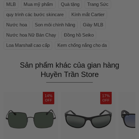
MLB
Mua mỹ phẩm
Quà tặng
Trang Sức
quy trình các bước skincare
Kính mắt Cartier
Nước hoa
Son môi chính hãng
Giày MLB
Nước hoa Nữ Bán Chạy
Đồng hồ Seiko
Loa Marshall cao cấp
Kem chống nắng cho da
Sản phẩm khác của gian hàng
Huyền Trần Store
14%
17%
OFF
OFF