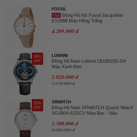
FOSSIL
Đồng Hồ Nữ Fossil Jacqueline
ES3988 Màu Hồng Trắng
4.209.000 đ
LOBINNI
30%
Đồng Hồ Nam Lobinni LB16015G-D4
OFF
Màu Xanh Đen
5.020.000 đ
7.170.000 đ
SRWATCH
35%
Đồng Hồ Nam SRWATCH Quartz Watch
OFF
SG3004.4102CV Màu Bạc - Nâu
1.300.000 đ
2.000.000 đ