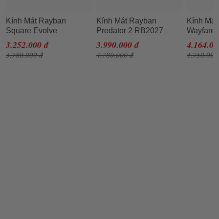
Kính Mát Rayban
Kính Mát Rayban
Kính Má
Square Evolve
Predator 2 RB2027
Wayfarer
Sunglasses RB1971
601/W1 62-19 Màu Đen
RB2132 
3.252.000 đ
3.990.000 đ
4.164.00
914831 54 Màu Xanh
Màu Đen
3.780.000 đ
4.780.000 đ
4.750.000
Đen