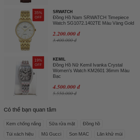
SRWATCH
35%
Đồng Hồ Nam SRWATCH Timepiece
OFF
Watch SG1072.1402TE Màu Vàng Gold
2.200.000 đ
3.400.000 đ
KEMIL
19%
Đồng Hồ Nữ Kemil Ivanka Crystal
OFF
Women’s Watch KM2601 36mm Màu
Bạc
4.500.000 đ
5.550.000 đ
Có thể bạn quan tâm
Kem chống nắng
Sữa rửa mặt
Đồng hồ
Túi xách hiệu
Mũ Gucci
Son MAC
Lăn khử mùi