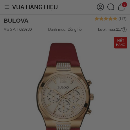
0
BULOVA
Mã SP:
h029730
Danh mục:
Đồng hồ
Lượt mua:
117
HẾT
HÀNG