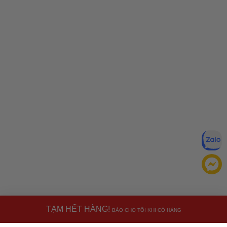
TẠM HẾT HÀNG!
BÁO CHO TÔI KHI CÓ HÀNG
Đăng ký để nhận ưu đãi qua email: