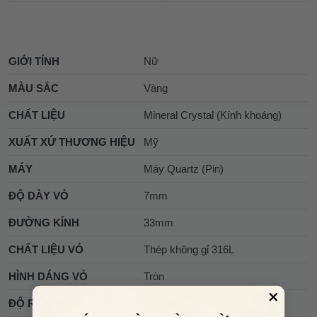
GIỚI TÍNH
Nữ
MÀU SẮC
Vàng
CHẤT LIỆU
Mineral Crystal (Kính khoáng)
XUẤT XỨ THƯƠNG HIỆU
Mỹ
MÁY
Máy Quartz (Pin)
ĐỘ DÀY VỎ
7mm
ĐƯỜNG KÍNH
33mm
CHẤT LIỆU VỎ
Thép không gỉ 316L
HÌNH DÁNG VỎ
Tròn
ĐỘ RỘNG DÂY
10mm