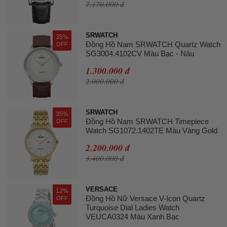
7.170.000 đ
SRWATCH
35%
Đồng Hồ Nam SRWATCH Quartz Watch
OFF
SG3004.4102CV Màu Bạc - Nâu
1.300.000 đ
2.000.000 đ
SRWATCH
35%
Đồng Hồ Nam SRWATCH Timepiece
OFF
Watch SG1072.1402TE Màu Vàng Gold
2.200.000 đ
3.400.000 đ
VERSACE
12%
Đồng Hồ Nữ Versace V-Icon Quartz
OFF
Turquoise Dial Ladies Watch
VEUCA0324 Màu Xanh Bạc