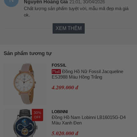
Nguyễn Hoàng Gia
21:01, 30/04/2026
Chất lượng sản phẩm tuyệt vời, mẫu mã đẹp mà giá
ok.
XEM THÊM
Sản phẩm tương tự
FOSSIL
Đồng Hồ Nữ Fossil Jacqueline
ES3988 Màu Hồng Trắng
4.209.000 đ
LOBINNI
30%
Đồng Hồ Nam Lobinni LB16015G-D4
OFF
Màu Xanh Đen
5.020.000 đ