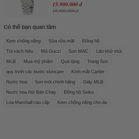
15.900.000 đ
18.000.000 đ
Có thể bạn quan tâm
Kem chống nắng
Sữa rửa mặt
Đồng hồ
Túi xách hiệu
Mũ Gucci
Son MAC
Lăn khử mùi
MLB
Mua mỹ phẩm
Quà tặng
Trang Sức
quy trình các bước skincare
Kính mắt Cartier
Nước hoa
Son môi chính hãng
Giày MLB
Nước hoa Nữ Bán Chạy
Đồng hồ Seiko
Loa Marshall cao cấp
Kem chống nắng cho da