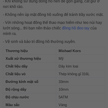
- Khi không sử dụng đồng hồ nên để gọn gàng, cất giữ ở
nơi khô ráo.
- Không nên úp mặt đồng hồ xuống để tránh trầy xước mặt.
- Với những hoạt đông thể thao mạo hiểm như leo núi hay
lướt sóng... thì bạn nên tháo chiếc
đồng hồ đeo tay
của
mình ra.
- Vệ sinh và bảo trì đồng hồ thường xuyên.
Thương hiệu
Michael Kors
Xuất xứ thương hiệu
Mỹ
Chất liệu dây
Dây kim loại
Chất liệu vỏ
Thép không gỉ 316L
Đường kính mặt số
33mm
Độ rộng dây
10mm
Độ chịu nước
5ATM
Màu sắc
Vàng