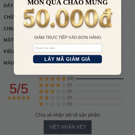
MÓN QUÀ CHÀO MỪNG
DÂY
Dây kim loại
CHỨC NĂNG
Giờ, Phút, Giây
CHỊU NƯỚC
50m (5 ATM)
GIẢM TRỰC TIẾP VÀO ĐƠN HÀNG
MẶT HIỂN THỊ
Analog
Email
KIỂU MẶT
Mặt tròn
LẤY MÃ GIẢM GIÁ
MÀU MẶT
Hồng
(68)
5/5
(0)
(0)
(0)
(0)
Chia sẻ nhận xét về sản phẩm
VIẾT NHẬN XÉT