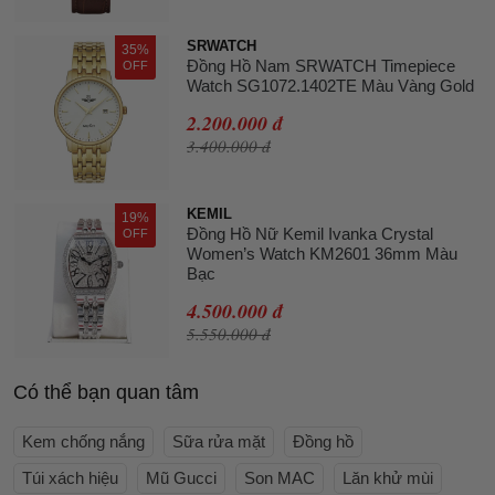
SRWATCH
35%
Đồng Hồ Nam SRWATCH Timepiece
OFF
Watch SG1072.1402TE Màu Vàng Gold
2.200.000 đ
3.400.000 đ
KEMIL
19%
Đồng Hồ Nữ Kemil Ivanka Crystal
OFF
Women’s Watch KM2601 36mm Màu
Bạc
4.500.000 đ
5.550.000 đ
Có thể bạn quan tâm
Kem chống nắng
Sữa rửa mặt
Đồng hồ
Túi xách hiệu
Mũ Gucci
Son MAC
Lăn khử mùi