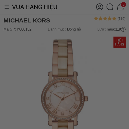
0
MICHAEL KORS
Mã SP:
h000152
Danh mục:
Đồng hồ
Lượt mua:
119
HẾT
HÀNG