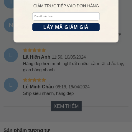
T
Trần Tuấn Đạt
06:52, 21/05/2024
GIẢM TRỰC TIẾP VÀO ĐƠN HÀNG
Hàng quá tuyệt vời, không có gì để chê cả.
Email
N
Nguyễn Minh Phượng
06:55, 16/05/2024
LẤY MÃ GIẢM GIÁ
Đã nhận được đồng hồ rồi, ai cũng khen là đeo đẹp
lắm
L
Lã Hiền Anh
11:56, 10/05/2024
Hàng đẹp hơn mình nghĩ rất nhiều, cầm rất chắc tay,
giao hàng nhanh
L
Lê Minh Châu
09:18, 19/04/2024
Ship siêu nhanh, hàng đẹp
XEM THÊM
Sản phẩm tương tự