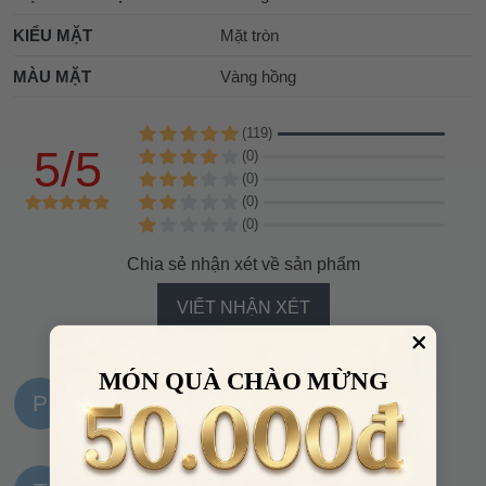
KIỂU MẶT
Mặt tròn
MÀU MẶT
Vàng hồng
(119)
5/5
(0)
(0)
(0)
(0)
Chia sẻ nhận xét về sản phẩm
VIẾT NHẬN XÉT
MÓN QUÀ CHÀO MỪNG
P
Phạm Anh Đức
16:16, 23/05/2024
Đã check, chuẩn hàng chính hãng nha mn