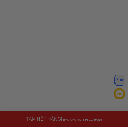
TẠM HẾT HÀNG!
BÁO CHO TÔI KHI CÓ HÀNG
Đăng ký để nhận ưu đãi qua email: