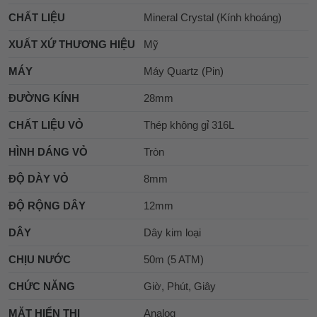
CHẤT LIỆU
Mineral Crystal (Kính khoáng)
XUẤT XỨ THƯƠNG HIỆU
Mỹ
MÁY
Máy Quartz (Pin)
ĐƯỜNG KÍNH
28mm
CHẤT LIỆU VỎ
Thép không gỉ 316L
HÌNH DÁNG VỎ
Tròn
ĐỘ DÀY VỎ
8mm
ĐỘ RỘNG DÂY
12mm
DÂY
Dây kim loại
CHỊU NƯỚC
50m (5 ATM)
CHỨC NĂNG
Giờ, Phút, Giây
MẶT HIỂN THỊ
Analog