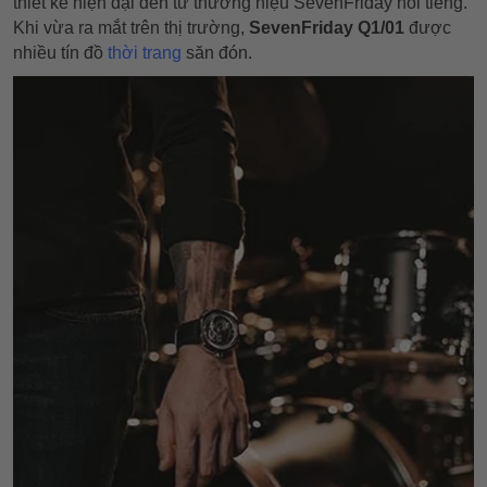
thiết kế hiện đại đến từ thương hiệu SevenFriday nổi tiếng.
Khi vừa ra mắt trên thị trường,
SevenFriday Q1/01
được
nhiều tín đồ
thời trang
săn đón.