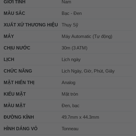
GIỚI TÍNH
Nam
MÀU SẮC
Bạc - Đen
XUẤT XỨ THƯƠNG HIỆU
Thụy Sỹ
MÁY
Máy Automatic (Tự động)
CHỊU NƯỚC
30m (3 ATM)
LỊCH
Lịch ngày
CHỨC NĂNG
Lịch Ngày, Giờ, Phút, Giây
MẶT HIỂN THỊ
Analog
KIỂU MẶT
Mặt tròn
MÀU MẶT
Đen, bạc
ĐƯỜNG KÍNH
49.7mm x 44.3mm
HÌNH DÁNG VỎ
Tonneau