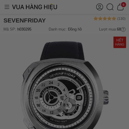
0
SEVENFRIDAY
Mã SP:
h030295
Danh mục:
Đồng hồ
Lượt mua:
68
HẾT
HÀNG