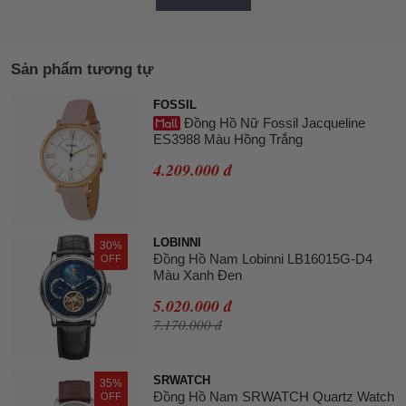
Sản phẩm tương tự
FOSSIL
Đồng Hồ Nữ Fossil Jacqueline
ES3988 Màu Hồng Trắng
4.209.000 đ
LOBINNI
30%
Đồng Hồ Nam Lobinni LB16015G-D4
OFF
Màu Xanh Đen
5.020.000 đ
7.170.000 đ
SRWATCH
35%
Đồng Hồ Nam SRWATCH Quartz Watch
OFF