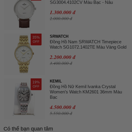
SG3004.4102CV Màu Bạc - Nâu
1.300.000 đ
2.000.000 đ
SRWATCH
35%
Đồng Hồ Nam SRWATCH Timepiece
OFF
Watch SG1072.1402TE Màu Vàng Gold
2.200.000 đ
3.400.000 đ
KEMIL
19%
Đồng Hồ Nữ Kemil Ivanka Crystal
OFF
Women’s Watch KM2601 36mm Màu
Bạc
4.500.000 đ
5.550.000 đ
Có thể bạn quan tâm