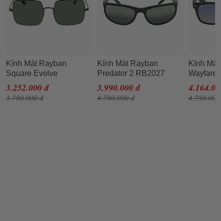
Kính Mát Rayban
Kính Mát Rayban
Kính Má
Square Evolve
Predator 2 RB2027
Wayfarer
Sunglasses RB1971
601/W1 62-19 Màu Đen
RB2132 
3.252.000 đ
3.990.000 đ
4.164.00
914831 54 Màu Xanh
Màu Đen
3.780.000 đ
4.780.000 đ
4.750.000
Đen