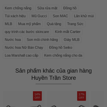
Kem chống nắng
Sữa rửa mặt
Đồng hồ
Túi xách hiệu
Mũ Gucci
Son MAC
Lăn khử mùi
MLB
Mua mỹ phẩm
Quà tặng
Trang Sức
quy trình các bước skincare
Kính mắt Cartier
Nước hoa
Son môi chính hãng
Giày MLB
Nước hoa Nữ Bán Chạy
Đồng hồ Seiko
Loa Marshall cao cấp
Kem chống nắng cho da
Sản phẩm khác của gian hàng
Huyền Trần Store
14%
17%
OFF
OFF