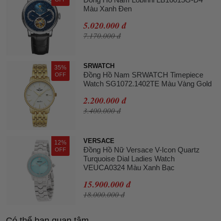
Màu Xanh Đen
5.020.000 đ
7.170.000 đ
SRWATCH
35%
Đồng Hồ Nam SRWATCH Timepiece
OFF
Watch SG1072.1402TE Màu Vàng Gold
2.200.000 đ
3.400.000 đ
VERSACE
12%
Đồng Hồ Nữ Versace V-Icon Quartz
OFF
Turquoise Dial Ladies Watch
VEUCA0324 Màu Xanh Bạc
15.900.000 đ
18.000.000 đ
Có thể bạn quan tâm