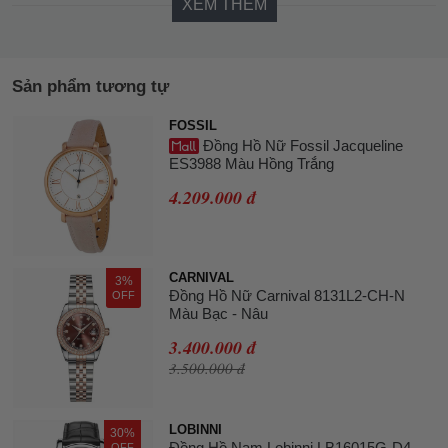
XEM THÊM
Sản phẩm tương tự
FOSSIL
Đồng Hồ Nữ Fossil Jacqueline
ES3988 Màu Hồng Trắng
4.209.000 đ
CARNIVAL
3%
Đồng Hồ Nữ Carnival 8131L2-CH-N
OFF
Màu Bạc - Nâu
3.400.000 đ
3.500.000 đ
LOBINNI
30%
Đồng Hồ Nam Lobinni LB16015G-D4
OFF