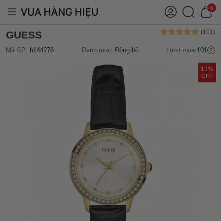
0
GUESS
Mã SP:
h144276
Danh mục:
Đồng hồ
Lượt mua:
101
13%
OFF