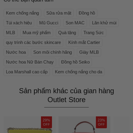
Kem chống nắng
Sữa rửa mặt
Đồng hồ
Túi xách hiệu
Mũ Gucci
Son MAC
Lăn khử mùi
MLB
Mua mỹ phẩm
Quà tặng
Trang Sức
quy trình các bước skincare
Kính mắt Cartier
Nước hoa
Son môi chính hãng
Giày MLB
Nước hoa Nữ Bán Chạy
Đồng hồ Seiko
Loa Marshall cao cấp
Kem chống nắng cho da
Sản phẩm khác của gian hàng
Outlet Store
29%
23%
OFF
OFF