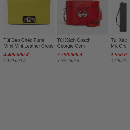
Túi Đeo Chéo Furla
Túi Xách Coach
Túi Xách
Mimi Mini Leather Cross
Georgie Gem
MK Cros
Body Bag DNV Lime
Crossbody Red Pebble
Messenge
4.400.000 đ
3.590.000 đ
2.950.00
Jade Màu Vàng
Leather Shoulder Purse
Medium 
6.200.000 đ
4.670.000 đ
3.500.000
5503 Màu Đỏ
Signatur
Satchel 