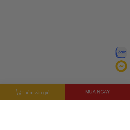
MUA NGAY
Thêm vào giỏ
Đăng ký để nhận ưu đãi qua email:
ĐĂNG KÝ
Chính sách bảo mật của
Bằng cách đăng ký, bạn đồng ý với
Ưu đãi dành cho bạn
chúng tôi
Nhập
VHHWATCH0662
để giảm
50.000đ
Miễn phí giao hàng
30.000đ
cho đơn hàng từ
500.000đ
(Áp