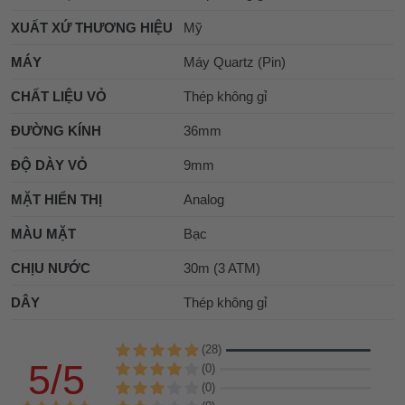
XUẤT XỨ THƯƠNG HIỆU
Mỹ
MÁY
Máy Quartz (Pin)
CHẤT LIỆU VỎ
Thép không gỉ
ĐƯỜNG KÍNH
36mm
ĐỘ DÀY VỎ
9mm
MẶT HIỂN THỊ
Analog
MÀU MẶT
Bạc
CHỊU NƯỚC
30m (3 ATM)
DÂY
Thép không gỉ
(28)
5/5
(0)
(0)