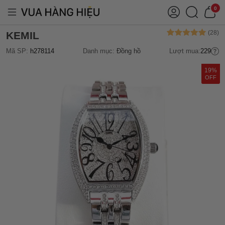
0
KEMIL
Mã SP:
h278114
Danh mục:
Đồng hồ
Lượt mua:
229
19%
OFF