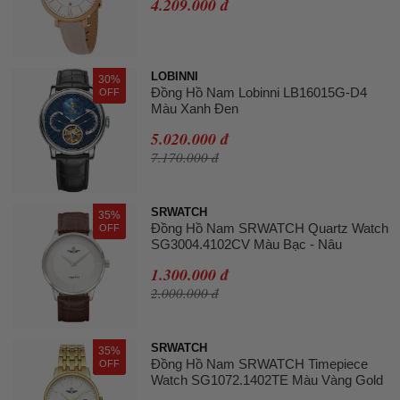
4.209.000 đ
LOBINNI
30%
Đồng Hồ Nam Lobinni LB16015G-D4
OFF
Màu Xanh Đen
5.020.000 đ
7.170.000 đ
SRWATCH
35%
Đồng Hồ Nam SRWATCH Quartz Watch
OFF
SG3004.4102CV Màu Bạc - Nâu
1.300.000 đ
2.000.000 đ
SRWATCH
35%
Đồng Hồ Nam SRWATCH Timepiece
OFF
Watch SG1072.1402TE Màu Vàng Gold