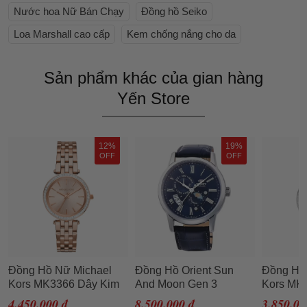
Nước hoa Nữ Bán Chạy
Đồng hồ Seiko
Loa Marshall cao cấp
Kem chống nắng cho da
Sản phẩm khác của gian hàng
Yến Store
12%
19%
OFF
OFF
Đồng Hồ Nữ Michael
Đồng Hồ Orient Sun
Đồng Hồ
Kors MK3366 Dây Kim
And Moon Gen 3
Kors MK
Loại Màu Vàng Hồng
SAK00005D0 / RN-
4.450.000 đ
8.500.000 đ
3.850.00