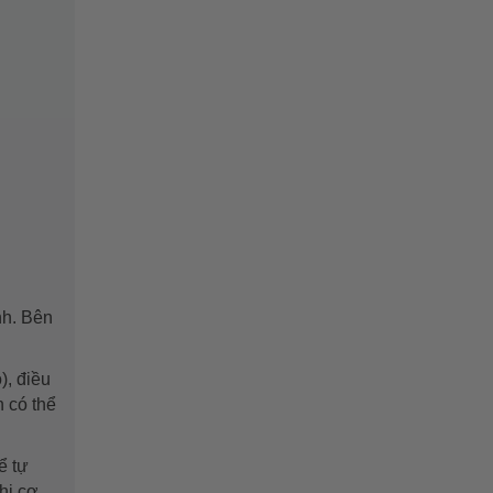
nh. Bên
), điều
n có thể
ể tự
hi cơ