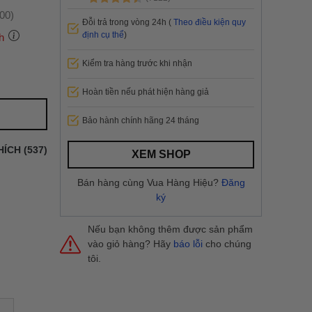
:00)
Đỗi trả trong vòng 24h (
Theo điều kiện quy
định cụ thể
)
h
Kiểm tra hàng trước khi nhận
 thành
Hoàn tiền nếu phát hiện hàng giả
Bảo hành chính hãng 24 tháng
i
và nội
nhanh
HÍCH (537)
XEM SHOP
 yêu cầu
ng báo
Bán hàng cùng Vua Hàng Hiệu?
Đăng
yển tại
ký
Nếu bạn không thêm được sản phẩm
vào giỏ hàng? Hãy
báo lỗi
cho chúng
tôi.