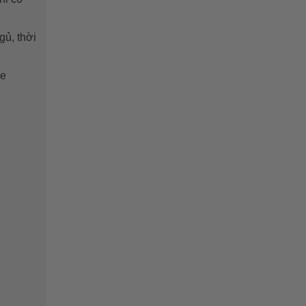
gủ, thời
me