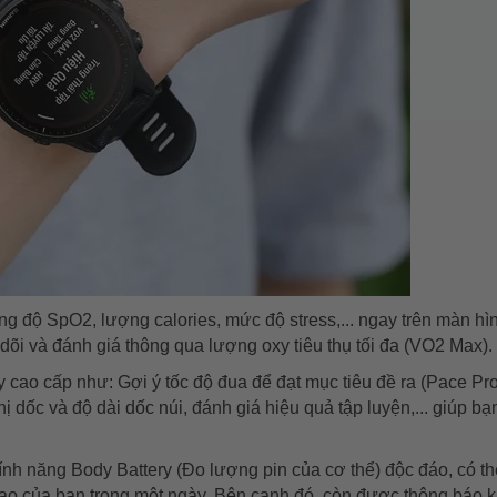
ồng độ SpO2, lượng calories, mức độ stress,... ngay trên màn hì
 dõi và đánh giá thông qua lượng oxy tiêu thụ tối đa (VO2 Max).
cao cấp như: Gợi ý tốc độ đua để đạt mục tiêu đề ra (Pace Pro
thị dốc và độ dài dốc núi, đánh giá hiệu quả tập luyện,... giúp bạ
 tính năng Body Battery (Đo lượng pin của cơ thể) độc đáo, có th
o của bạn trong một ngày. Bên cạnh đó, còn được thông báo k