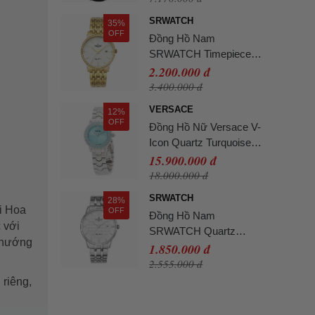
SRWATCH
35%
OFF
Đồng Hồ Nam
SRWATCH Timepiece
Watch SG1072.1402TE
2.200.000 đ
Màu Vàng Gold
3.400.000 đ
VERSACE
12%
OFF
Đồng Hồ Nữ Versace V-
Icon Quartz Turquoise
Dial Ladies Watch
15.900.000 đ
VEUCA0324 Màu Xanh
18.000.000 đ
Bạc
SRWATCH
28%
̣i Hoa
OFF
Đồng Hồ Nam
 với
SRWATCH Quartz
u hướng
Watch SG1071.1102TE
1.850.000 đ
Màu Bạc
2.555.000 đ
riêng,