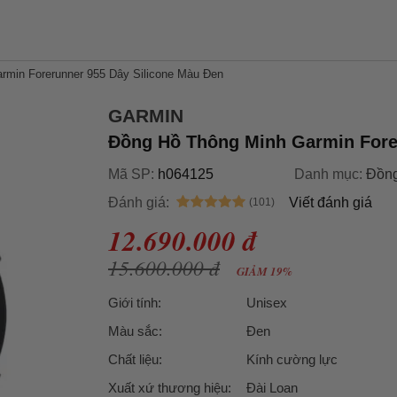
rmin Forerunner 955 Dây Silicone Màu Đen
GARMIN
Đồng Hồ Thông Minh Garmin Fore
Mã SP:
h064125
Danh mục:
Đồng
Đánh giá:
Viết đánh giá
12.690.000 đ
15.600.000 đ
GIẢM 19%
Giới tính:
Unisex
Màu sắc:
Đen
Chất liệu:
Kính cường lực
Xuất xứ thương hiệu:
Đài Loan