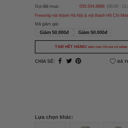
Gọi đặt mua:
093.934.8888
(08:00 - 21
Freeship nội thành Hà Nội & nội thành Hồ Chí Min
Ưu đãi dành cho bạn
Mã giảm giá:
Miễn phí giao hàng
30.000đ
cho đơn hàng từ
Giảm 50.000đ
Giảm 50.000đ
500.000đ
(Áp dụng tại nội thành Hà Nội & nội
Hồ Chí Minh).
TẠM HẾT HÀNG!
BÁO CHO TÔI KHI CÓ HÀNG
Lưu ý: Với các đơn hàng tại nội thành
Hà Nộ
thành
Hồ Chí Minh
, khách hàng muốn giao 
CHIA SẺ:
ĐÃ T
trong ngày hoặc Đơn hàng giao hỏa tốc theo
của khách hàng phí vận chuyển sẽ được thô
và áp dụng theo cước phí của đơn vị vận chu
thời điểm đó.
Xem chi tiết →
Lựa chọn khác: