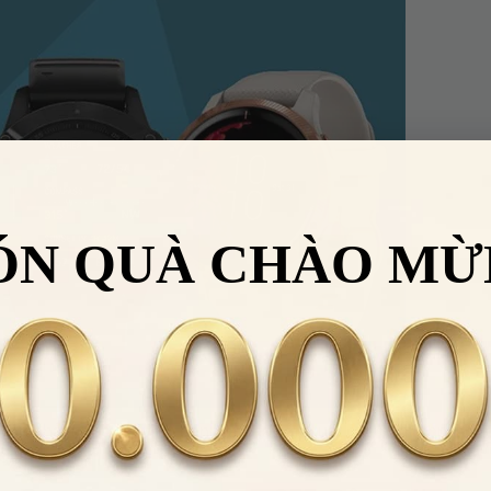
ÓN QUÀ CHÀO MỪ
Nhập
VHHWATCH0662
để giảm
50.000đ
cho đơn hàng giá trị từ
LẤY
2.000.000đ
àng hải quốc gia vinh danh là nhà sản xuất của năm trong 3 n
Điều 
 HÀNG HIỆU
Áp dụng cho sản phẩm danh mục
Đồng
c.
hồ
.