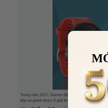
M
Trong năm 2017, Garmin đã được Hiệp hội điện tử h
VUA
tiếp và giành được 8 giải thưởng sản phẩm xuất sắ