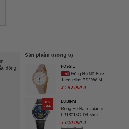
Sản phẩm tương tự
nh
FOSSIL
Mẫu đồng
Đồng Hồ Nữ Fossil
Jacqueline ES3988 Màu
Hồng Trắng
4.209.000 đ
LOBINNI
30%
OFF
Đồng Hồ Nam Lobinni
LB16015G-D4 Màu
Xanh Đen
5.020.000 đ
7.170.000 đ