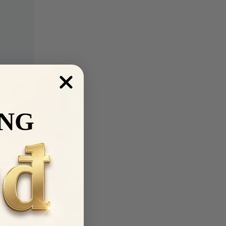
NG
 MÃ
ăm liên
kiện