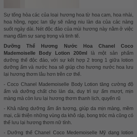
Sự tổng hòa các của loại hương hoa từ hoa cam, hoa nhài,
hoa hồng, ngọc lan tây sẽ nâng niu làn da của các nàng
suốt ngày dài. Nét độc đáo của mùi hương này nằm ở việc
mang đậm sự sang trọng và tinh tế.
Dưỡng Thể Hương Nước Hoa Chanel Coco
Mademoiselle Body Lotion 200ml
là một sản phẩm
dưỡng thể độc đáo, với sự kết hợp 2 trong 1 giữa lotion
dưỡng ẩm và nước hoa sẽ giúp cho hương nước hoa lưu
lại hương thơm lâu hơn trên cơ thể.
- Coco Chanel Mademoiselle Body Lotion tăng cường độ
ẩm và dưỡng chất cho làn da, duy trì sự ẩm mượt, mịn
màng mà còn lưu lại hương thơm thanh lịch, quyến rũ
- Khả năng dưỡng ẩm ấn tượng, giúp da mịn màng, mềm
mại, cải thiện những vùng da khô ráp, bong tróc mà cũng có
thể lưu lại hương thơm nữ tính.
- Dưỡng thể Chanel Coco Medemoiselle Mỹ dạng lotion