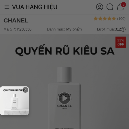
0
CHANEL
Mã SP:
h230336
Danh mục:
Mỹ phẩm
Lượt mua:
312
33%
OFF