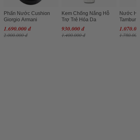
Phấn Nước Cushion
Kem Chống Nắng Hỗ
Nước Ho
Giorgio Armani
Trợ Trẻ Hóa Da
Tamburin
Designer Essence In
Casmara Photoaging
Balm Lal
1.690.000 đ
930.000 đ
1.070.00
Balm Mesh Cushion
Control Gel Cream SPF
2.000.000 đ
1.400.000 đ
1.780.000
Foundation SPF40/PA
50+ 50ml
++ Tone 2, 14g