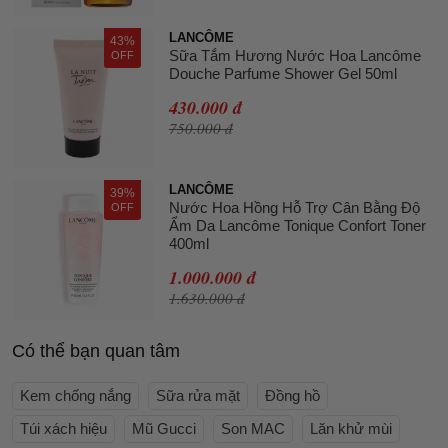
LANCÔME
43%
Sữa Tắm Hương Nước Hoa Lancôme
OFF
Douche Parfume Shower Gel 50ml
430.000 đ
750.000 đ
LANCÔME
39%
Nước Hoa Hồng Hỗ Trợ Cân Bằng Độ
OFF
Ẩm Da Lancôme Tonique Confort Toner
400ml
1.000.000 đ
1.630.000 đ
Có thể bạn quan tâm
Kem chống nắng
Sữa rửa mặt
Đồng hồ
Túi xách hiệu
Mũ Gucci
Son MAC
Lăn khử mùi