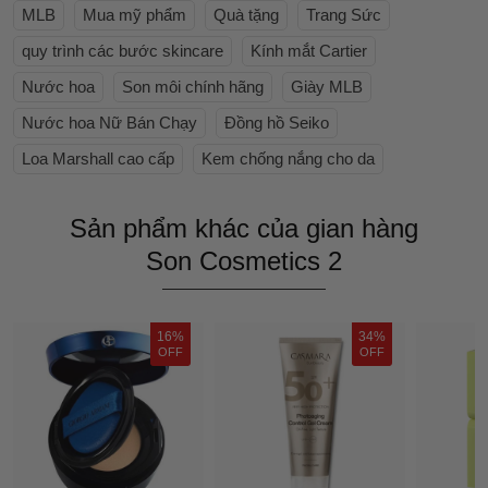
MLB
Mua mỹ phẩm
Quà tặng
Trang Sức
quy trình các bước skincare
Kính mắt Cartier
Nước hoa
Son môi chính hãng
Giày MLB
Nước hoa Nữ Bán Chạy
Đồng hồ Seiko
Loa Marshall cao cấp
Kem chống nắng cho da
Sản phẩm khác của gian hàng
Son Cosmetics 2
16%
34%
OFF
OFF