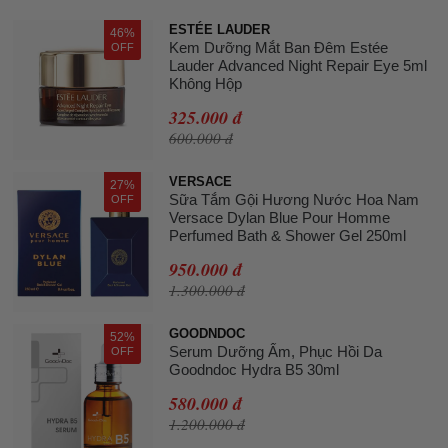
ESTÉE LAUDER
46%
Kem Dưỡng Mắt Ban Đêm Estée
OFF
Lauder Advanced Night Repair Eye 5ml
Không Hộp
325.000 đ
600.000 đ
VERSACE
27%
Sữa Tắm Gội Hương Nước Hoa Nam
OFF
Versace Dylan Blue Pour Homme
Perfumed Bath & Shower Gel 250ml
950.000 đ
1.300.000 đ
GOODNDOC
52%
Serum Dưỡng Ẩm, Phục Hồi Da
OFF
Goodndoc Hydra B5 30ml
580.000 đ
1.200.000 đ