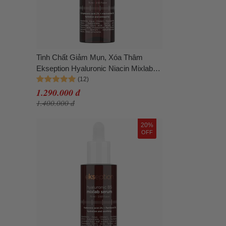
Tinh Chất Giảm Mụn, Xóa Thâm
Ekseption Hyaluronic Niacin Mixlab
Serum 75ml
1.290.000 đ
1.400.000 đ
20%
OFF