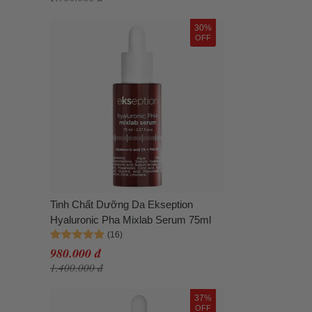
30%
OFF
Tinh Chất Dưỡng Da Ekseption
Hyaluronic Pha Mixlab Serum 75ml
980.000 đ
1.400.000 đ
37%
OFF