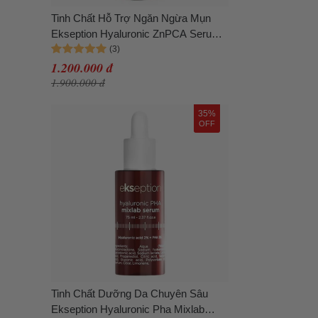
Tinh Chất Hỗ Trợ Ngăn Ngừa Mụn
Ekseption Hyaluronic ZnPCA Serum
75ml
1.200.000 đ
1.900.000 đ
35%
OFF
Tinh Chất Dưỡng Da Chuyên Sâu
Ekseption Hyaluronic Pha Mixlab