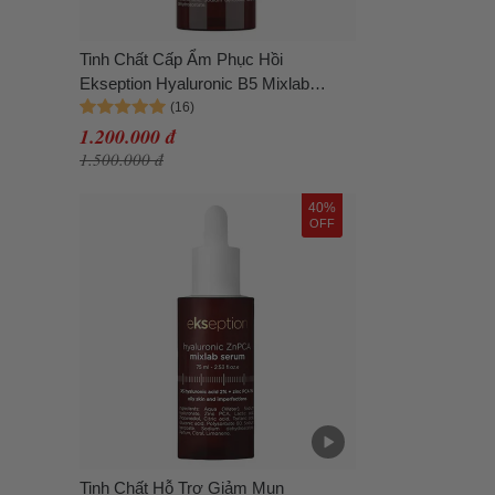
Tinh Chất Cấp Ẩm Phục Hồi
Ekseption Hyaluronic B5 Mixlab
Serum 75ml
1.200.000 đ
1.500.000 đ
40%
OFF
Tinh Chất Hỗ Trợ Giảm Mụn