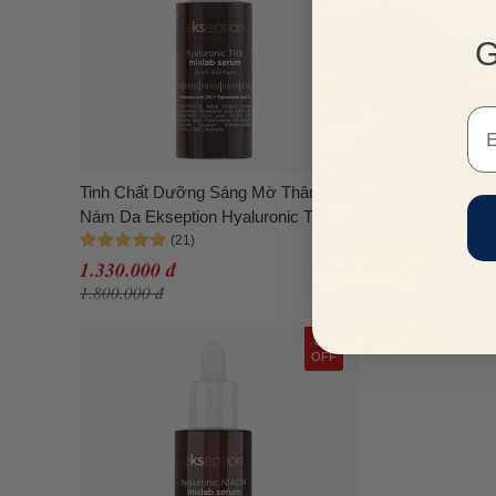
G
Em
Tinh Chất Dưỡng Sáng Mờ Thâm
Nám Da Ekseption Hyaluronic Trx
Mixlab Serum 75ml
1.330.000 đ
1.800.000 đ
8%
OFF