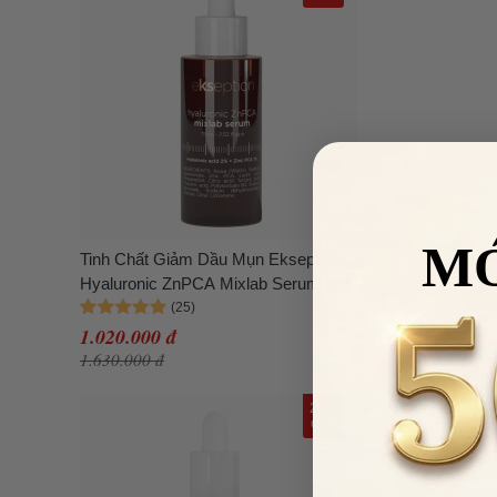
M
Tinh Chất Giảm Dầu Mụn Ekseption
Hyaluronic ZnPCA Mixlab Serum
75ml
1.020.000 đ
1.630.000 đ
26%
OFF