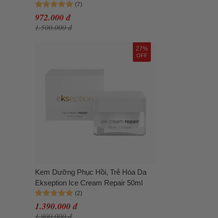
Serum 75ml
972.000 đ
1.500.000 đ
27%
OFF
Kem Dưỡng Phục Hồi, Trẻ Hóa Da
Ekseption Ice Cream Repair 50ml
1.390.000 đ
1.900.000 đ