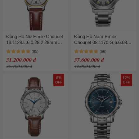
Đồng Hồ Nữ Emile Chouriet
Đồng Hồ Nam Emile
19.1128.L.6.0.28.2 28mm
Chouriet 08.1170.G.6.6.08.6
Dây Da
40mm Màu Bạc
31.200.000 đ
37.600.000 đ
35.400.000 đ
42.000.000 đ
8%
12%
OFF
OFF