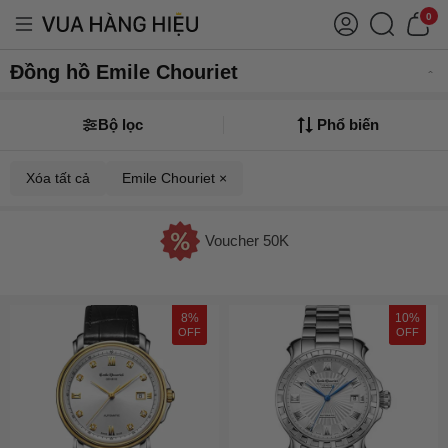
0
Đồng hồ Emile Chouriet
Bộ lọc
Phổ biến
Xóa tất cả
Emile Chouriet ×
Voucher 50K
8%
10%
OFF
OFF