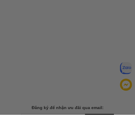
Đăng ký để nhận ưu đãi qua email:
ĐĂNG KÝ
Chính sách bảo mật của
Bằng cách đăng ký, bạn đồng ý với