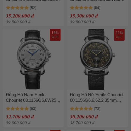
40mm Màu Bạc
40mm
35.200.000 đ
35.300.000 đ
39.800.000 đ
39.800.000 đ
18%
22%
OFF
OFF
Đồng Hồ Nam Emile
Đồng Hồ Nữ Emile Chouriet
Chouriet 08.1156G6.8W25.2
60.1156G6.6.62.2 35mm
40mm Dây Da
Dây Da
32.700.000 đ
30.200.000 đ
39.800.000 đ
38.700.000 đ