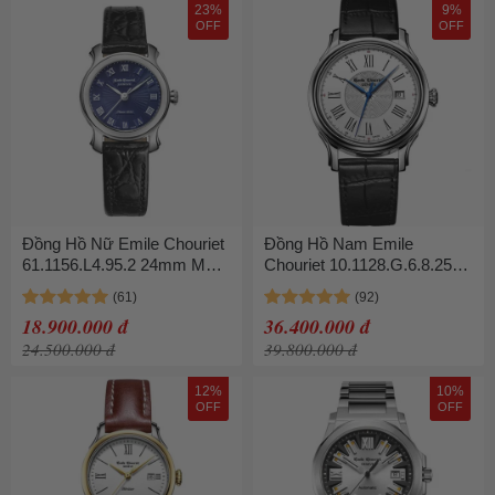
23%
9%
OFF
OFF
Đồng Hồ Nữ Emile Chouriet
Đồng Hồ Nam Emile
61.1156.L4.95.2 24mm Màu
Chouriet 10.1128.G.6.8.25.2
Xanh Đen
40mm Dây Da
18.900.000 đ
36.400.000 đ
24.500.000 đ
39.800.000 đ
12%
10%
OFF
OFF