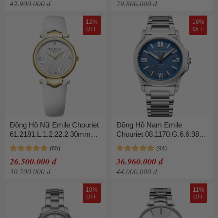
42.900.000 đ
29.800.000 đ
12%
16%
OFF
OFF
Đồng Hồ Nữ Emile Chouriet
Đồng Hồ Nam Emile
61.2181.L.1.2.22.2 30mm
Chouriet 08.1170.G.6.6.98.6
Màu Trắng
40mm Màu Bạc
26.500.000 đ
36.960.000 đ
30.200.000 đ
44.000.000 đ
10%
11%
OFF
OFF