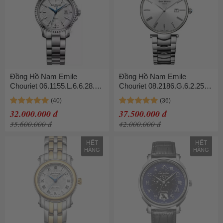
Đồng Hồ Nam Emile
Đồng Hồ Nam Emile
Chouriet 06.1155.L.6.6.28.6
Chouriet 08.2186.G.6.2.25.6
40mm Sang Trọng Mặt Bạc,
42mm – Sang Trọng, Chống
Chất Liệu Thép Cao Cấp,
Xước, Thép Không Gỉ, Lịch
32.000.000 đ
37.500.000 đ
Chống Nước 30m, Quà
Ngày, Phong Cách Hiện Đại
35.600.000 đ
42.000.000 đ
Tặng Hoàn Hảo.
từ Thụy Sĩ
HẾT
HẾT
HÀNG
HÀNG