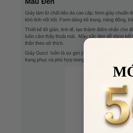
Màu Đen
Giày làm từ chất liệu da cao cấp, form giày chuẩn
khó tính nổi trội. Form dáng trẻ trung, năng động, t
Thiết kế tối giản, tinh tế, tạo thành điểm nhấn ch
luôn cảm thấy thoải mái. Màu sắc đen dễ dàng kết
thân theo sở thích.
Giày Gucci luôn là sự gợi ý lý tưởng hàng đầu bởi 
trang phục và phù hợp trong nhiều hoàn cảnh khác
M