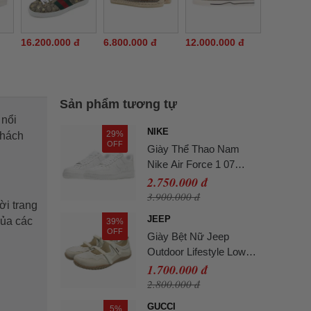
16.200.000 đ
6.800.000 đ
12.000.000 đ
Sản phẩm tương tự
 nổi
NIKE
29%
khách
OFF
Giày Thể Thao Nam
Nike Air Force 1 07
White CW2288-
2.750.000 đ
111/DD8959-100 Màu
3.900.000 đ
ời trang
Trắng Size 41
JEEP
của các
39%
OFF
Giày Bệt Nữ Jeep
Outdoor Lifestyle Low
Top P651W13112 Màu
1.700.000 đ
Beige Size 36
2.800.000 đ
GUCCI
5%