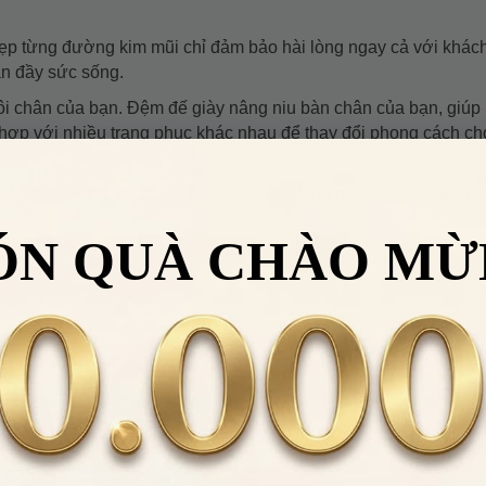
 đẹp từng đường kim mũi chỉ đảm bảo hài lòng ngay cả với khác
ràn đầy sức sống.
o đôi chân của bạn. Đệm đế giày nâng niu bàn chân của bạn, giúp
 hợp với nhiều trang phục khác nhau để thay đổi phong cách ch
sự năng động, trẻ trung, tiện dụng, dễ dàng phối kết hợp với nh
 nhau.
ÓN QUÀ CHÀO MỪ