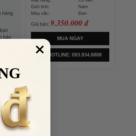
Giới tính:
Nam
h hàng
Màu sắc:
Đen
9.350.000 đ
Giá bán:
 bạn
o bản
MUA NGAY
iều bộ
HOTLINE: 093.934.8888
NG