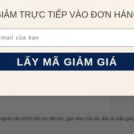
IẢM TRỰC TIẾP VÀO ĐƠN HÀ
ail
LẤY MÃ GIẢM GIÁ
gười yêu thích bởi sự tiện lợi, gọn nhẹ của nó, đây là mẫu già