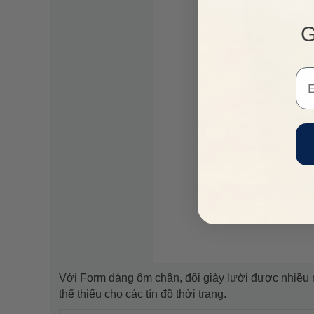
G
Em
Với Form dáng ôm chân, đôi giày lười được nhiều n
thể thiếu cho các tín đồ thời trang.