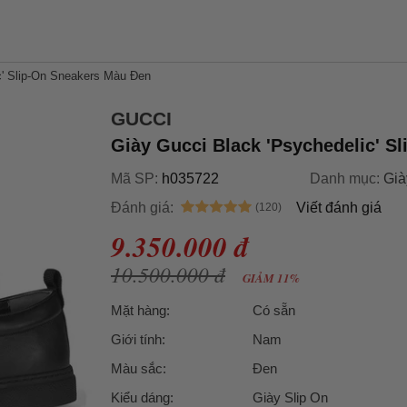
c' Slip-On Sneakers Màu Đen
GUCCI
Giày Gucci Black 'Psychedelic' S
Mã SP:
h035722
Danh mục:
Già
Đánh giá:
Viết đánh giá
9.350.000 đ
10.500.000 đ
GIẢM 11%
Mặt hàng:
Có sẵn
Giới tính:
Nam
Màu sắc:
Đen
Kiểu dáng:
Giày Slip On