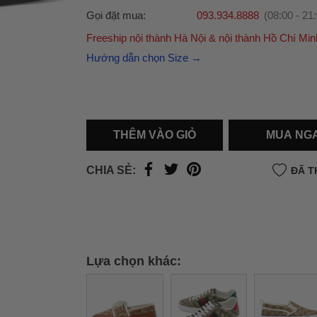
Gọi đặt mua:
093.934.8888
(08:00 - 21
Freeship nội thành Hà Nội & nội thành Hồ Chí Min
Ưu đãi dành cho bạn
Hướng dẫn chọn Size →
Miễn phí giao hàng
30.000đ
cho đơn hàng từ
500.000đ
(Áp dụng tại nội thành Hà Nội & nội
Hồ Chí Minh).
Lưu ý: Với các đơn hàng tại nội thành
Hà Nộ
THÊM VÀO GIỎ
MUA NG
thành
Hồ Chí Minh
, khách hàng muốn giao 
trong ngày hoặc Đơn hàng giao hỏa tốc theo
CHIA SẺ:
ĐÃ T
của khách hàng phí vận chuyển sẽ được thô
và áp dụng theo cước phí của đơn vị vận chu
thời điểm đó.
Xem chi tiết →
Lựa chọn khác: