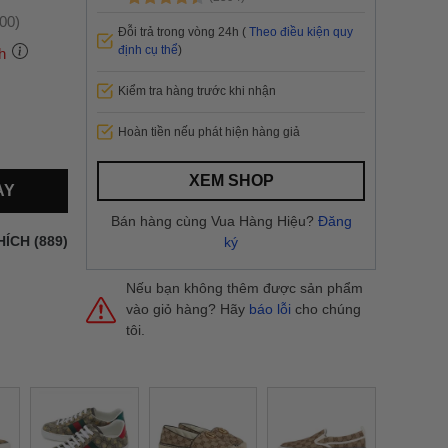
:00)
Đỗi trả trong vòng 24h (
Theo điều kiện quy
định cụ thể
)
h
Kiểm tra hàng trước khi nhận
 thành
Hoàn tiền nếu phát hiện hàng giả
i
và nội
XEM SHOP
AY
nhanh
Bán hàng cùng Vua Hàng Hiệu?
Đăng
 yêu cầu
HÍCH (889)
ký
ng báo
yển tại
Nếu bạn không thêm được sản phẩm
vào giỏ hàng? Hãy
báo lỗi
cho chúng
tôi.