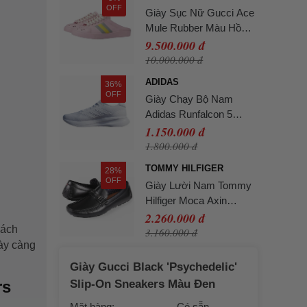
OFF
Giày Sục Nữ Gucci Ace
Mule Rubber Màu Hồng
Size 40
9.500.000 đ
10.000.000 đ
ADIDAS
36%
OFF
Giày Chạy Bộ Nam
Adidas Runfalcon 5
IH7757 Cloud White
1.150.000 đ
Màu Trắng Size 40
1.800.000 đ
TOMMY HILFIGER
28%
OFF
Giày Lười Nam Tommy
Hilfiger Moca Axin
Loafer AXIN - BLK Màu
2.260.000 đ
hách
Đen Size 9
3.160.000 đ
gày càng
Giày Gucci Black 'Psychedelic'
rs
Slip-On Sneakers Màu Đen
Mặt hàng:
Có sẵn