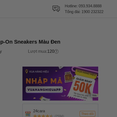
Hotline:
093.934.8888
Tổng đài:
1900 232322
lip-On Sneakers Màu Đen
y
Lượt mua:
120
24cara
Theo dõi
(2594)