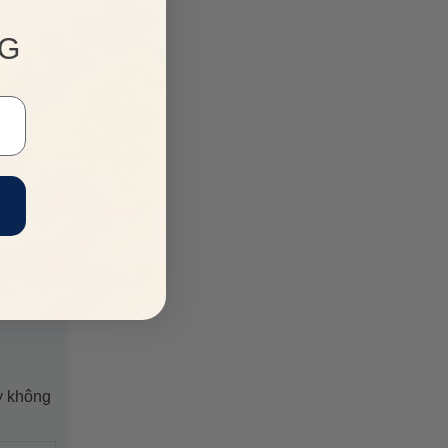
NG
y không