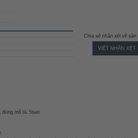
Chia sẻ nhận xét về sả
VIẾT NHẬN XÉT
, đúng mô tả. 5sao
2