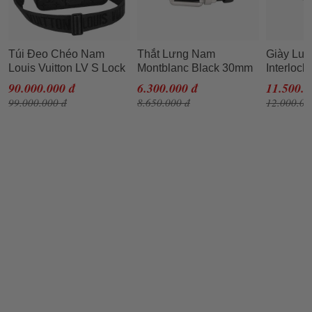
Túi Đeo Chéo Nam
Thắt Lưng Nam
Giày Lườ
Louis Vuitton LV S Lock
Montblanc Black 30mm
Interlock
Messenger M58489
Leather Belt 129453
Màu Đen 
90.000.000 đ
6.300.000 đ
11.500.0
Màu Đen
Màu Đen
99.000.000 đ
8.650.000 đ
12.000.00