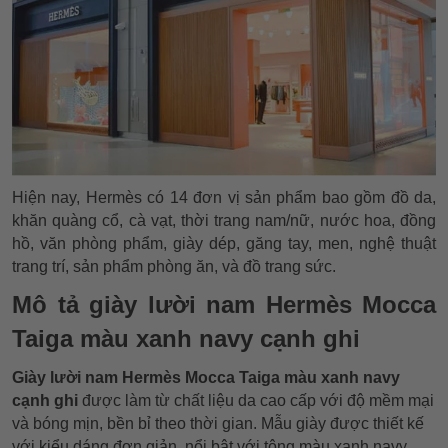
Hiện nay, Hermès có 14 đơn vị sản phẩm bao gồm đồ da,
khăn quàng cổ, cà vạt, thời trang nam/nữ, nước hoa, đồng
hồ, văn phòng phẩm, giày dép, găng tay, men, nghệ thuật
trang trí, sản phẩm phòng ăn, và đồ trang sức.
Mô tả giày lười nam Hermès Mocca
Taiga màu xanh navy cạnh ghi
Giày lười nam Hermès Mocca Taiga màu xanh navy
cạnh ghi
được làm từ chất liệu da cao cấp với độ mềm mại
và bóng mịn, bền bỉ theo thời gian. Mẫu giày được thiết kế
với kiểu dáng đơn giản, nổi bật với tông màu xanh navy