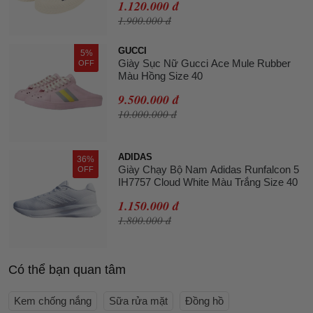
1.120.000 đ
1.900.000 đ
GUCCI
5%
Giày Sục Nữ Gucci Ace Mule Rubber
OFF
Màu Hồng Size 40
9.500.000 đ
10.000.000 đ
ADIDAS
36%
Giày Chạy Bộ Nam Adidas Runfalcon 5
OFF
IH7757 Cloud White Màu Trắng Size 40
1.150.000 đ
1.800.000 đ
Có thể bạn quan tâm
Kem chống nắng
Sữa rửa mặt
Đồng hồ