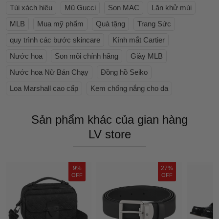
Túi xách hiệu
Mũ Gucci
Son MAC
Lăn khử mùi
MLB
Mua mỹ phẩm
Quà tặng
Trang Sức
quy trình các bước skincare
Kính mắt Cartier
Nước hoa
Son môi chính hãng
Giày MLB
Nước hoa Nữ Bán Chạy
Đồng hồ Seiko
Loa Marshall cao cấp
Kem chống nắng cho da
Sản phẩm khác của gian hàng
LV store
9%
27%
OFF
OFF