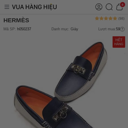
0
HERMÈS
Mã SP:
h050237
Danh mục:
Giày
Lượt mua:
59
HẾT
HÀNG