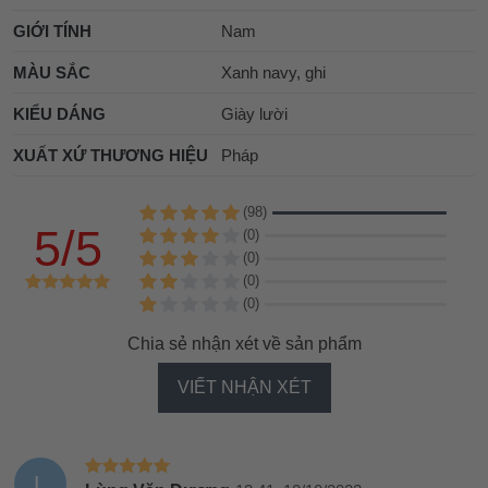
GIỚI TÍNH
Nam
MÀU SẮC
Xanh navy, ghi
KIỂU DÁNG
Giày lười
XUẤT XỨ THƯƠNG HIỆU
Pháp
(98)
5/5
(0)
(0)
(0)
(0)
Chia sẻ nhận xét về sản phẩm
VIẾT NHẬN XÉT
L