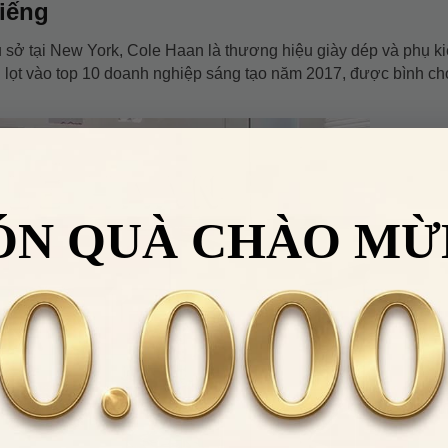
tiếng
 sở tại New York, Cole Haan là thương hiệu giày dép và phụ k
lọt vào top 10 doanh nghiệp sáng tạo năm 2017, được bình ch
ÓN QUÀ CHÀO MỪ