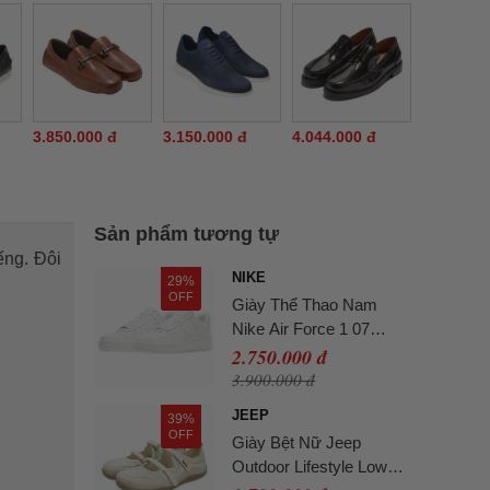
3.850.000 đ
3.150.000 đ
4.044.000 đ
Sản phẩm tương tự
ếng. Đôi
NIKE
29%
OFF
Giày Thể Thao Nam
Nike Air Force 1 07
White CW2288-
2.750.000 đ
111/DD8959-100 Màu
3.900.000 đ
Trắng Size 41
JEEP
39%
OFF
Giày Bệt Nữ Jeep
Outdoor Lifestyle Low