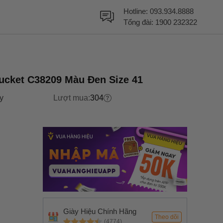
Hotline:
093.934.8888
Tổng đài:
1900 232322
ucket C38209 Màu Đen Size 41
y
Lượt mua:
304
Giày Hiệu Chính Hãng
Theo dõi
(4774)