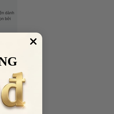
iện dành
ọn bởi
NG