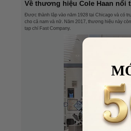
Về thương hiệu Cole Haan nổi 
Được thành lập vào năm 1928 tại Chicago và có trụ
cho cả nam và nữ. Năm 2017, thương hiệu này còn 
tạp chí Fast Company.
M