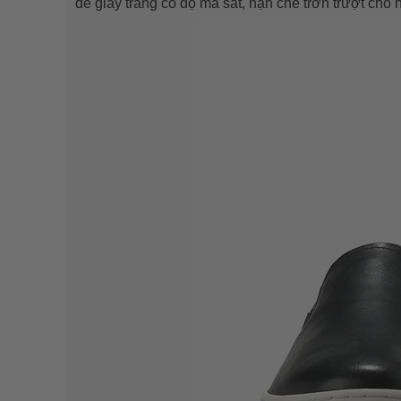
đế giày trắng có độ ma sát, hạn chế trơn trượt cho 