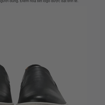
người dùng. Điểm hoạ tiết logo được đặt tinh tế.