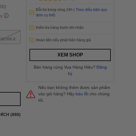
:00)
Đỗi trả trong vòng 24h (
Theo điều kiện quy
định cụ thể
)
h
Kiểm tra hàng trước khi nhận
2
 thành
150.000 đ
Hoàn tiền nếu phát hiện hàng giả
i
và nội
XEM SHOP
nhanh
Bán hàng cùng Vua Hàng Hiệu?
Đăng
 yêu cầu
ký
ng báo
yển tại
Nếu bạn không thêm được sản phẩm
vào giỏ hàng? Hãy
báo lỗi
cho chúng
tôi.
HÍCH (888)