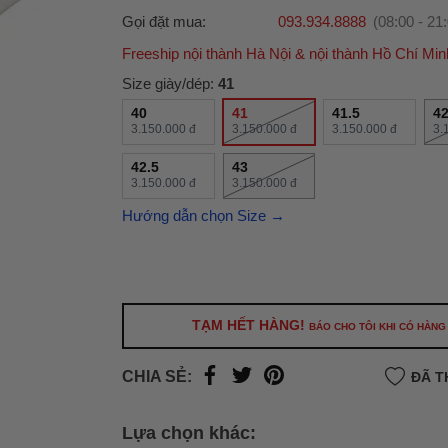
Gọi đặt mua:
093.934.8888
(08:00 - 21
Freeship nội thành Hà Nội & nội thành Hồ Chí Min
Ưu đãi dành cho bạn
Size giày/dép:
41
Miễn phí giao hàng
30.000đ
cho đơn hàng từ
40
41
41.5
4
3.150.000 đ
500.000đ
(Áp dụng tại nội thành Hà Nội & nội
3.150.000 đ
3.150.000 đ
3.
Hồ Chí Minh).
42.5
43
Lưu ý: Với các đơn hàng tại nội thành
Hà Nộ
3.150.000 đ
3.150.000 đ
thành
Hồ Chí Minh
, khách hàng muốn giao 
Hướng dẫn chọn Size →
trong ngày hoặc Đơn hàng giao hỏa tốc theo
của khách hàng phí vận chuyển sẽ được thô
và áp dụng theo cước phí của đơn vị vận chu
thời điểm đó.
Xem chi tiết →
TẠM HẾT HÀNG!
BÁO CHO TÔI KHI CÓ HÀNG
CHIA SẺ:
ĐÃ T
Lựa chọn khác: