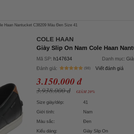
le Haan Nantucket C38209 Màu Đen Size 41
COLE HAAN
Giày Slip On Nam Cole Haan Nant
Mã SP:
h147634
Danh mục:
Già
Đánh giá:
Viết đánh giá
3.150.000 đ
3.938.000 đ
GIẢM 20%
Size giày/dép:
41
Giới tính:
Nam
Màu sắc:
Đen
Kiểu dáng:
Giày Slip On