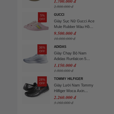
Top P651W13112 Màu
1.700.000 đ
Beige Size 36
2.800.000 đ
GUCCI
5%
OFF
Giày Sục Nữ Gucci Ace
Mule Rubber Màu Hồng
Size 40
9.500.000 đ
10.000.000 đ
ADIDAS
36%
OFF
Giày Chạy Bộ Nam
Adidas Runfalcon 5
IH7757 Cloud White
1.150.000 đ
Màu Trắng Size 40
1.800.000 đ
TOMMY HILFIGER
28%
OFF
Giày Lười Nam Tommy
Hilfiger Moca Axin
Loafer AXIN - BLK Màu
2.260.000 đ
Đen Size 9
3.160.000 đ