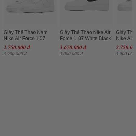
Giày Thể Thao Nam
Giày Thể Thao Nike Air
Giày Th
Nike Air Force 1 07
Force 1 '07 White Black'
Nike Air 
White CW2288-
Màu Trắng Đen Size
White C
2.750.000 đ
3.670.000 đ
2.750.00
111/DD8959-100 Màu
35.5
111/DD8
3.900.000 đ
5.000.000 đ
3.900.000
Trắng Size 40
Trắng Si