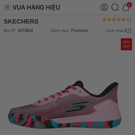
0
SKECHERS
Mã SP:
h273224
Danh mục:
Pickleball
Lượt mua:
1
26%
OFF