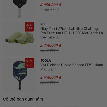
4.050.000 đ
7.100.000 đ
NIKE
32%
Giày Tennis/Pickleball Nike Challenge
OFF
Pro Premium HF1141-300 Màu Xanh Lá
Cây Size 38
3.350.000 đ
4.900.000 đ
JOOLA
54%
Vợt Pickleball Joola Seneca FDS 14mm
OFF
Màu Xanh
2.650.000 đ
5.700.000 đ
Có thể bạn quan tâm