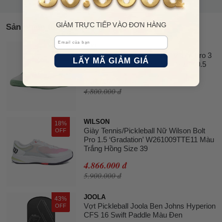
GIẢM TRỰC TIẾP VÀO ĐƠN HÀNG
Sản phẩm tương tự
Email
NIKE
31%
Giày Tennis/Pickleball Nike Vapor Pro 3
OFF
LẤY MÃ GIẢM GIÁ
FZ2161-003 Màu Xanh Mint Size 40.5
3.300.000 đ
4.800.000 đ
WILSON
18%
Giày Tennis/Pickleball Nữ Wilson Bolt
OFF
Pro 1.5 ‘Gradation’ W261009TTE11 Màu
Trắng Hồng Size 39
4.866.000 đ
5.900.000 đ
JOOLA
43%
Vợt Pickleball Joola Ben Johns Hyperion
OFF
CFS 16 Swift Paddle Màu Đen