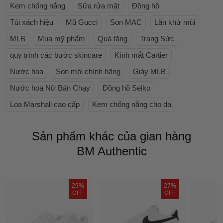
Kem chống nắng
Sữa rửa mặt
Đồng hồ
Túi xách hiệu
Mũ Gucci
Son MAC
Lăn khử mùi
MLB
Mua mỹ phẩm
Quà tặng
Trang Sức
quy trình các bước skincare
Kính mắt Cartier
Nước hoa
Son môi chính hãng
Giày MLB
Nước hoa Nữ Bán Chạy
Đồng hồ Seiko
Loa Marshall cao cấp
Kem chống nắng cho da
Sản phẩm khác của gian hàng
BM Authentic
29%
27%
OFF
OFF