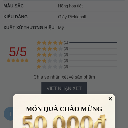
MÀU SẮC
Hồng họa tiết
KIỂU DÁNG
Giày Pickleball
XUẤT XỨ THƯƠNG HIỆU
Mỹ
(1)
5/5
(0)
(0)
(0)
(0)
Chia sẻ nhận xét về sản phẩm
VIẾT NHẬN XÉT
MÓN QUÀ CHÀO MỪNG
T
Trần Tiến An
17:50, 23/05/2026
Nói chung là đi êm.